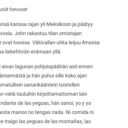
uniit hevoset
nsä kanssa rajan yli Meksikoon ja päätyy
hevosia. John rakastuu tilan omistajan
t ovat koossa. Väkivallan uhka leijuu ilmassa
na liekehtivän erämaan yllä.
i aivan lagunan pohjoispäähän asti ennen
ärisemästä ja hän puhui sille koko ajan
matullisin sanankääntein toistellen
 vielä tauluihin kirjoittamattoman lain
dante de las yeguas, hän sanoi, yo y yo
e esta manos no tengas nada. Ni comida ni
ue traigo las yeguas de las montañas, las