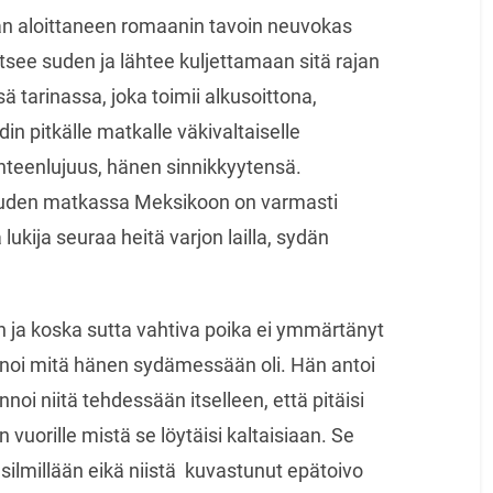
an aloittaneen romaanin tavoin neuvokas
tsee suden ja lähtee kuljettamaan sitä rajan
 tarinassa, joka toimii alkusoittona,
ydin pitkälle matkalle väkivaltaiselle
uonteenlujuus, hänen sinnikkyytensä.
den matkassa Meksikoon on varmasti
lukija seuraa heitä varjon lailla, sydän
än ja koska sutta vahtiva poika ei ymmärtänyt
anoi mitä hänen sydämessään oli. Hän antoi
nnoi niitä tehdessään itselleen, että pitäisi
n vuorille mistä se löytäisi kaltaisiaan. Se
a silmillään eikä niistä kuvastunut epätoivo