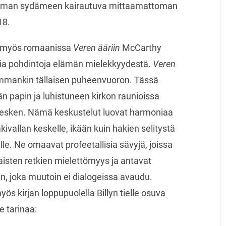
ilman sydämeen kairautuva mittaamattoman
18.
ja myös romaanissa
Veren ääriin
McCarthy
fisia pohdintoja elämän mielekkyydestä.
Veren
mmankin tällaisen puheenvuoron. Tässä
 papin ja luhistuneen kirkon raunioissa
sken. Nämä keskustelut luovat harmoniaa
ivallan keskelle, ikään kuin hakien selitystä
. Ne omaavat profeetallisia sävyjä, joissa
isten retkien mielettömyys ja antavat
n, joka muutoin ei dialogeissa avaudu.
ös kirjan loppupuolella Billyn tielle osuva
e tarinaa: