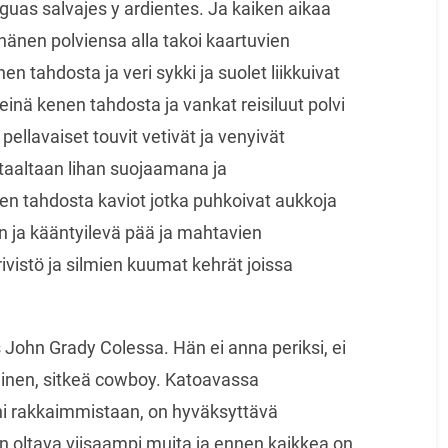
guas salvajes y ardientes. Ja kaiken aikaa
änen polviensa alla takoi kaartuvien
en tahdosta ja veri sykki ja suolet liikkuivat
einä kenen tahdosta ja vankat reisiluut polvi
 pellavaiset touvit vetivät ja venyivät
ttaaltaan lihan suojaamana ja
 tahdosta kaviot jotka puhkoivat aukkoja
ja kääntyilevä pää ja mahtavien
vistö ja silmien kuumat kehrät joissa
ohn Grady Colessa. Hän ei anna periksi, ei
inen, sitkeä cowboy. Katoavassa
ni rakkaimmistaan, on hyväksyttävä
 oltava viisaampi muita ja ennen kaikkea on