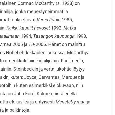
talainen Cormac McCarthy (s. 1933) on
kirjailija, jonka menestyneimmät ja
mmat teokset ovat
Veren ääriin
1985,
gia:
Kaikki kauniit hevoset
1992,
Matka
maailmaan
1994,
Tasangon kaupungit
1998,
y maa
2005 ja
Tie
2006. Hänet on mainittu
ös Nobel-ehdokkaiden joukossa. McCarthya
u amerikkalaisiin kirjailijoihin: Faulkneriin,
niin, Steinbeckiin ja vertailukohtia löytyy
akin, kuten: Joyce, Cervantes, Marquez ja
otoihin kuten esimerkiksi elokuvaan, niin
ista on John Ford. Kolme näistä edellä
ttu elokuviksi ja erityisesti
Menetetty maa
ja
 ja palkintoja.