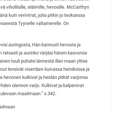
vä vihollisille, eläimille, hevosille. McCarthyn
ä kuin verivirrat, joita pitkin jo teoksessa
esseestä Tyynelle valtamerelle. On
visi auringosta, Hän kannusti hevosta ja
n ratsasti ja aurinko värjäsi hänen kasvonsa
ainen tuuli puhalsi lännestä illan maan ylitse
nnut lensivät visertäen kuivassa heinikossa ja
ja hevonen kulkivat ja heidän pitkät varjonsa
yhden olennon varjo. Kulkivat ja kalpenivat
levaan maailmaan.” s.342.
ailmaan