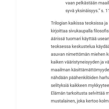
vaan pelkästään maa
syvä yksinäisyys.” s. 1
Trilogian kaikissa teoksissa 
kirjoittaa sivukaupalla filoso
äärissä
tuomari käyttää usea
teoksessa keskustelua käydään
asuvan nimettömän miehen ke
kaiken vääristyneisyyden ja väk
maailman käsittämättömyydelle
nähdään päähenkilöiden harha
selityksiä kaikkeen mykkyytee
Elämän tarkoitusta selvittää my
mustalainen, joka kertoo kolm