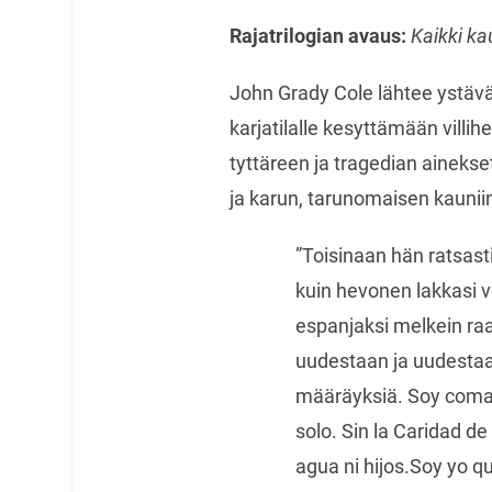
Rajatrilogian avaus:
Kaikki ka
John Grady Cole lähtee ystävä
karjatilalle kesyttämään villi
tyttäreen ja tragedian ainekse
ja karun, tarunomaisen kaunii
”Toisinaan hän ratsast
kuin hevonen lakkasi v
espanjaksi melkein raa
uudestaan ja uudestaan
määräyksiä. Soy coman
solo. Sin la Caridad d
agua ni hijos.Soy yo q