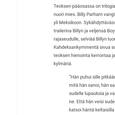
Teoksen pääosassa on trilogi
nuori mies. Billy Parham vangi
yli Meksikoon. Sykähdyttävässä
trailerina Billyn ja veljensä Bo
rajaseudulle, selviää Billyn l
Kahdeksankymmentä sivua su
teoksen hienointa kerrontaa ja 
kylmänä.
”Hän puhui sille pitkä
mitä hän sanoi, hän s
sudelle lupauksia ja va
ne. Että hän veisi sude
katsoi häntä keltaisill