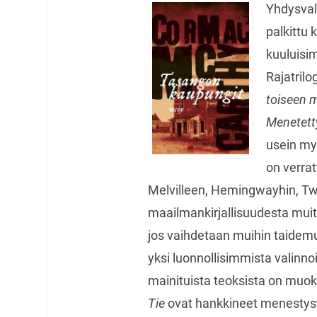
Yhdysval
palkittu 
kuuluisi
Rajatrilo
toiseen 
Menetett
usein my
on verratt
Melvilleen, Hemingwayhin, Twai
maailmankirjallisuudesta muit
jos vaihdetaan muihin taidemu
yksi luonnollisimmista valinno
mainituista teoksista on muoka
Tie
ovat hankkineet menestystä