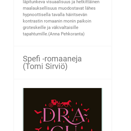
läpitunkeva visuaalisuus ja hetkittäinen
maalauksellisuus muodostavat lähes
hypnoottisella tavalla häiritsevän
kontrastin romaanin monin paikoin
groteskeille ja väkivaltaisille
tapahtumille.(Anna Pehkoranta)
Spefi -romaaneja
(Tomi Sirviö)