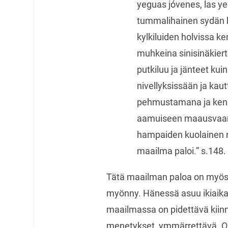
yeguas jóvenes, las ye
tummalihainen sydän h
kylkiluiden holvissa ken
muhkeina sinisinäkiert
putkiluu ja jänteet kuin
nivellyksissään ja kau
pehmustamana ja kenen
aamuiseen maausvaan 
hampaiden kuolainen ri
maailma paloi.” s.148.
Tätä maailman paloa on myös J
myönny. Hänessä asuu ikiaika
maailmassa on pidettävä kiin
menetykset, ymmärrettävä. On