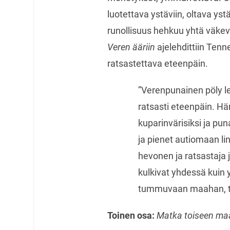
luotettava ystäviin, oltava ystä
runollisuus hehkuu yhtä väkevän
Veren ääriin
ajelehdittiin Tenn
ratsastettava eteenpäin.
”Verenpunainen pöly le
ratsasti eteenpäin. Hä
kuparinvärisiksi ja pun
ja pienet autiomaan li
hevonen ja ratsastaja 
kulkivat yhdessä kuin 
tummuvaan maahan, tu
Toinen osa:
Matka toiseen ma