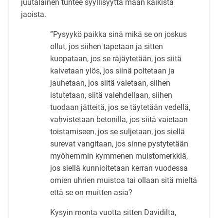
juutalainen tuntee syyllisyyttä maan kaikista
jaoista.
”Pysyykö paikka sinä mikä se on joskus
ollut, jos siihen tapetaan ja sitten
kuopataan, jos se räjäytetään, jos siitä
kaivetaan ylös, jos siinä poltetaan ja
jauhetaan, jos siitä vaietaan, siihen
istutetaan, siitä valehdellaan, siihen
tuodaan jätteitä, jos se täytetään vedellä,
vahvistetaan betonilla, jos siitä vaietaan
toistamiseen, jos se suljetaan, jos siellä
surevat vangitaan, jos sinne pystytetään
myöhemmin kymmenen muistomerkkiä,
jos siellä kunnioitetaan kerran vuodessa
omien uhrien muistoa tai ollaan sitä mieltä
että se on muitten asia?
Kysyin monta vuotta sitten Davidilta,