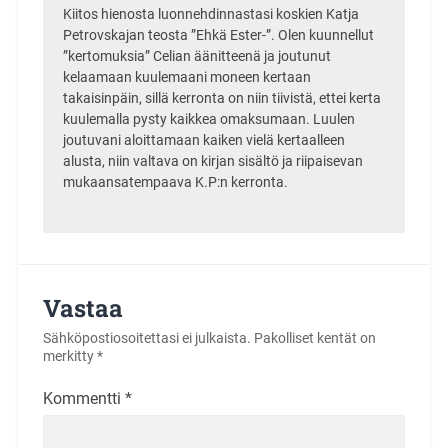
Kiitos hienosta luonnehdinnastasi koskien Katja
Petrovskajan teosta ”Ehkä Ester-”. Olen kuunnellut
”kertomuksia” Celian äänitteenä ja joutunut
kelaamaan kuulemaani moneen kertaan
takaisinpäin, sillä kerronta on niin tiivistä, ettei kerta
kuulemalla pysty kaikkea omaksumaan. Luulen
joutuvani aloittamaan kaiken vielä kertaalleen
alusta, niin valtava on kirjan sisältö ja riipaisevan
mukaansatempaava K.P:n kerronta.
Vastaa
Sähköpostiosoitettasi ei julkaista.
Pakolliset kentät on
merkitty
*
Kommentti
*