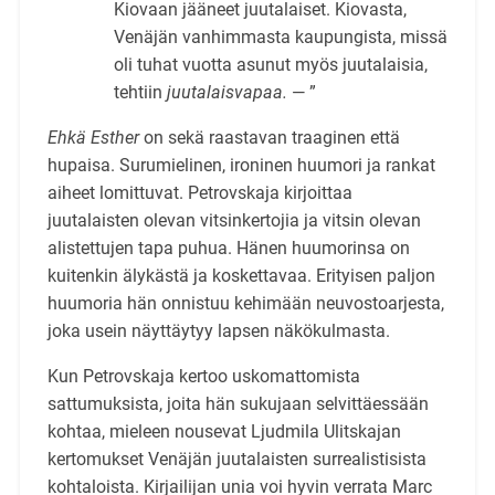
Kiovaan jääneet juutalaiset. Kiovasta,
Venäjän vanhimmasta kaupungista, missä
oli tuhat vuotta asunut myös juutalaisia,
tehtiin
juutalaisvapaa.
— ”
Ehkä Esther
on sekä raastavan traaginen että
hupaisa. Surumielinen, ironinen huumori ja rankat
aiheet lomittuvat. Petrovskaja kirjoittaa
juutalaisten olevan vitsinkertojia ja vitsin olevan
alistettujen tapa puhua. Hänen huumorinsa on
kuitenkin älykästä ja koskettavaa. Erityisen paljon
huumoria hän onnistuu kehimään neuvostoarjesta,
joka usein näyttäytyy lapsen näkökulmasta.
Kun Petrovskaja kertoo uskomattomista
sattumuksista, joita hän sukujaan selvittäessään
kohtaa, mieleen nousevat Ljudmila Ulitskajan
kertomukset Venäjän juutalaisten surrealistisista
kohtaloista. Kirjailijan unia voi hyvin verrata Marc