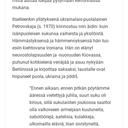
mitta auttaa lukijaa pysymään kerronnassa
mukana.
Itselleenkin yllätyksenä ukrainalais-puolalainen
Petrovskaja (s. 1970) kiinnostuu niin äidin- kuin
isänpuoleisen sukunsa vaiheista ja yksilöistä.
Hämmästyksensä ja hämmennyksensä hän tuo
esiin kiehtovana ironiana. Hän on elänyt
neuvostolapsuuden ja -nuoruuden Kiovassa,
puhunut kotikielenä venäjää ja asuu nykyään
Berliinissä ja kirjoittaa saksaksi, taustalle ovat
hiipuneet puola, ukraina ja jiddiš.
”Ennen aikaan, ennen pitkän pöytämme
ääressä vietettyjä juhlia, suuri suku oli
kirous, sillä sukulaisten joukossa saattoi
olla valkoiseen armeijaan kuuluneita,
sabotöörejä, aatelisia, kulakkeja,
ulkomailla eläviä, liian sivistyneitä,