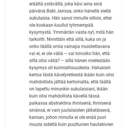
eräältä ystävältä, joka kävi aina sinä
päivänä Babi Jarissa, onko hänellä siellä
sukulaisia. Hän sanoi minulle silloin, ettei
ole koskaan kuullut tyhmempää
kysymystä. Ymmärrän vasta nyt, mitä hän
tarkoitti. Nimittäin että sillä, kuka on ja
onko täällä omia vainajia muistettavana
vai ei, ei ole väliä – vai toivoiko hän, että
sillä olisi väliä? – sillä hänen mielestään
kysymys oli kunniallisuudesta. Haluaisin
kertoa tästä kävelyretkestä ikään kuin olisi
mahdollista jättää kertomatta, että täällä
on tapettu minunkin sukulaisiani, ikään
kuin olisi mahdollista kävellä tässä
paikassa abstraktina ihmisenä, ihmisenä
sinänsä, ei vain juutalaisten jälkeläisenä,
kansan, johon minulla ei ole enää juuri
muuta sidettä kuin puuttuvien hautakivien