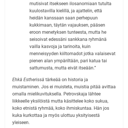
mutisivat itsekseen ilosanomiaan tutulta
kuulostavilla kielillä, ja ajattelin, että
heidän kanssaan saan perhepuun
kukkimaan, täytän vajauksen, pääsen
eroon menetyksen tunteesta, mutta he
seisoivat edessäni sankkana ryhmänä
vailla kasvoja ja tarinoita, kuin
menneisyyden kiiltomadot jotka valaisevat
pienen alan ympäriltään, pari katua tai
sattumusta, mutta eivät itseään.”
Ehkä Estherissä
tärkeää on historia ja
muistaminen. Jos ei muisteta, muistia pitää avittaa
omalla mielikuvituksella. Petrovskaja lähtee
liikkeelle yksilöistä mutta käsittelee koko sukua,
koko etnistä ryhmää, koko ihmiskuntaa. Hän jos
kuka kurkottaa ja myös ulottuu yksityisestä
yleiseen.