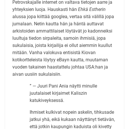
Petrovskajalle internet on valtava tietojen aarre ja
yhteyksien luoja. Hauskasti hän
Ehkä Estherin
alussa jopa kiittää googlea, vertaa sitä välillä jopa
jumalaan. Netin kautta hän ja häntä auttavat
arkistoiden ammattilaiset löytävät jo kadonneiksi
luultuja tiedon sirpaleita, samoin ihmisiä, jopa
sukulaisia, joista kirjailija ei ollut aiemmin kuullut
mitään. Vanha valokuva entisistä Kiovan
kotikortteleista löytyy eBayn kautta, muutaman
vuoden takainen haastattelu johtaa USA:han ja
aivan uusiin sukulaisiin.
” — Juuri Pani Ania näytti minulle
juutalaiset kirjaimet Kaliszin
katukiveyksessä.
Ihmiset kulkivat nopein askelin, tihkusade
jatkui yhä, eikä kukaan näyttänyt tietävän,
että jotkin kaupungin kaduista oli kivetty