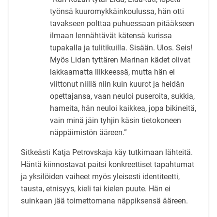
työnsä kuuromykkäinkoulussa, hän otti
tavakseen polttaa puhuessaan pitääkseen
ilmaan lennähtävät kätensä kurissa
tupakalla ja tulitikuilla. Sisään. Ulos. Seis!
Myös Lidan tyttären Marinan kädet olivat
lakkaamatta liikkeessä, mutta hän ei
viittonut niillä niin kuin kuurot ja heidän
opettajansa, vaan neuloi puseroita, sukkia,
hameita, hän neuloi kaikkea, jopa bikineitä,
vain minä jäin tyhjin käsin tietokoneen
näppäimistön ääreen.”
Sitkeästi Katja Petrovskaja käy tutkimaan lähteitä.
Häntä kiinnostavat paitsi konkreettiset tapahtumat
ja yksilöiden vaiheet myös yleisesti identiteetti,
tausta, etnisyys, kieli tai kielen puute. Hän ei
suinkaan jää toimettomana näppiksensä ääreen.