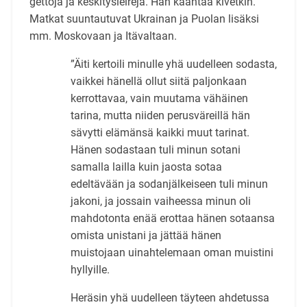
gettoja ja keskitysleirejä. Hän kääntää kivetkin.
Matkat suuntautuvat Ukrainan ja Puolan lisäksi
mm. Moskovaan ja Itävaltaan.
”Äiti kertoili minulle yhä uudelleen sodasta,
vaikkei hänellä ollut siitä paljonkaan
kerrottavaa, vain muutama vähäinen
tarina, mutta niiden perusväreillä hän
sävytti elämänsä kaikki muut tarinat.
Hänen sodastaan tuli minun sotani
samalla lailla kuin jaosta sotaa
edeltävään ja sodanjälkeiseen tuli minun
jakoni, ja jossain vaiheessa minun oli
mahdotonta enää erottaa hänen sotaansa
omista unistani ja jättää hänen
muistojaan uinahtelemaan oman muistini
hyllyille.
Heräsin yhä uudelleen täyteen ahdetussa