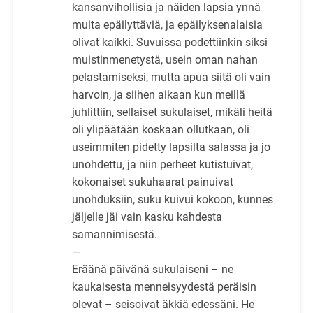
kansanvihollisia ja näiden lapsia ynnä
muita epäilyttäviä, ja epäilyksenalaisia
olivat kaikki. Suvuissa podettiinkin siksi
muistinmenetystä, usein oman nahan
pelastamiseksi, mutta apua siitä oli vain
harvoin, ja siihen aikaan kun meillä
juhlittiin, sellaiset sukulaiset, mikäli heitä
oli ylipäätään koskaan ollutkaan, oli
useimmiten pidetty lapsilta salassa ja jo
unohdettu, ja niin perheet kutistuivat,
kokonaiset sukuhaarat painuivat
unohduksiin, suku kuivui kokoon, kunnes
jäljelle jäi vain kasku kahdesta
samannimisestä.
—
Eräänä päivänä sukulaiseni – ne
kaukaisesta menneisyydestä peräisin
olevat – seisoivat äkkiä edessäni. He