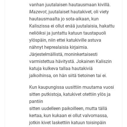
vanhan juutalaisen hautausmaan kivillä.
Mazevot
, juutalaiset hautakivet, oli viety
hautausmaalta jo sota-aikaan, kun
Kaliszissa ei ollut enää juutalaisia, hakattu
neliöiksi ja juntattu katuun taustapuoli
ylöspäin, niin ettei katukiville astuva
nähnyt heprealaisia kirjaimia.
Järjestelmällistä, moninkertaisesti
varmistettua hävitystä. Jokainen Kaliszin
katuja kulkeva tallaa hautakiviä
jalkoihinsa, on hän siitä tietoinen tai ei.
Kun kaupungissa uusittiin muutama vuosi
sitten putkistoja, katukivet otettiin ylös ja
pantiin
sitten uudelleen paikoilleen, mutta tällä
kertaa, kun kukaan ei ollut valvomassa,
jotkin kivet laskettiin katuun toisinpäin