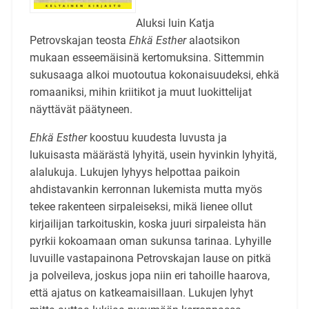
Aluksi luin Katja
Petrovskajan teosta
Ehkä Esther
alaotsikon
mukaan esseemäisinä kertomuksina. Sittemmin
sukusaaga alkoi muotoutua kokonaisuudeksi, ehkä
romaaniksi, mihin kriitikot ja muut luokittelijat
näyttävät päätyneen.
Ehkä Esther
koostuu kuudesta luvusta ja
lukuisasta määrästä lyhyitä, usein hyvinkin lyhyitä,
alalukuja. Lukujen lyhyys helpottaa paikoin
ahdistavankin kerronnan lukemista mutta myös
tekee rakenteen sirpaleiseksi, mikä lienee ollut
kirjailijan tarkoituskin, koska juuri sirpaleista hän
pyrkii kokoamaan oman sukunsa tarinaa. Lyhyille
luvuille vastapainona Petrovskajan lause on pitkä
ja polveileva, joskus jopa niin eri tahoille haarova,
että ajatus on katkeamaisillaan. Lukujen lyhyt