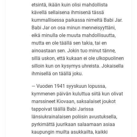
etsintä, ikään kuin olisi mahdollista
kävellä sellaisena ihmisenä tässä
kummallisessa paikassa nimeltä Babi Jar.
Babi Jar on osa minun menneisyyttäni,
eikä minulla ole muuta mahdollisuutta,
mutta en ole täällä sen takia, tai en
ainoastaan sen. Jokin tuo minut tänne,
sillä uskon, että kukaan ei ole ulkopuolinen
silloin kun on kysymys uhreista. Jokaisella
ihmisellä on täällä joku.
— Vuoden 1941 syyskuun lopussa,
kymmenen päivän kuluttua siitä kun olivat
marssineet Kiovaan, saksalaiset joukot
tappoivat täällä Babi Jarissa
länsiukrainalaisen poliisin avustuksella,
pyrkimättä juurikaan salaamaan asiaa
kaupungin muilta asukkailta, kaikki