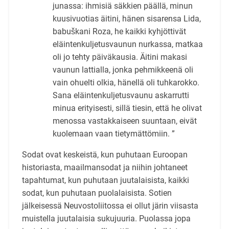
junassa: ihmisiä säkkien päällä, minun
kuusivuotias äitini, hänen sisarensa Lida,
babuškani Roza, he kaikki kyhjöttivät
eläintenkuljetusvaunun nurkassa, matkaa
oli jo tehty päiväkausia. Äitini makasi
vaunun lattialla, jonka pehmikkeenä oli
vain ohuelti olkia, hänellä oli tuhkarokko.
Sana eläintenkuljetusvaunu askarrutti
minua erityisesti, sillä tiesin, että he olivat
menossa vastakkaiseen suuntaan, eivät
kuolemaan vaan tietymättömiin. ”
Sodat ovat keskeistä, kun puhutaan Euroopan
historiasta, maailmansodat ja niihin johtaneet
tapahtumat, kun puhutaan juutalaisista, kaikki
sodat, kun puhutaan puolalaisista. Sotien
jälkeisessä Neuvostoliitossa ei ollut järin viisasta
muistella juutalaisia sukujuuria. Puolassa jopa