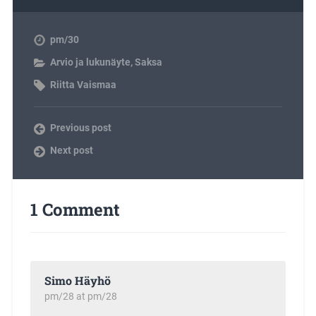
pm/30
Arvio ja lukunäyte
,
Saksa
Riitta Vaismaa
Previous post
Next post
1 Comment
Simo Häyhö
pm/28 at pm/28