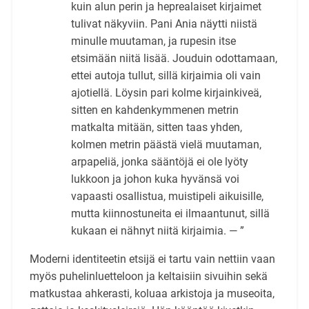
kuin alun perin ja heprealaiset kirjaimet
tulivat näkyviin. Pani Ania näytti niistä
minulle muutaman, ja rupesin itse
etsimään niitä lisää. Jouduin odottamaan,
ettei autoja tullut, sillä kirjaimia oli vain
ajotiellä. Löysin pari kolme kirjainkiveä,
sitten en kahdenkymmenen metrin
matkalta mitään, sitten taas yhden,
kolmen metrin päästä vielä muutaman,
arpapeliä, jonka sääntöjä ei ole lyöty
lukkoon ja johon kuka hyvänsä voi
vapaasti osallistua, muistipeli aikuisille,
mutta kiinnostuneita ei ilmaantunut, sillä
kukaan ei nähnyt niitä kirjaimia. — ”
Moderni identiteetin etsijä ei tartu vain nettiin vaan
myös puhelinluetteloon ja keltaisiin sivuihin sekä
matkustaa ahkerasti, koluaa arkistoja ja museoita,