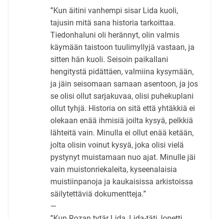
”Kun äitini vanhempi sisar Lida kuoli,
tajusin mitä sana historia tarkoittaa.
Tiedonhaluni oli herännyt, olin valmis
käymään taistoon tuulimyllyjä vastaan, ja
sitten hän kuoli. Seisoin paikallani
hengitystä pidättäen, valmiina kysymään,
ja jäin seisomaan samaan asentoon, ja jos
se olisi ollut sarjakuvaa, olisi puhekuplani
ollut tyhjä. Historia on sitä että yhtäkkiä ei
olekaan enää ihmisiä joilta kysyä, pelkkiä
lähteitä vain. Minulla ei ollut enää ketään,
jolta olisin voinut kysyä, joka olisi vielä
pystynyt muistamaan nuo ajat. Minulle jäi
vain muistonriekaleita, kyseenalaisia
muistiinpanoja ja kaukaisissa arkistoissa
säilytettäviä dokumentteja.”
—
”Kun Rozan tytär Lida, Lida-täti, lopetti