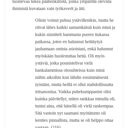
luontevaa lukea päähenkilöstä, jonka ympärillä olevista
ihmisistä kuvataan vain työkaverit ja äiti.
Olisin voinut puhua ystävillenikin, mutta he
olivat lähes kaikki samanikäisiä kuin min
ä
ja
kukin sinnitteli hammasta purren tiukassa
paikassa, joten en halunnut heittäytyä
jauhamaan omista asioistani, enkä halunnut
myöskään huolestuttaa heitä. Oli myös
ystäviä, jotka ponnistelivat vielä
hankalammissa olosuhteissa kuin min
ä
niihin aikoihin kun lähdin ensimmäisestä
työstäni, mutta heillä ei ollut mahdollisuutta
irtisanoutua. Vaikka puhekumppanini olisi
kuinka päivitellyt, miten rankkaa minulla oli,
tuntui aina, että hänellä oli vielä rankempaa.
Sitä vastoin nyt saamani myötätunto oli
kenties pinnallista, mutta se oli helppo ottaa
vastaan. (216)