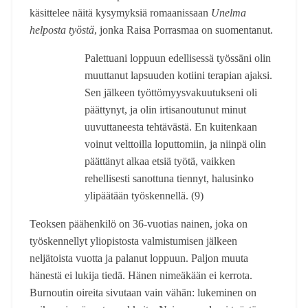
käsittelee näitä kysymyksiä romaanissaan
Unelma
helposta työstä
, jonka Raisa Porrasmaa on suomentanut.
Palettuani loppuun edellisessä työssäni olin
muuttanut lapsuuden kotiini terapian ajaksi.
Sen jälkeen työttömyysvakuutukseni oli
päättynyt, ja olin irtisanoutunut minut
uuvuttaneesta tehtävästä. En kuitenkaan
voinut velttoilla loputtomiin, ja niinpä olin
päättänyt alkaa etsiä työtä, vaikken
rehellisesti sanottuna tiennyt, halusinko
ylipäätään työskennellä. (9)
Teoksen päähenkilö on 36-vuotias nainen, joka on
työskennellyt yliopistosta valmistumisen jälkeen
neljätoista vuotta ja palanut loppuun. Paljon muuta
hänestä ei lukija tiedä. Hänen nimeäkään ei kerrota.
Burnoutin oireita sivutaan vain vähän: lukeminen on