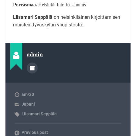
Porrasmaa.
Helsinki: Into Kustannus.
Liisamari Seppälä
on helsinkiläinen kirjoittamisen
maisteri Jyväskylän yliopistosta.
admin
am/30
Japani
Liisamari Seppälä
Previous post