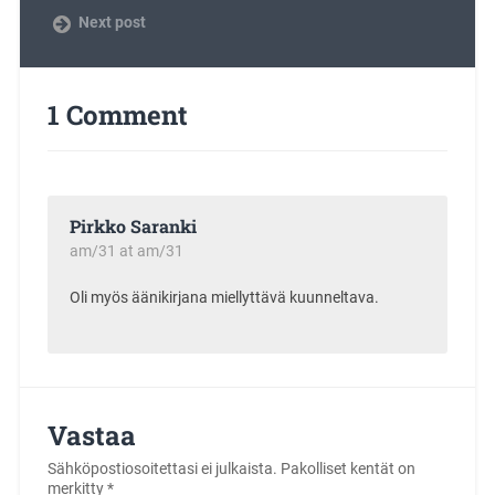
Next post
1 Comment
Pirkko Saranki
am/31 at am/31
Oli myös äänikirjana miellyttävä kuunneltava.
Vastaa
Sähköpostiosoitettasi ei julkaista.
Pakolliset kentät on
merkitty
*