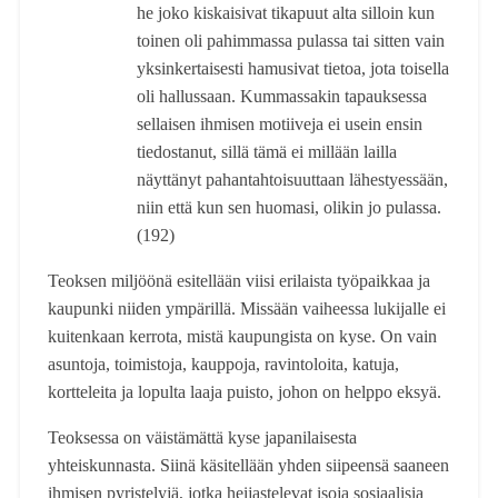
he joko kiskaisivat tikapuut alta silloin kun
toinen oli pahimmassa pulassa tai sitten vain
yksinkertaisesti hamusivat tietoa, jota toisella
oli hallussaan. Kummassakin tapauksessa
sellaisen ihmisen motiiveja ei usein ensin
tiedostanut, sillä tämä ei millään lailla
näyttänyt pahantahtoisuuttaan lähestyessään,
niin että kun sen huomasi, olikin jo pulassa.
(192)
Teoksen miljöönä esitellään viisi erilaista työpaikkaa ja
kaupunki niiden ympärillä. Missään vaiheessa lukijalle ei
kuitenkaan kerrota, mistä kaupungista on kyse. On vain
asuntoja, toimistoja, kauppoja, ravintoloita, katuja,
kortteleita ja lopulta laaja puisto, johon on helppo eksyä.
Teoksessa on väistämättä kyse japanilaisesta
yhteiskunnasta. Siinä käsitellään yhden siipeensä saaneen
ihmisen pyristelyjä, jotka heijastelevat isoja sosiaalisia