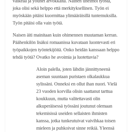
vaikeaa ja yöunet arvokkaita. Nainen unelmoi työstä,
joka olisi sekä helppo että merkityksellinen. Työn ei
myöskään pitäisi kuormittaa ylimääräisillä tuntemuksilla.
Työn pitäisi olla vain työtä.
Naisen äiti mainitaan kuin ohimennen muutaman kerran.
Päähenkilön lisäksi romaanissa kuvataan luontevasti eri
työpaikkojen työntekijöitä. Onko heidän kanssaan helppo
tehdä työtä? Ovatko he avoimia ja luotettavia?
Aloin palella, joten lähdin jännittyneenä
aseman suuntaan puristaen olkalaukkua
sylissäni. Onneksi en ollut ihan nuori. Vielä
23 vuoden korvilla olisin saattanut tarttua
koukkuun, mutta valitettavasti olin
alkuperäisessä työssäni joutunut olemaan
tekemisissä useiden sellaisten ihmisten
kanssa, jotka tunkeutuivat vaivihkaa toisen
mieleen ja puhkoivat sinne reikiä. Yleensä