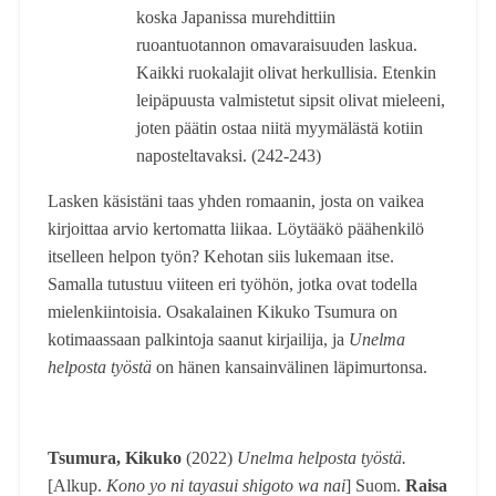
koska Japanissa murehdittiin
ruoantuotannon omavaraisuuden laskua.
Kaikki ruokalajit olivat herkullisia. Etenkin
leipäpuusta valmistetut sipsit olivat mieleeni,
joten päätin ostaa niitä myymälästä kotiin
naposteltavaksi. (242-243)
Lasken käsistäni taas yhden romaanin, josta on vaikea
kirjoittaa arvio kertomatta liikaa. Löytääkö päähenkilö
itselleen helpon työn? Kehotan siis lukemaan itse.
Samalla tutustuu viiteen eri työhön, jotka ovat todella
mielenkiintoisia. Osakalainen Kikuko Tsumura on
kotimaassaan palkintoja saanut kirjailija, ja
Unelma
helposta työstä
on hänen kansainvälinen läpimurtonsa.
Tsumura, Kikuko
(2022)
Unelma helposta työstä.
[Alkup.
Kono yo ni tayasui shigoto wa nai
]
Suom.
Raisa