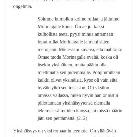
ongelmia.
Söimme kumpikin kolme rullaa ja jätimme
Morinagalle kuusi. Ŏmae joi kaksi
kulhollista teetä, pyysi minua antamaan
loput rullat Morinagalle ja meni sitten
menojaan. Mielessäni käväisi, että mahtoiko
Ŏmae tuoda Morinagalle eväitä, koska oli
itsekin yksinäinen, mutta päätin olla
miettimättä sen pidemmälle. Pohjimmiltaan
kaikki olivat yksinäisiä, kyse oli vain siitä,
hyväksyikö sen tosiasian. Oli yksilön
omassa vallassa, miten hyvin hän onnistui
piilottamaan yksinäisyytensä olemalla
tekemisissä muiden kanssa, tai missä määrin
jätti sen peittämättä. (212)
Yksinäisyys on yksi romaanin teemoja. On yllättävän