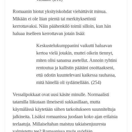
Romaanin hiotut yksityiskohdat viehättävät minua.
Mikään ei ole liian pientä tai merkityksetöntä
kerrottavaksi. Näin päähenkilö toimii silloin, kun hän
haluaa itselleen kerrottavan jotain lisää:
Keskustelukumppanini vaikutti haluavan
kertoa vielä jotakin, muttei oikein tiennyt,
miten olisi sanansa asetellut. Annoin ryhtini
rentoutua ja kallistin päätäni osoittaakseni,
että odotin kuuntelevani kaikessa rauhassa,
mitä hänellä oli sydämellään. (254)
Vessalipokkaat ovat uusi käsite minulle. Normaalisti
tatamilla liikutaan ilmeisesti sukkasillaan, mutta
käymälässä käytetään siihen tarkoitukseen suunniteltuja
jalkineita. Lisäksi romaanissa juodaan koko ajan erilaisia
teelaatuja. Millaiseltahan maistuu takiaisenjuuresta
valmistettu tee? Romaanissa myös syödään