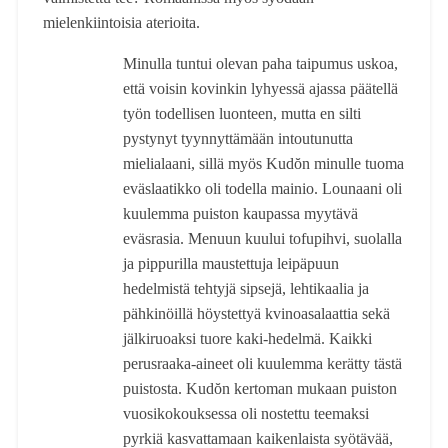
mielenkiintoisia aterioita.
Minulla tuntui olevan paha taipumus uskoa,
että voisin kovinkin lyhyessä ajassa päätellä
työn todellisen luonteen, mutta en silti
pystynyt tyynnyttämään intoutunutta
mielialaani, sillä myös Kudŏn minulle tuoma
eväslaatikko oli todella mainio. Lounaani oli
kuulemma puiston kaupassa myytävä
eväsrasia. Menuun kuului tofupihvi, suolalla
ja pippurilla maustettuja leipäpuun
hedelmistä tehtyjä sipsejä, lehtikaalia ja
pähkinöillä höystettyä kvinoasalaattia sekä
jälkiruoaksi tuore kaki-hedelmä. Kaikki
perusraaka-aineet oli kuulemma kerätty tästä
puistosta. Kudŏn kertoman mukaan puiston
vuosikokouksessa oli nostettu teemaksi
pyrkiä kasvattamaan kaikenlaista syötävää,