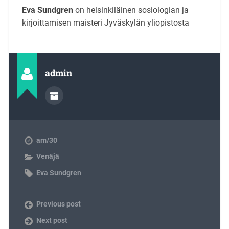
Eva Sundgren
on helsinkiläinen sosiologian ja
kirjoittamisen maisteri Jyväskylän yliopistosta
admin
am/30
Venäjä
Eva Sundgren
Previous post
Next post