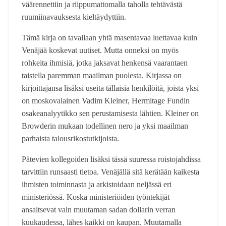
väärennettiin ja riippumattomalla taholla tehtävästä
ruumiinavauksesta kieltäydyttiin.
Tämä kirja on tavallaan yhtä masentavaa luettavaa kuin
Venäjää koskevat uutiset. Mutta onneksi on myös
rohkeita ihmisiä, jotka jaksavat henkensä vaarantaen
taistella paremman maailman puolesta. Kirjassa on
kirjoittajansa lisäksi useita tällaisia henkilöitä, joista yksi
on moskovalainen Vadim Kleiner, Hermitage Fundin
osakeanalyytikko sen perustamisesta lähtien. Kleiner on
Browderin mukaan todellinen nero ja yksi maailman
parhaista talousrikostutkijoista.
Pätevien kollegoiden lisäksi tässä suuressa roistojahdissa
tarvittiin runsaasti tietoa. Venäjällä sitä kerätään kaikesta
ihmisten toiminnasta ja arkistoidaan neljässä eri
ministeriössä. Koska ministeriöiden työntekijät
ansaitsevat vain muutaman sadan dollarin verran
kuukaudessa, lähes kaikki on kaupan. Muutamalla