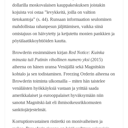
dollarilla moskovalaisen kauppakeskuksen joistakin
kojuista voi ostaa ”levykkeitä, joilla on valtion
tietokantoja” (s. 44). Runsaan informaation seulominen
mahdollistaa rahanpesun jäljittämisen, vaikka siinä
omistajuus on häivytetty ja ketjutettu monien pankkien ja
pöytälaatikkoyhtiöiden kautta.
Browderin ensimmäisen kirjan
Red Notice: Kuinka
minusta tuli Putinin vihollinen numero yksi
(2015)
aiheena on hänen uransa Venäjällä sekä Magnitskin
kohtalo ja sen todistaminen. Freezing Orderin aiheena on
Browderin toiminta ulkomailla – miten hän taistelee
venäläisten hyökkäyksiä vastaan ja yrittää saada
amerikkalaiset ja eurooppalaiset hyväksymään niin
sanotut Magnitski-lait eli ihmisoikeusrikkomusten
sanktiojärjestelmät.
Korruptionvastainen ristiretki on monivaiheinen ja