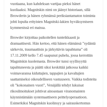
vuotiaana, kun kahdeksan vartijaa pieksi hänet
kuoliaaksi. Magnitskin nimi on jäänyt historiaan, sillä
Browderin ja hänen ryhmänsä periksiantamaton toiminta
johti lopulta erityisten Magnitski-lakien hyväksymiseen
kymmenissä eri maissa.
Browder kirjoittaa paikoitellen tunteikkaasti ja
dramaattisesti. Hän kertoo, että hänen elämänsä ”sydäntä
särkevin, traumaattisin ja järkyttävin tapahtuma” oli
17.11.2009 kello 7.45 saapunut puhelu, jossa kerrottiin
Magnitskin kuolemasta. Browder tunsi syyllisyyttä
tapahtuneesta ja päätti siksi keskittää jatkossa kaikki
voimavaransa kiduttajien, tappajien ja kavaltajien
saattamiseksi oikeudelliseen vastuuseen. Vaikka todisteita
oli ”kokonainen vuori”, Venäjällä tehdyt lukuisat
rikosilmoitukset johtivat ainoastaan viranomaisten
käynnistämään systemaattiseen peittelyoperaatioon.
Esimerkiksi Magnitskin kuolinsyy ja sairauskertomus