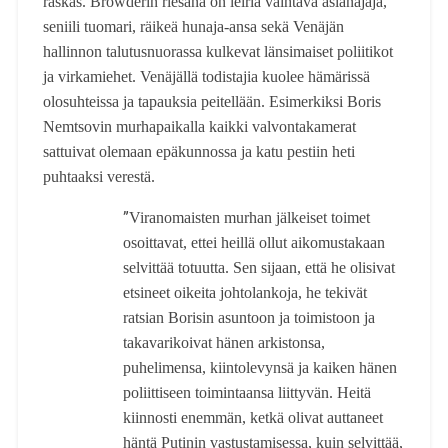
raskas. Browderin riesana on leiriä vaihtava asianajaja,
seniili tuomari, räikeä hunaja-ansa sekä Venäjän
hallinnon talutusnuorassa kulkevat länsimaiset poliitikot
ja virkamiehet. Venäjällä todistajia kuolee hämärissä
olosuhteissa ja tapauksia peitellään. Esimerkiksi Boris
Nemtsovin murhapaikalla kaikki valvontakamerat
sattuivat olemaan epäkunnossa ja katu pestiin heti
puhtaaksi verestä.
”
Viranomaisten murhan jälkeiset toimet
osoittavat, ettei heillä ollut aikomustakaan
selvittää totuutta. Sen sijaan, että he olisivat
etsineet oikeita johtolankoja, he tekivät
ratsian Borisin asuntoon ja toimistoon ja
takavarikoivat hänen arkistonsa,
puhelimensa, kiintolevynsä ja kaiken hänen
poliittiseen toimintaansa liittyvän. Heitä
kiinnosti enemmän, ketkä olivat auttaneet
häntä Putinin vastustamisessa, kuin selvittää,