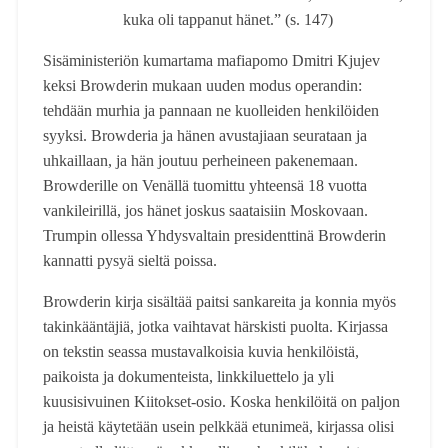
kuka oli tappanut hänet.” (s. 147)
Sisäministeriön kumartama mafiapomo Dmitri Kjujev
keksi Browderin mukaan uuden modus operandin:
tehdään murhia ja pannaan ne kuolleiden henkilöiden
syyksi. Browderia ja hänen avustajiaan seurataan ja
uhkaillaan, ja hän joutuu perheineen pakenemaan.
Browderille on Venällä tuomittu yhteensä 18 vuotta
vankileirillä, jos hänet joskus saataisiin Moskovaan.
Trumpin ollessa Yhdysvaltain presidenttinä Browderin
kannatti pysyä sieltä poissa.
Browderin kirja sisältää paitsi sankareita ja konnia myös
takinkääntäjiä, jotka vaihtavat härskisti puolta. Kirjassa
on tekstin seassa mustavalkoisia kuvia henkilöistä,
paikoista ja dokumenteista, linkkiluettelo ja yli
kuusisivuinen Kiitokset-osio. Koska henkilöitä on paljon
ja heistä käytetään usein pelkkää etunimeä, kirjassa olisi