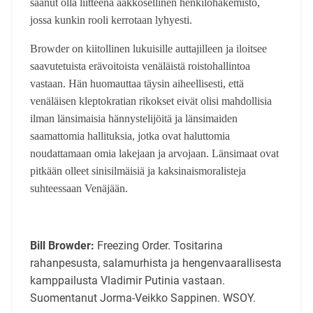
saanut olla liitteenä aakkosellinen henkilöhakemisto,
jossa kunkin rooli kerrotaan lyhyesti.
Browder on kiitollinen lukuisille auttajilleen ja iloitsee
saavutetuista erävoitoista venäläistä roistohallintoa
vastaan. Hän huomauttaa täysin aiheellisesti, että
venäläisen kleptokratian rikokset eivät olisi mahdollisia
ilman länsimaisia hännystelijöitä ja länsimaiden
saamattomia hallituksia, jotka ovat haluttomia
noudattamaan omia lakejaan ja arvojaan. Länsimaat ovat
pitkään olleet sinisilmäisiä ja kaksinaismoralisteja
suhteessaan Venäjään.
Bill Browder:
Freezing Order. Tositarina
rahanpesusta, salamurhista ja hengenvaarallisesta
kamppailusta Vladimir Putinia vastaan.
Suomentanut Jorma-Veikko Sappinen. WSOY.