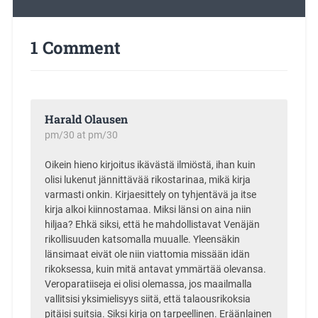
1 Comment
Harald Olausen
pm/30 at pm/30
Oikein hieno kirjoitus ikävästä ilmiöstä, ihan kuin
olisi lukenut jännittävää rikostarinaa, mikä kirja
varmasti onkin. Kirjaesittely on tyhjentävä ja itse
kirja alkoi kiinnostamaa. Miksi länsi on aina niin
hiljaa? Ehkä siksi, että he mahdollistavat Venäjän
rikollisuuden katsomalla muualle. Yleensäkin
länsimaat eivät ole niin viattomia missään idän
rikoksessa, kuin mitä antavat ymmärtää olevansa.
Veroparatiiseja ei olisi olemassa, jos maailmalla
vallitsisi yksimielisyys siitä, että talaousrikoksia
pitäisi suitsia. Siksi kirja on tarpeellinen. Eräänlainen