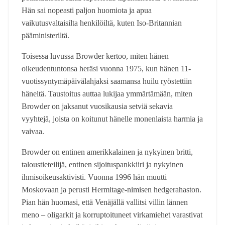
Hän sai nopeasti paljon huomiota ja apua
vaikutusvaltaisilta henkilöiltä, kuten Iso-Britannian
pääministeriltä.
Toisessa luvussa Browder kertoo, miten hänen
oikeudentuntonsa heräsi vuonna 1975, kun hänen 11-
vuotissyntymäpäivälahjaksi saamansa huilu ryöstettiin
häneltä. Taustoitus auttaa lukijaa ymmärtämään, miten
Browder on jaksanut vuosikausia setviä sekavia
vyyhtejä, joista on koitunut hänelle monenlaista harmia ja
vaivaa.
Browder on entinen amerikkalainen ja nykyinen britti,
taloustieteilijä, entinen sijoituspankkiiri ja nykyinen
ihmisoikeusaktivisti. Vuonna 1996 hän muutti
Moskovaan ja perusti Hermitage-nimisen hedgerahaston.
Pian hän huomasi, että Venäjällä vallitsi villin lännen
meno – oligarkit ja korruptoituneet virkamiehet varastivat