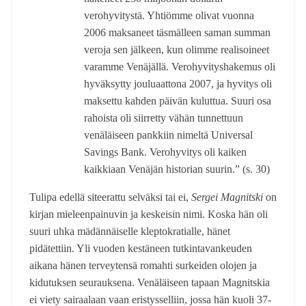
verohyvitystä. Yhtiömme olivat vuonna
2006 maksaneet täsmälleen saman summan
veroja sen jälkeen, kun olimme realisoineet
varamme Venäjällä. Verohyvityshakemus oli
hyväksytty jouluaattona 2007, ja hyvitys oli
maksettu kahden päivän kuluttua. Suuri osa
rahoista oli siirretty vähän tunnettuun
venäläiseen pankkiin nimeltä Universal
Savings Bank. Verohyvitys oli kaiken
kaikkiaan Venäjän historian suurin.” (s. 30)
Tulipa edellä siteerattu selväksi tai ei,
Sergei Magnitski
on
kirjan mieleenpainuvin ja keskeisin nimi. Koska hän oli
suuri uhka mädännäiselle kleptokratialle, hänet
pidätettiin. Yli vuoden kestäneen tutkintavankeuden
aikana hänen terveytensä romahti surkeiden olojen ja
kidutuksen seurauksena. Venäläiseen tapaan Magnitskia
ei viety sairaalaan vaan eristysselliin, jossa hän kuoli 37-