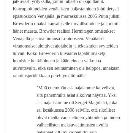
jatkuvasti yrityksiltä, joihin rahasto oli sijoittanut.
Korruptoituneiden venäläisten paljastaminen johti tietysti
epäsuosioon Venäjällä, ja marraskuussa 2005 Putin julisti
Browderin uhaksi kansalliselle turvallisuudelle ja karkotti
hänet maasta. Browder realisoi Hermitagen omistukset
Venäjällä ja siirsi tiiminsä Lontooseen. Venäläiset
viranomaiset aloittivat ajojahdin ja tekaistujen syytteiden
tulvan. Koko Browderin kuvaama tapahtumaketju
lukuisine henkilöineen ja käänteineen vaikuttaa
uuvuttavalta, eikä sen seuraaminen ole helppoa, ainakaan
rahoitusjuridiikkaan perehtymättömälle.
”
Mitä enemmän asianajajamme kaivelivat,
sitä pahemmilta asiat alkoivat näyttää. Yksi
asianajajistamme oli Sergei Magnitski, joka
sai kesäkuussa 2008 selville, että rikolliset
olivat meiltä varastettujen yhtiöiden ja niiden
valheellisten maksuvaatimusten avulla
hakeneet 230 miljoonan dollarin