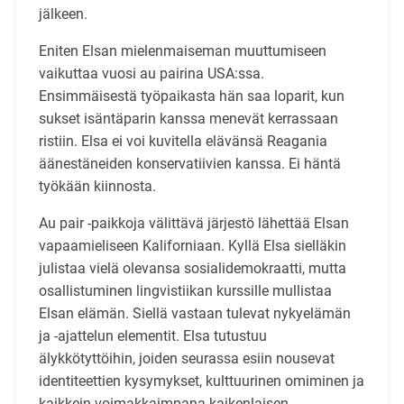
jälkeen.
Eniten Elsan mielenmaiseman muuttumiseen
vaikuttaa vuosi au pairina USA:ssa.
Ensimmäisestä työpaikasta hän saa loparit, kun
sukset isäntäparin kanssa menevät kerrassaan
ristiin. Elsa ei voi kuvitella elävänsä Reagania
äänestäneiden konservatiivien kanssa. Ei häntä
työkään kiinnosta.
Au pair -paikkoja välittävä järjestö lähettää Elsan
vapaamieliseen Kaliforniaan. Kyllä Elsa sielläkin
julistaa vielä olevansa sosialidemokraatti, mutta
osallistuminen lingvistiikan kurssille mullistaa
Elsan elämän. Siellä vastaan tulevat nykyelämän
ja -ajattelun elementit. Elsa tutustuu
älykkötyttöihin, joiden seurassa esiin nousevat
identiteettien kysymykset, kulttuurinen omiminen ja
kaikkein voimakkaimpana kaikenlaisen