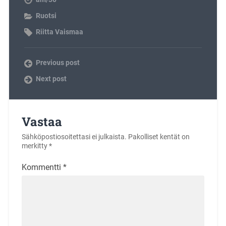
Ruotsi
Riitta Vaismaa
Previous post
Next post
Vastaa
Sähköpostiosoitettasi ei julkaista.
Pakolliset kentät on
merkitty
*
Kommentti
*