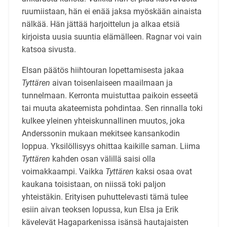
ruumiistaan, hän ei enää jaksa myöskään ainaista
nälkää. Hän jättää harjoittelun ja alkaa etsiä
kirjoista uusia suuntia elämälleen. Ragnar voi vain
katsoa sivusta.
Elsan päätös hiihtouran lopettamisesta jakaa
Tyttären
aivan toisenlaiseen maailmaan ja
tunnelmaan. Kerronta muistuttaa paikoin esseetä
tai muuta akateemista pohdintaa. Sen rinnalla toki
kulkee yleinen yhteiskunnallinen muutos, joka
Anderssonin mukaan mekitsee kansankodin
loppua. Yksilöllisyys ohittaa kaikille saman. Liima
Tyttären
kahden osan välillä saisi olla
voimakkaampi. Vaikka
Tyttären
kaksi osaa ovat
kaukana toisistaan, on niissä toki paljon
yhteistäkin. Erityisen puhuttelevasti tämä tulee
esiin aivan teoksen lopussa, kun Elsa ja Erik
kävelevät Hagaparkenissa isänsä hautajaisten