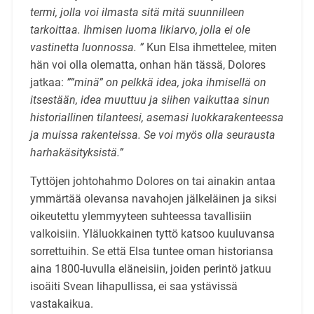
termi, jolla voi ilmasta sitä mitä suunnilleen
tarkoittaa. Ihmisen luoma likiarvo, jolla ei ole
vastinetta luonnossa. ”
Kun Elsa ihmettelee, miten
hän voi olla olematta, onhan hän tässä, Dolores
jatkaa:
””minä” on pelkkä idea, joka ihmisellä on
itsestään, idea muuttuu ja siihen vaikuttaa sinun
historiallinen tilanteesi, asemasi luokkarakenteessa
ja muissa rakenteissa. Se voi myös olla seurausta
harhakäsityksistä.”
Tyttöjen johtohahmo Dolores on tai ainakin antaa
ymmärtää olevansa navahojen jälkeläinen ja siksi
oikeutettu ylemmyyteen suhteessa tavallisiin
valkoisiin. Yläluokkainen tyttö katsoo kuuluvansa
sorrettuihin. Se että Elsa tuntee oman historiansa
aina 1800-luvulla eläneisiin, joiden perintö jatkuu
isoäiti Svean lihapullissa, ei saa ystävissä
vastakaikua.