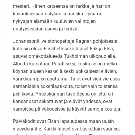
mestari. Hänen katseensa on tarkka ja hän on
kuvauksessaan älykäs ja hauska.
Tytär
on
nykyajan elämään kuuluvien valintojen
analyysissään osuva ja terävä.
Johanssonit, veistonopettaja Ragnar, pohjoisesta
kotoisin oleva Elisabeth sekä lapset Erik ja Elsa,
asuvat omakotialueella Tukholman ulkopuolella.
Aluetta kutsutaan Paratiisiksi, koska se on melko
köyhän alueen keskellä keskiluokkaisesti elävien,
varakkaampien asuttama. Talot ovat vieri vieressä
samanlaisia sokerilaatikoita, toiset vain toistensa
peilikuvia. Yhteiskunnan tavoitteena on, että eri
kansanosat sekoittuvat ja elävät yhdessä, ovat
samoissa päiväkodeissa ja käyvät samoja kouluja.
Päiväkodit ovat Elsan lapsuudessa maan uusin
ylpeydenaihe. Kaikki lapset ovat äskettäin saaneet