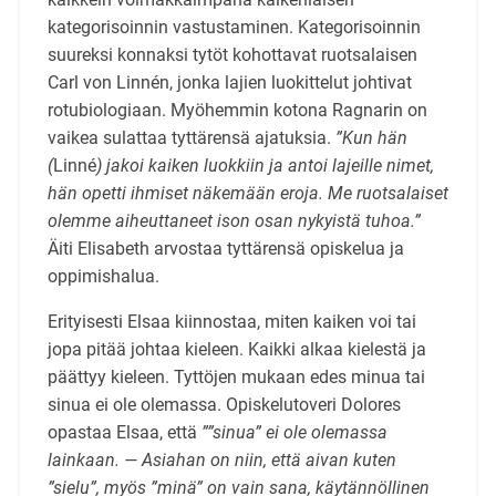
kategorisoinnin vastustaminen. Kategorisoinnin
suureksi konnaksi tytöt kohottavat ruotsalaisen
Carl von Linnén, jonka lajien luokittelut johtivat
rotubiologiaan. Myöhemmin kotona Ragnarin on
vaikea sulattaa tyttärensä ajatuksia.
”Kun hän
(
Linné
) jakoi kaiken luokkiin ja antoi lajeille nimet,
hän opetti ihmiset näkemään eroja. Me ruotsalaiset
olemme aiheuttaneet ison osan nykyistä tuhoa.”
Äiti Elisabeth arvostaa tyttärensä opiskelua ja
oppimishalua.
Erityisesti Elsaa kiinnostaa, miten kaiken voi tai
jopa pitää johtaa kieleen. Kaikki alkaa kielestä ja
päättyy kieleen. Tyttöjen mukaan edes minua tai
sinua ei ole olemassa. Opiskelutoveri Dolores
opastaa Elsaa, että
””sinua” ei ole olemassa
lainkaan. — Asiahan on niin, että aivan kuten
”sielu”, myös ”minä” on vain sana, käytännöllinen