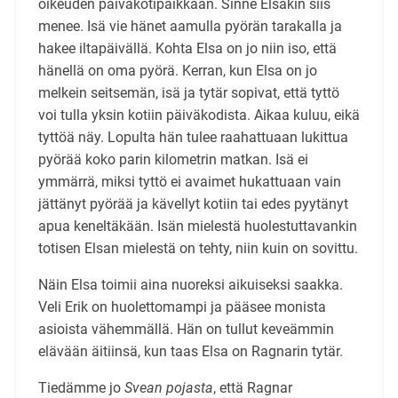
oikeuden päiväkotipaikkaan. Sinne Elsakin siis
menee. Isä vie hänet aamulla pyörän tarakalla ja
hakee iltapäivällä. Kohta Elsa on jo niin iso, että
hänellä on oma pyörä. Kerran, kun Elsa on jo
melkein seitsemän, isä ja tytär sopivat, että tyttö
voi tulla yksin kotiin päiväkodista. Aikaa kuluu, eikä
tyttöä näy. Lopulta hän tulee raahattuaan lukittua
pyörää koko parin kilometrin matkan. Isä ei
ymmärrä, miksi tyttö ei avaimet hukattuaan vain
jättänyt pyörää ja kävellyt kotiin tai edes pyytänyt
apua keneltäkään. Isän mielestä huolestuttavankin
totisen Elsan mielestä on tehty, niin kuin on sovittu.
Näin Elsa toimii aina nuoreksi aikuiseksi saakka.
Veli Erik on huolettomampi ja pääsee monista
asioista vähemmällä. Hän on tullut keveämmin
elävään äitiinsä, kun taas Elsa on Ragnarin tytär.
Tiedämme jo
Svean pojasta
, että Ragnar