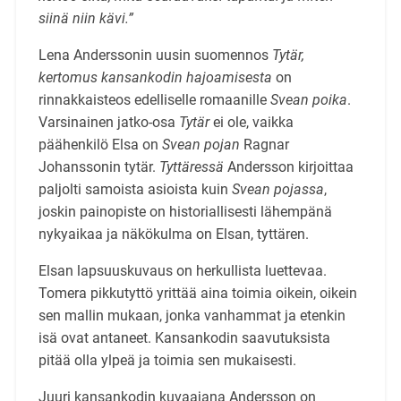
siinä niin kävi.”
Lena Anderssonin uusin suomennos
Tytär,
kertomus kansankodin hajoamisesta
on
rinnakkaisteos edelliselle romaanille
Svean poika
.
Varsinainen jatko-osa
Tytär
ei ole, vaikka
päähenkilö Elsa on
Svean
pojan
Ragnar
Johanssonin tytär.
Tyttäressä
Andersson kirjoittaa
paljolti samoista asioista kuin
Svean pojassa
,
joskin painopiste on historiallisesti lähempänä
nykyaikaa ja näkökulma on Elsan, tyttären.
Elsan lapsuuskuvaus on herkullista luettevaa.
Tomera pikkutyttö yrittää aina toimia oikein, oikein
sen mallin mukaan, jonka vanhammat ja etenkin
isä ovat antaneet. Kansankodin saavutuksista
pitää olla ylpeä ja toimia sen mukaisesti.
Juuri kansankodin kuvaajana Andersson on