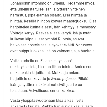
Johansonin intohimo on urheilu. Tiedämme myös,
että urheilusta tulee isän ja tyttären yhteinen
harrastus, jopa elämän sisältö. Elsa hiihtää ja
hiihtää. Kesällä hiihdon korvaa maastojuoksu. Elsa
harjoittelee kurinalaisesti, hän kehittyy ja menestyy.
Voittoja kertyy. Rasvaa ei saa kertyä. Isä ja tytär
kulkevat kilpailuissa ympäri Ruotsia, asuvat
halvoissa hosteleissa ja syövät eväitä. Varusteet
ovat huippuluokkaa. Isä on valmentaja ja huoltaja.
Vaikka urheilu on Elsan kehityksessä
merkityksellistä, hieman liikaa toistoa Andersson
on kuitenkin kirjoittanut. Matkat ja ankara
harjoittelu on kuvattu jo
Svean pojassa
. Pitkään
isän ja tyttären näkökulmat eivät juuri eroa
toisistaan. Velvollisuus ennen kaikkea.
Vasta ylioppilasvuotenaan Elsa alkaa livetä
ankarasta kurista. Vaikka hän ei pidä kasvavasta