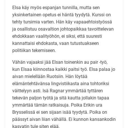
Elsa käy myös espanjan tunnilla, mutta sen
yksinkertainen opetus ei häntä tyydytä. Kurssi on
tehty tursimia varten. Hän käy vapaaehtoistyössä
ja osallistuu osavaltion johtopaikkaa tavoittelevan
ehdokkaan vaalityöhön, ei siksi, että suuresti
kannattaisi ehdokasta, vaan tutustuakseen
politiikan tekemiseen.
Vähän vajaaksi jää Elsan toinenkin au pair -työ,
kun Elsaa kiinnostaa kaikki paitsi työ. Elsa palaa jo
aivan mielellään Ruotsiin. Hän löytää
elämäntehtävänsa lingvistiikasta aina tohtoriksi
väittelyyn asti. Isä Ragnar ymmärtää tyttären
tekevän paljon työtä ja sitä kautta jollakin tapaa
ymmärtää tämän ratkaisuja. Poika Erikin ura
Brysselissä ei sen sijaan isää tyydytä. Poika on
päässyt aivan liian vähällä. Ei kunnon kansankodin
kasvatin tule siten elää.