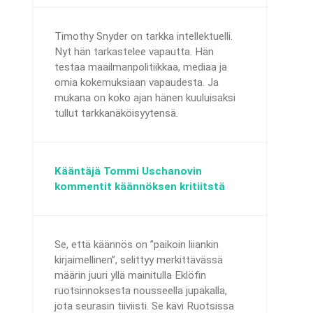
Timothy Snyder on tarkka intellektuelli.
Nyt hän tarkastelee vapautta. Hän
testaa maailmanpolitiikkaa, mediaa ja
omia kokemuksiaan vapaudesta. Ja
mukana on koko ajan hänen kuuluisaksi
tullut tarkkanäköisyytensä.
Kääntäjä Tommi Uschanovin
kommentit käännöksen kritiitstä
Se, että käännös on ”paikoin liiankin
kirjaimellinen”, selittyy merkittävässä
määrin juuri yllä mainitulla Eklöfin
ruotsinnoksesta nousseella jupakalla,
jota seurasin tiiviisti. Se kävi Ruotsissa