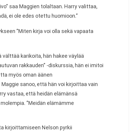
ivo” saa Maggien tolaltaan. Harry valittaa,
dä, ei ole edes otettu huomioon.”
seen ”Miten kirja voi olla sekä vapaata
 välttää karikoita, hän hakee väylää
autuvan rakkauden” -diskurssia, hän ei imitoi
Mutta myös oman äänen
Maggie sanoo, että hän voi kirjoittaa vain
ry vastaa, että heidän elämänsä
in molempia. ”Meidän elämämme
a kirjoittamiseen Nelson pyrkii