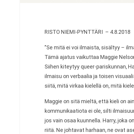
RISTO NIEMI-PYNTTÄRI – 4.8.2018
”Se mitä ei voi ilmaista, sisältyy – 
Tämä ajatus vaikuttaa Maggie Nelso
Siihen kiteytyy queer-pariskunnan, Ha
ilmaisu on verbaalia ja toisen visuaa
siitä, mitä virkaa kielellä on, mitä kiel
Maggie on sitä mieltä, että kieli on ai
kommunikaatiota ei ole, silti ilmaisu
jos vain osaa kuunnella. Harry, joka o
riitä. Ne johtavat harhaan, ne ovat as