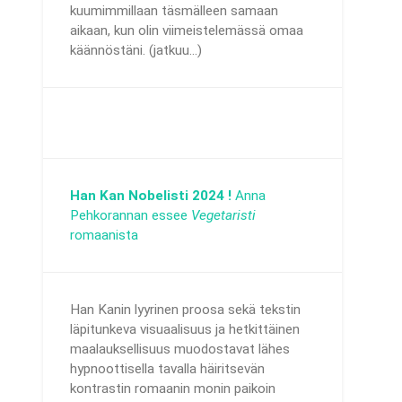
kuumimmillaan täsmälleen samaan
aikaan, kun olin viimeistelemässä omaa
käännöstäni. (jatkuu...)
Han Kan Nobelisti 2024 !
Anna
Pehkorannan essee
Vegetaristi
romaanista
Han Kanin lyyrinen proosa sekä tekstin
läpitunkeva visuaalisuus ja hetkittäinen
maalauksellisuus muodostavat lähes
hypnoottisella tavalla häiritsevän
kontrastin romaanin monin paikoin