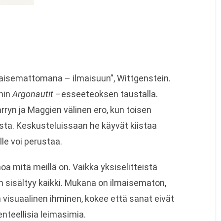
ilmaisemattomana – ilmaisuun”, Wittgenstein.
nin
Argonautit
–esseeteoksen taustalla.
rryn ja Maggien välinen ero, kun toisen
lista. Keskusteluissaan he käyvät kiistaa
elle voi perustaa.
noa mitä meillä on. Vaikka yksiselitteistä
un sisältyy kaikki. Mukana on ilmaisematon,
n visuaalinen ihminen, kokee että sanat eivät
enteellisia leimasimia.