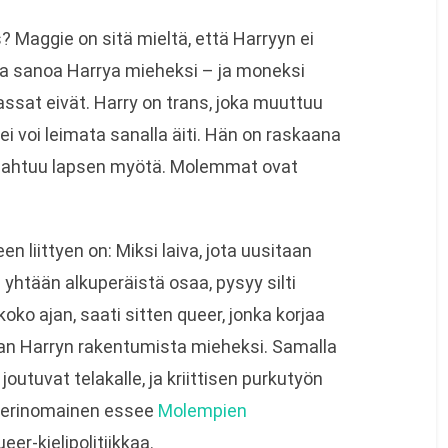
 Maggie on sitä mieltä, että Harryyn ei
aa sanoa Harrya mieheksi – ja moneksi
assat eivät. Harry on trans, joka muuttuu
 ei voi leimata sanalla äiti. Hän on raskaana
pahtuu lapsen myötä. Molemmat ovat
 liittyen on: Miksi laiva, jota uusitaan
ta yhtään alkuperäistä osaa, pysyy silti
ko ajan, saati sitten queer, jonka korjaa
an Harryn rakentumista mieheksi. Samalla
joutuvat telakalle, ja kriittisen purkutyön
n erinomainen essee
Molempien
er-kielipolitiikkaa.