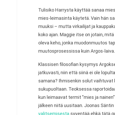
Tulisiko Harrysta käyttää sanaa mies?
mies-leimasinta käytetä. Vain hän s
muuksi – mutta virkailijat ja kauppak
koko ajan. Maggie itse on jotain, mitä
oleva keho, jonka muodonmuutos ta
muutosprosessissa kuin Argos-laiva.
Klassisen filosofian kysymys Argokseen
jatkuvasti, niin että siinä ei ole lopul
samana? Ihmisenkin solut vaihtuvat ko
sukupuoltaan. Teoksessa raportoida
kun leimaavat termit ”mies ja nainen” 
jälkeen niitä uusitaan. Joonas Sänti
valitsemisesta
syventää ehkä tätä que