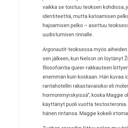
vaikka se toistuu teoksen kohdissa, 
identiteettiä, mutta katoamisen pel
hajoamisen pelko – asettuu teoksessa
uudistumisen rinnalle.
Argonautit
-teoksessa myös aiheiden 
sen jälkeen, kun Nelson on löytänyt Žiž
filosofointia queer-rakkauteen liittyen
enemmän kuin koskaan. Hän kuvaa idyll
rantahotellin rakastavaisiksi eli mo
hormonimyrskyissä”, koska Maggie oli 
käyttänyt puoli vuotta testosteronia.
hänen rintansa. Maggie kokeili irtom