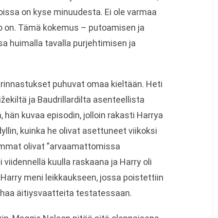
joissa on kyse minuudesta. Ei ole varmaa
ko on. Tämä kokemus – putoamisen ja
 huimalla tavalla purjehtimisen ja
rinnastukset puhuvat omaa kieltään. Heti
ekiltä ja Baudrillardilta asenteellista
, hän kuvaa episodin, jolloin rakasti Harrya
in, kuinka he olivat asettuneet viikoksi
lemmat olivat ”arvaamattomissa
viidennellä kuulla raskaana ja Harry oli
 Harry meni leikkaukseen, jossa poistettiin
ahaa äitiysvaatteita testatessaan.