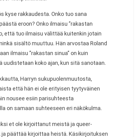
ös kyse rakkaudesta. Onko tuo sana
 päästä eroon? Onko ilmaisu ”rakastan
 että tuo ilmaisu välittää kuitenkin jotain
 minkä sisältö muuttuu. Hän arvostaa Roland
aan ilmaisu ”rakastan sinua” on kuin
ä uudistetaan koko ajan, kun sitä sanotaan.
akkautta, Harryn sukupuolenmuutosta,
ista että hän ei ole erityisen tyytyväinen
äin nousee esiin parisuhteesta
sella on samaan suhteeseen eri näkökulma.
si et ole kirjoittanut meistä ja queer-
 ja päättää kirjoittaa heistä. Käsikirjoituksen