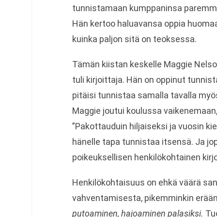
tunnistamaan kumppaninsa paremmin,
Hän kertoo haluavansa oppia huomaavai
kuinka paljon sitä on teoksessa.
Tämän kiistan keskelle Maggie Nelson
tuli kirjoittaja. Hän on oppinut tunni
pitäisi tunnistaa samalla tavalla myös
Maggie joutui koulussa vaikenemaan, j
”Pakottauduin hiljaiseksi ja vuosin kiel
hänelle tapa tunnistaa itsensä. Ja j
poikeuksellisen henkilökohtainen kirj
Henkilökohtaisuus on ehkä väärä sana
vahventamisesta, pikemminkin erään
putoaminen, hajoaminen palasiksi.
Tu