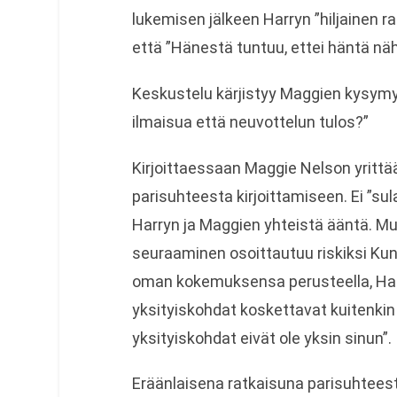
lukemisen jälkeen Harryn ”hiljainen ra
että ”Hänestä tuntuu, ettei häntä näh
Keskustelu kärjistyy Maggien kysymyk
ilmaisua että neuvottelun tulos?”
Kirjoittaessaan Maggie Nelson yrittää
parisuhteesta kirjoittamiseen. Ei ”sul
Harryn ja Maggien yhteistä ääntä. 
seuraaminen osoittautuu riskiksi Kun 
oman kokemuksensa perusteella, Har
yksityiskohdat koskettavat kuitenk
yksityiskohdat eivät ole yksin sinun”.
Eräänlaisena ratkaisuna parisuhteest