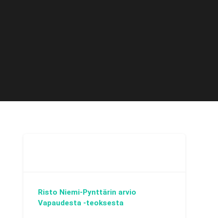
Risto Niemi-Pynttärin arvio
Vapaudesta -teoksesta