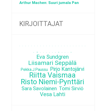
Arthur Machen: Suuri jumala Pan
KIRJOITTAJAT
.
.
.
.
.
.
.
.
.
.
.
.
.
.
.
.
.
.
.
.
.
.
.
.
.
.
.
.
.
.
.
.
.
.
.
.
Eva Sundgren
Liisamari Seppälä
Pirjo Kantojärvi
Pekka.J.Paussu
Riitta Vaismaa
Risto Niemi-Pynttäri
Sara Savolainen
Tomi Sirviö
Vesa Lahti