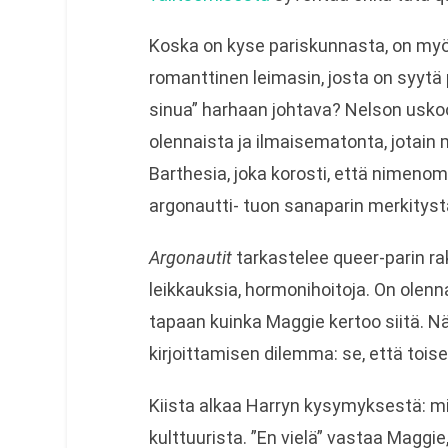
Koska on kyse pariskunnasta, on my
romanttinen leimasin, josta on syytä
sinua” harhaan johtava? Nelson uskoo,
olennaista ja ilmaisematonta, jotain
Barthesia, joka korosti, että nimenom
argonautti- tuon sanaparin merkityst
Argonautit
tarkastelee queer-parin r
leikkauksia, hormonihoitoja. On olenna
tapaan kuinka Maggie kertoo siitä. N
kirjoittamisen dilemma: se, että toi
Kiista alkaa Harryn kysymyksestä: mik
kulttuurista. ”En vielä” vastaa Maggie,