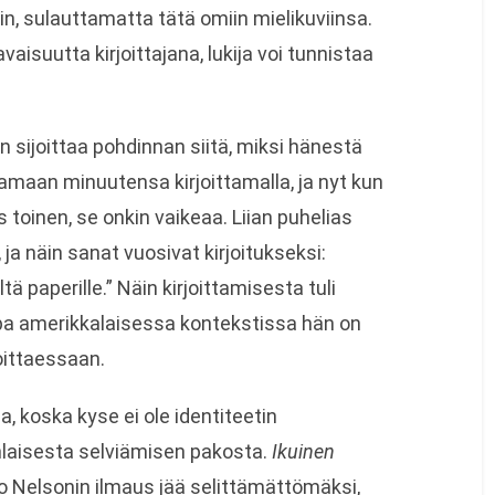
 sulauttamatta tätä omiin mielikuviinsa.
suutta kirjoittajana, lukija voi tunnistaa
 sijoittaa pohdinnan siitä, miksi hänestä
stamaan minuutensa kirjoittamalla, ja nyt kun
 toinen, se onkin vaikeaa. Liian puhelias
a näin sanat vuosivat kirjoitukseksi:
tä paperille.” Näin kirjoittamisesta tuli
opa amerikkalaisessa kontekstissa hän on
oittaessaan.
, koska kyse ei ole identiteetin
laisesta selviämisen pakosta.
Ikuinen
o Nelsonin ilmaus jää selittämättömäksi,