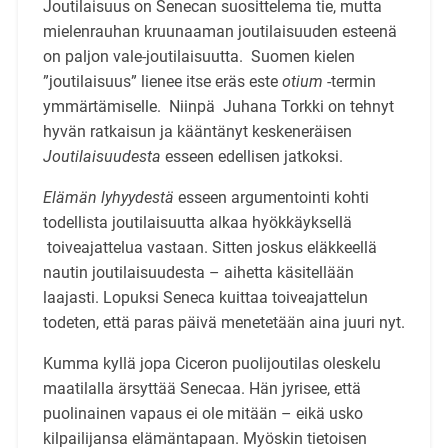
Joutilaisuus on Senecan suosittelema tie, mutta
mielenrauhan kruunaaman joutilaisuuden esteenä
on paljon vale-joutilaisuutta. Suomen kielen
”joutilaisuus” lienee itse eräs este
otium
-termin
ymmärtämiselle. Niinpä Juhana Torkki on tehnyt
hyvän ratkaisun ja kääntänyt keskeneräisen
Joutilaisuudesta
esseen edellisen jatkoksi.
Elämän lyhyydestä
esseen argumentointi kohti
todellista joutilaisuutta alkaa hyökkäyksellä
toiveajattelua vastaan. Sitten joskus eläkkeellä
nautin joutilaisuudesta – aihetta käsitellään
laajasti. Lopuksi Seneca kuittaa toiveajattelun
todeten, että paras päivä menetetään aina juuri nyt.
Kumma kyllä jopa Ciceron puolijoutilas oleskelu
maatilalla ärsyttää Senecaa. Hän jyrisee, että
puolinainen vapaus ei ole mitään – eikä usko
kilpailijansa elämäntapaan. Myöskin tietoisen