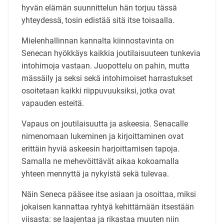
hyvän elämän suunnittelun hän torjuu tässä
yhteydessä, tosin edistää sitä itse toisaalla.
Mielenhallinnan kannalta kiinnostavinta on
Senecan hyökkäys kaikkia joutilaisuuteen tunkevia
intohimoja vastaan. Juopottelu on pahin, mutta
mässäily ja seksi sekä intohimoiset harrastukset
osoitetaan kaikki riippuvuuksiksi, jotka ovat
vapauden esteitä.
Vapaus on joutilaisuutta ja askeesia. Senacalle
nimenomaan lukeminen ja kirjoittaminen ovat
erittäin hyviä askeesin harjoittamisen tapoja.
Samalla ne mehevöittävät aikaa kokoamalla
yhteen mennyttä ja nykyistä sekä tulevaa.
Näin Seneca pääsee itse asiaan ja osoittaa, miksi
jokaisen kannattaa ryhtyä kehittämään itsestään
viisasta: se laajentaa ja rikastaa muuten niin