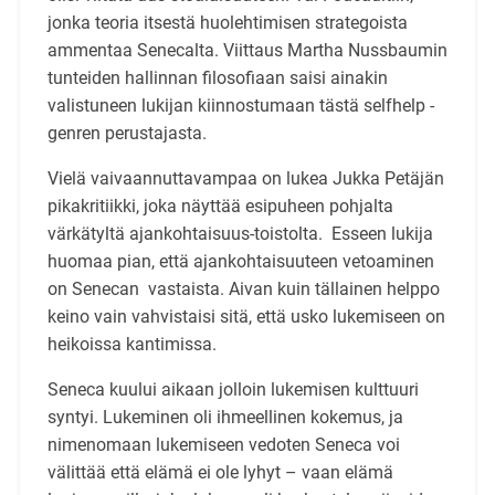
jonka teoria itsestä huolehtimisen strategoista
ammentaa Senecalta. Viittaus Martha Nussbaumin
tunteiden hallinnan filosofiaan saisi ainakin
valistuneen lukijan kiinnostumaan tästä selfhelp -
genren perustajasta.
Vielä vaivaannuttavampaa on lukea Jukka Petäjän
pikakritiikki, joka näyttää esipuheen pohjalta
värkätyltä ajankohtaisuus-toistolta. Esseen lukija
huomaa pian, että ajankohtaisuuteen vetoaminen
on Senecan vastaista. Aivan kuin tällainen helppo
keino vain vahvistaisi sitä, että usko lukemiseen on
heikoissa kantimissa.
Seneca kuului aikaan jolloin lukemisen kulttuuri
syntyi. Lukeminen oli ihmeellinen kokemus, ja
nimenomaan lukemiseen vedoten Seneca voi
välittää että elämä ei ole lyhyt – vaan elämä