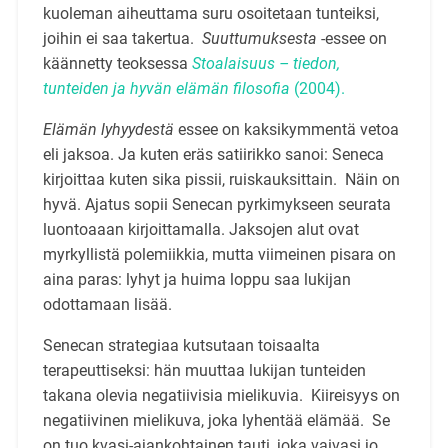
kuoleman aiheuttama suru osoitetaan tunteiksi,
joihin ei saa takertua.
Suuttumuksesta
-essee on
käännetty teoksessa
Stoalaisuus – tiedon,
tunteiden ja hyvän elämän filosofia
(2004).
Elämän lyhyydestä
essee on kaksikymmentä vetoa
eli jaksoa. Ja kuten eräs satiirikko sanoi: Seneca
kirjoittaa kuten sika pissii, ruiskauksittain. Näin on
hyvä. Ajatus sopii Senecan pyrkimykseen seurata
luontoaaan kirjoittamalla. Jaksojen alut ovat
myrkyllistä polemiikkia, mutta viimeinen pisara on
aina paras: lyhyt ja huima loppu saa lukijan
odottamaan lisää.
Senecan strategiaa kutsutaan toisaalta
terapeuttiseksi: hän muuttaa lukijan tunteiden
takana olevia negatiivisia mielikuvia. Kiireisyys on
negatiivinen mielikuva, joka lyhentää elämää. Se
on tuo kvasi-ajankohtainen tauti, joka vaivasi jo