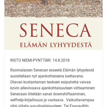
RISTO NIEMI-PYNTTÄRI 14.8.2018
Roomalaisen Senecan esseetä
Elämän lyhyydestä
suositellaan nyt ajankohtaisena luettavana.
Otavan kustantaman teoksen esipuhetta vaivaa
kovin alleviivaava ajankohtaisuuteen viittaaminen:
Senecaan liitetään sanat downshiftaaminen,
selfhelp-kirjallisuus ja vastaava. Vaikuttavampaa
olisi viitata uus-stoalaisuuteen. Tai Foucaultiin,