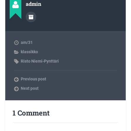
admin
am/31
klassikko
Risto Niemi-Pynttäri
Previous post
Next post
1 Comment