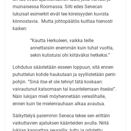
muinaisessa Roomassa. Silti edes Senecan
lukuisat esimerkit eivät tee kiireisyyden kuvista
kiinnostavia. Mutta johtopäätös kuittaa hienosti
kaiken:
”Kautta Herkuleen, vaikka teille
annettaisiin enemmän kuin tuhat vuotta,
sekin kutistuisi ohi kiitäväksi hetkeksi.”
Lohdutus säästetään esseen loppuun, sitä ennen
puhuttelun kohde haukutaan ja syyllistetään perin
pohjin. ”Sinä itse et ole tehnyt tätä koskaan:
vaivautunut katsomaan tai kuuntelemaan itseäsi”.
Näin lukijan mieli möyhennetään vereslihalle,
ennen kuin tie mielenrauhaan alkaa avautua.
Säikyttelyä paremmin Seneca tekee sen erittäin
vaikuttavien ajatuksen käänteiden avulla. Niitä
lukijan kannattaa seurailla: tuttu ja odotettu