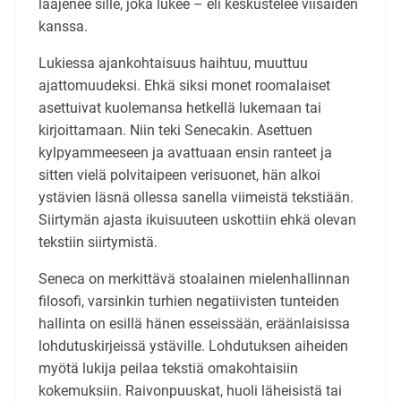
laajenee sille, joka lukee – eli keskustelee viisaiden
kanssa.
Lukiessa ajankohtaisuus haihtuu, muuttuu
ajattomuudeksi. Ehkä siksi monet roomalaiset
asettuivat kuolemansa hetkellä lukemaan tai
kirjoittamaan. Niin teki Senecakin. Asettuen
kylpyammeeseen ja avattuaan ensin ranteet ja
sitten vielä polvitaipeen verisuonet, hän alkoi
ystävien läsnä ollessa sanella viimeistä tekstiään.
Siirtymän ajasta ikuisuuteen uskottiin ehkä olevan
tekstiin siirtymistä.
Seneca on merkittävä stoalainen mielenhallinnan
filosofi, varsinkin turhien negatiivisten tunteiden
hallinta on esillä hänen esseissään, eräänlaisissa
lohdutuskirjeissä ystäville. Lohdutuksen aiheiden
myötä lukija peilaa tekstiä omakohtaisiin
kokemuksiin. Raivonpuuskat, huoli läheisistä tai