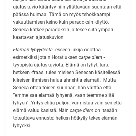
ajatuskuvio kääntyy niin yllättävään suuntaan että
päässä huimaa. Tämä on myös tehokkaampi
vakuuttamisen keino kuin paradoksin käyttö.
Seneca kätkee paradoksin ja tekee siitä ympäri
kaartavan ajatuskuvion.
Elämän lyhyydestä
-esseen lukija odottaa
esimerkiksi jotain Horatiuksen
carpe diem
-
tyyppistä ajatuskuviota. Elämä on lyhyt, tartu
hetkeen -fraasi tulee mieleen Senecan käsitellessä
kiireisen ihmisen halua ahnehtia elämää. Mutta
Seneca ottaa toisen suunnan, hän väittää että
”emme saa elämää lyhyenä, vaan teemme siitä
lyhyen”. Yritys ehtiä paljon, varmistaa vain sen että
elämä valuu käsistä. Näin
carpe diem
on itseään
toteuttava ennuste: hetken hötkyily tekee elämän
lyhyeksi.