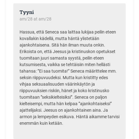
Tyyni
am/28 at am/28
Hassua, että Seneca saa laittaa lukijaa peilin eteen
kovallakin kädellä, mutta häntä ylistetään
ajankohtaisena. Sitä hän ilman muuta onkin.
Erikoista on, että Jeesus ja kristinuskon opetukset
tuomitaan juuri samasta syystä, peilin eteen
kutsumisesta, vaikka se tehtäisiin miten hellästi
tahansa: ”Ei saa tuomita!” Seneca määrittelee mm.
seksin riippuvuudeksi. Mutta kun kristitty edes
vihjaa seksuaalisuuden väärinkäytön ja
riippuvuuksien riskiin, hänet ja koko kristinusko
tuomitaan ”seksikielteisiksi”. Seneca on paljon
kielteisempi, mutta hän kelpaa ”ajankohtaiseksi”
ajattelijaksi. Jeesus on ajankohtainen aina. Ja
armon ja lempeyden esikuva. Häntä aikamme tarvisi
enemmän kuin ketään.