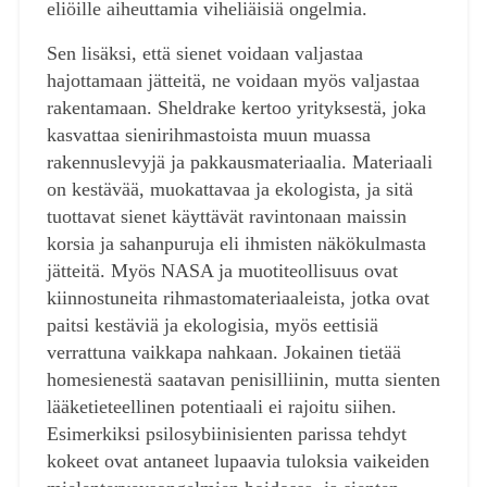
eliöille aiheuttamia viheliäisiä ongelmia.
Sen lisäksi, että sienet voidaan valjastaa
hajottamaan jätteitä, ne voidaan myös valjastaa
rakentamaan. Sheldrake kertoo yrityksestä, joka
kasvattaa sienirihmastoista muun muassa
rakennuslevyjä ja pakkausmateriaalia. Materiaali
on kestävää, muokattavaa ja ekologista, ja sitä
tuottavat sienet käyttävät ravintonaan maissin
korsia ja sahanpuruja eli ihmisten näkökulmasta
jätteitä. Myös NASA ja muotiteollisuus ovat
kiinnostuneita rihmastomateriaaleista, jotka ovat
paitsi kestäviä ja ekologisia, myös eettisiä
verrattuna vaikkapa nahkaan. Jokainen tietää
homesienestä saatavan penisilliinin, mutta sienten
lääketieteellinen potentiaali ei rajoitu siihen.
Esimerkiksi psilosybiinisienten parissa tehdyt
kokeet ovat antaneet lupaavia tuloksia vaikeiden