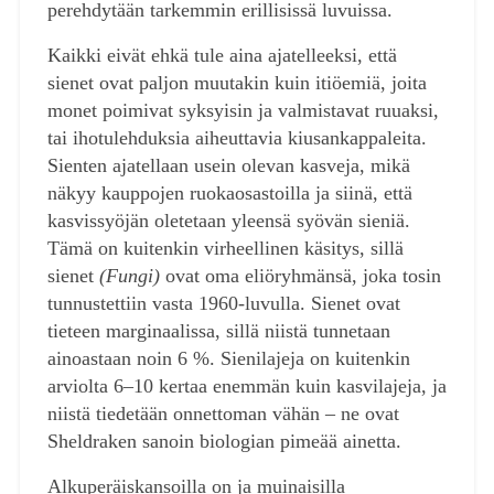
perehdytään tarkemmin erillisissä luvuissa.
Kaikki eivät ehkä tule aina ajatelleeksi, että
sienet ovat paljon muutakin kuin itiöemiä, joita
monet poimivat syksyisin ja valmistavat ruuaksi,
tai ihotulehduksia aiheuttavia kiusankappaleita.
Sienten ajatellaan usein olevan kasveja, mikä
näkyy kauppojen ruokaosastoilla ja siinä, että
kasvissyöjän oletetaan yleensä syövän sieniä.
Tämä on kuitenkin virheellinen käsitys, sillä
sienet
(Fungi)
ovat oma eliöryhmänsä, joka tosin
tunnustettiin vasta 1960-luvulla. Sienet ovat
tieteen marginaalissa, sillä niistä tunnetaan
ainoastaan noin 6 %. Sienilajeja on kuitenkin
arviolta 6–10 kertaa enemmän kuin kasvilajeja, ja
niistä tiedetään onnettoman vähän – ne ovat
Sheldraken sanoin biologian pimeää ainetta.
Alkuperäiskansoilla on ja muinaisilla