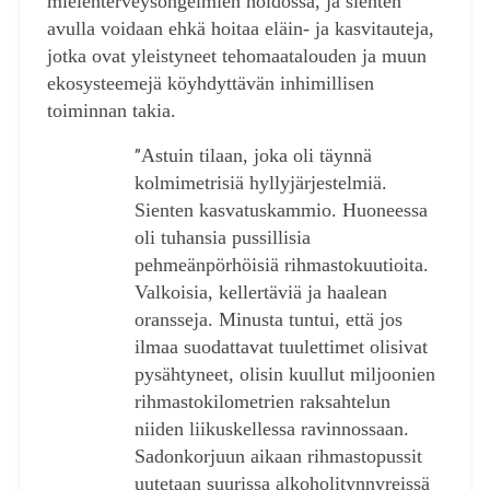
mielenterveysongelmien hoidossa, ja sienten
avulla voidaan ehkä hoitaa eläin- ja kasvitauteja,
jotka ovat yleistyneet tehomaatalouden ja muun
ekosysteemejä köyhdyttävän inhimillisen
toiminnan takia.
Astuin tilaan, joka oli täynnä
”
kolmimetrisiä hyllyjärjestelmiä.
Sienten kasvatuskammio. Huoneessa
oli tuhansia pussillisia
pehmeänpörhöisiä rihmastokuutioita.
Valkoisia, kellertäviä ja haalean
oransseja. Minusta tuntui, että jos
ilmaa suodattavat tuulettimet olisivat
pysähtyneet, olisin kuullut miljoonien
rihmastokilometrien raksahtelun
niiden liikuskellessa ravinnossaan.
Sadonkorjuun aikaan rihmastopussit
uutetaan suurissa alkoholitynnyreissä