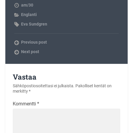
am/30
Englanti
Eva Sundgren
Previous post
Next post
Vastaa
Sähköpostiosoitettasi ei julkaista.
Pakolliset kentät on
merkitty
*
Kommentti
*