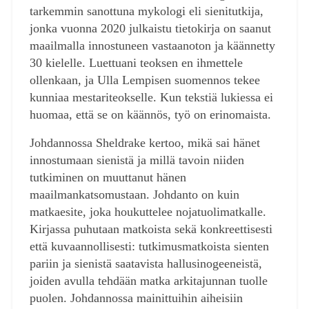
tarkemmin sanottuna mykologi eli sienitutkija,
jonka vuonna 2020 julkaistu tietokirja on saanut
maailmalla innostuneen vastaanoton ja käännetty
30 kielelle. Luettuani teoksen en ihmettele
ollenkaan, ja Ulla Lempisen suomennos tekee
kunniaa mestariteokselle. Kun tekstiä lukiessa ei
huomaa, että se on käännös, työ on erinomaista.
Johdannossa Sheldrake kertoo, mikä sai hänet
innostumaan sienistä ja millä tavoin niiden
tutkiminen on muuttanut hänen
maailmankatsomustaan. Johdanto on kuin
matkaesite, joka houkuttelee nojatuolimatkalle.
Kirjassa puhutaan matkoista sekä konkreettisesti
että kuvaannollisesti: tutkimusmatkoista sienten
pariin ja sienistä saatavista hallusinogeeneistä,
joiden avulla tehdään matka arkitajunnan tuolle
puolen. Johdannossa mainittuihin aiheisiin