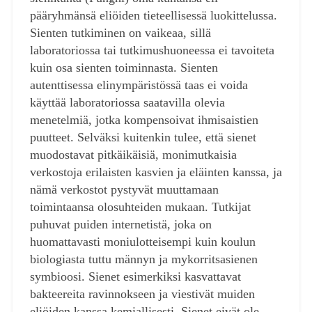
pääryhmänsä eliöiden tieteellisessä luokittelussa.
Sienten tutkiminen on vaikeaa, sillä
laboratoriossa tai tutkimushuoneessa ei tavoiteta
kuin osa sienten toiminnasta. Sienten
autenttisessa elinympäristössä taas ei voida
käyttää laboratoriossa saatavilla olevia
menetelmiä, jotka kompensoivat ihmisaistien
puutteet. Selväksi kuitenkin tulee, että sienet
muodostavat pitkäikäisiä, monimutkaisia
verkostoja erilaisten kasvien ja eläinten kanssa, ja
nämä verkostot pystyvät muuttamaan
toimintaansa olosuhteiden mukaan. Tutkijat
puhuvat puiden internetistä, joka on
huomattavasti moniulotteisempi kuin koulun
biologiasta tuttu männyn ja mykorritsasienen
symbioosi. Sienet esimerkiksi kasvattavat
bakteereita ravinnokseen ja viestivät muiden
eliöiden kanssa kemiallisesti. Sienet eivät ole