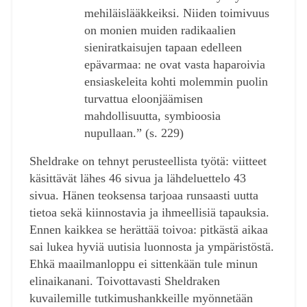
mehiläislääkkeiksi. Niiden toimivuus
on monien muiden radikaalien
sieniratkaisujen tapaan edelleen
epävarmaa: ne ovat vasta haparoivia
ensiaskeleita kohti molemmin puolin
turvattua eloonjäämisen
mahdollisuutta, symbioosia
nupullaan.” (s. 229)
Sheldrake on tehnyt perusteellista työtä: viitteet
käsittävät lähes 46 sivua ja lähdeluettelo 43
sivua. Hänen teoksensa tarjoaa runsaasti uutta
tietoa sekä kiinnostavia ja ihmeellisiä tapauksia.
Ennen kaikkea se herättää toivoa: pitkästä aikaa
sai lukea hyviä uutisia luonnosta ja ympäristöstä.
Ehkä maailmanloppu ei sittenkään tule minun
elinaikanani. Toivottavasti Sheldraken
kuvailemille tutkimushankkeille myönnetään