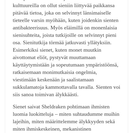
kulttuureilla on ollut sieniin liittyvää paikkansa
pitävää tietoa, joka on selvinnyt länsimaiselle
tieteelle varsin myöhään, kuten joidenkin sienten
antibakteerisuus. Myös eläimillä on monenlaisia
sienisuhteita, joista tutkijoille on selvinnyt pieni
osa. Sienitutkija törmää jatkuvasti yllätyksiin.
Esimerkiksi sienet, kuten monet muutkin
aivottomat eliöt, pystyvät muuttamaan
käyttäytymistään ja sopeutumaan ympäristöönsä,
ratkaisemaan monimutkaisia ongelmia,
viestimään keskenään ja saalistamaan
sukkulamatoja kammottavalla tavalla. Sienten voi
siis sanoa toimivan älykkäästi.
Sienet saivat Sheldraken pohtimaan ihmisten
luomia luokitteluja – miten suhtaudumme muihin
lajeihin, miten määrittelemme älykkyyden sekä
miten ihmiskeskeinen, mekanistinen