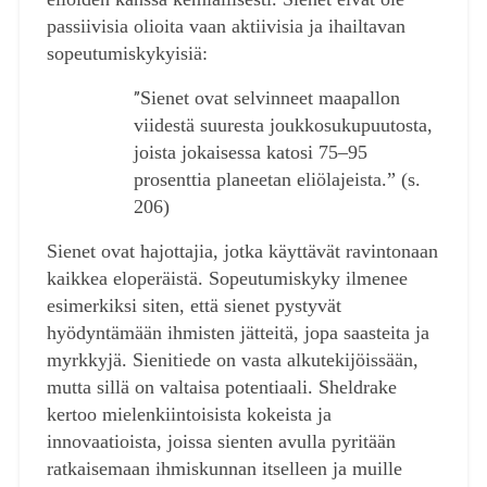
passiivisia olioita vaan aktiivisia ja ihailtavan
sopeutumiskykyisiä:
Sienet ovat selvinneet maapallon
”
viidestä suuresta joukkosukupuutosta,
joista jokaisessa katosi 75–95
prosenttia planeetan eliölajeista.” (s.
206)
Sienet ovat hajottajia, jotka käyttävät ravintonaan
kaikkea eloperäistä. Sopeutumiskyky ilmenee
esimerkiksi siten, että sienet pystyvät
hyödyntämään ihmisten jätteitä, jopa saasteita ja
myrkkyjä. Sienitiede on vasta alkutekijöissään,
mutta sillä on valtaisa potentiaali. Sheldrake
kertoo mielenkiintoisista kokeista ja
innovaatioista, joissa sienten avulla pyritään
ratkaisemaan ihmiskunnan itselleen ja muille