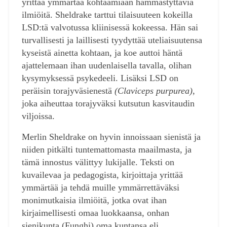
yrittää ymmärtää kohtaamiaan hämmästyttäviä
ilmiöitä. Sheldrake tarttui tilaisuuteen kokeilla
LSD:tä valvotussa kliinisessä kokeessa. Hän sai
turvallisesti ja laillisesti tyydyttää uteliaisuutensa
kyseistä ainetta kohtaan, ja koe auttoi häntä
ajattelemaan ihan uudenlaisella tavalla, olihan
kysymyksessä psykedeeli. Lisäksi LSD on
peräisin torajyväsienestä
(Claviceps purpurea)
,
joka aiheuttaa torajyväksi kutsutun kasvitaudin
viljoissa.
Merlin Sheldrake on hyvin innoissaan sienistä ja
niiden pitkälti tuntemattomasta maailmasta, ja
tämä innostus välittyy lukijalle. Teksti on
kuvailevaa ja pedagogista, kirjoittaja yrittää
ymmärtää ja tehdä muille ymmärrettäväksi
monimutkaisia ilmiöitä, jotka ovat ihan
kirjaimellisesti omaa luokkaansa, onhan
sienikunta (Funghi) oma kuntansa eli