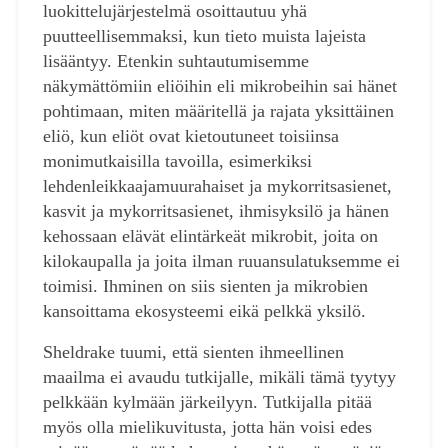
luokittelujärjestelmä osoittautuu yhä
puutteellisemmaksi, kun tieto muista lajeista
lisääntyy. Etenkin suhtautumisemme
näkymättömiin eliöihin eli mikrobeihin sai hänet
pohtimaan, miten määritellä ja rajata yksittäinen
eliö, kun eliöt ovat kietoutuneet toisiinsa
monimutkaisilla tavoilla, esimerkiksi
lehdenleikkaajamuurahaiset ja mykorritsasienet,
kasvit ja mykorritsasienet, ihmisyksilö ja hänen
kehossaan elävät elintärkeät mikrobit, joita on
kilokaupalla ja joita ilman ruuansulatuksemme ei
toimisi. Ihminen on siis sienten ja mikrobien
kansoittama ekosysteemi eikä pelkkä yksilö.
Sheldrake tuumi, että sienten ihmeellinen
maailma ei avaudu tutkijalle, mikäli tämä tyytyy
pelkkään kylmään järkeilyyn. Tutkijalla pitää
myös olla mielikuvitusta, jotta hän voisi edes