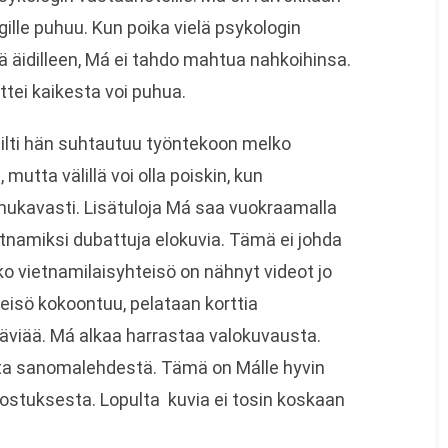
gille puhuu. Kun poika vielä psykologin
tä äidilleen, Má ei tahdo mahtua nahkoihinsa.
tei kaikesta voi puhua.
Silti hän suhtautuu työntekoon melko
utta välillä voi olla poiskin, kun
ukavasti. Lisätuloja Má saa vuokraamalla
vietnamiksi dubattuja elokuvia. Tämä ei johda
ko vietnamilaisyhteisö on nähnyt videot jo
eisö kokoontuu, pelataan korttia
äviää. Má alkaa harrastaa valokuvausta.
esta sanomalehdestä. Tämä on Málle hyvin
vostuksesta. Lopulta kuvia ei tosin koskaan