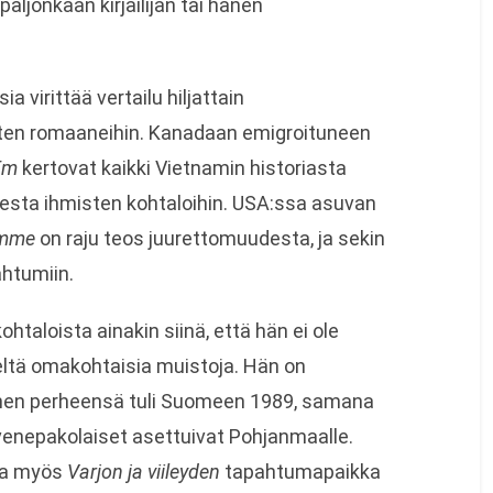
paljonkaan kirjailijan tai hänen
a virittää vertailu hiljattain
ten romaaneihin. Kanadaan emigroituneen
Em
kertovat kaikki Vietnamin historiasta
sta ihmisten kohtaloihin. USA:ssa asuvan
omme
on raju teos juurettomuudesta, ja sekin
ahtumiin.
htaloista ainakin siinä, että hän ei ole
ieltä omakohtaisia muistoja. Hän on
änen perheensä tuli Suomeen 1989, samana
et venepakolaiset asettuivat Pohjanmaalle.
ota myös
Varjon ja viileyden
tapahtumapaikka