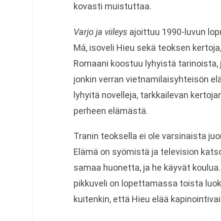
kovasti muistuttaa.
Varjo ja viileys
ajoittuu 1990-luvun lop
Má, isoveli Hieu sekä teoksen kertoja,
Romaani koostuu lyhyistä tarinoista,
jonkin verran vietnamilaisyhteisön e
lyhyitä novelleja, tarkkailevan kertoj
perheen elämästä.
Tranin teoksella ei ole varsinaista juo
Elämä on syömistä ja television katso
samaa huonetta, ja he käyvät koulua.
pikkuveli on lopettamassa toista luokk
kuitenkin, että Hieu elää kapinointivai