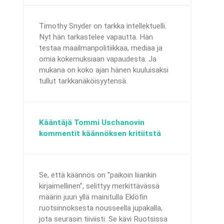
Timothy Snyder on tarkka intellektuelli.
Nyt hän tarkastelee vapautta. Hän
testaa maailmanpolitiikkaa, mediaa ja
omia kokemuksiaan vapaudesta. Ja
mukana on koko ajan hänen kuuluisaksi
tullut tarkkanäköisyytensä.
Kääntäjä Tommi Uschanovin
kommentit käännöksen kritiitstä
Se, että käännös on ”paikoin liiankin
kirjaimellinen”, selittyy merkittävässä
määrin juuri yllä mainitulla Eklöfin
ruotsinnoksesta nousseella jupakalla,
jota seurasin tiiviisti. Se kävi Ruotsissa