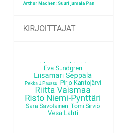
Arthur Machen: Suuri jumala Pan
KIRJOITTAJAT
.
.
.
.
.
.
.
.
.
.
.
.
.
.
.
.
.
.
.
.
.
.
.
.
.
.
.
.
.
.
.
.
.
.
.
.
Eva Sundgren
Liisamari Seppälä
Pirjo Kantojärvi
Pekka.J.Paussu
Riitta Vaismaa
Risto Niemi-Pynttäri
Sara Savolainen
Tomi Sirviö
Vesa Lahti