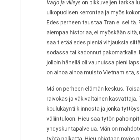
Varjo ja viileys
on pikkuveljen tarkkailu
ulkopuolisen kerrontaa ja myös kok
Edes perheen taustaa Tran ei selitä. 
aiempaa historiaa, ei myöskään sitä,
saa tietää edes pieniä vihjauksia sii
sodassa tai kadonnut pakomatkalla. 
jolloin hänellä oli vaunuissa pieni laps
on ainoa ainoa muisto Vietnamista, se
Má on perheen elämän keskus. Toisaal
raivokas ja väkivaltainen kasvattaja.
koulukäynti kiinnosta ja jonka tyttöys
väliintuloon. Hieu saa tytön pahoinpi
yhdyskuntapalvelua. Mán on mahdoto
työtä palkatta. Hieu ohjataan myös p