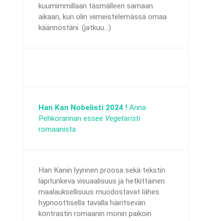
kuumimmillaan täsmälleen samaan
aikaan, kun olin viimeistelemässä omaa
käännöstäni. (jatkuu...)
Han Kan Nobelisti 2024 !
Anna
Pehkorannan essee
Vegetaristi
romaanista
Han Kanin lyyrinen proosa sekä tekstin
läpitunkeva visuaalisuus ja hetkittäinen
maalauksellisuus muodostavat lähes
hypnoottisella tavalla häiritsevän
kontrastin romaanin monin paikoin