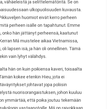
a, vähäeleistä ja selittelemätöntä. Se on
onaisuudessaan ulkopuolisuuden kuvausta.
Pikkuveljen huomiot eivät kerro perheen
 mitä perheen isälle on tapahtunut. Emme
tä, onko hän jättänyt perheensä, kaatunut
Kerran Má muistelee aikaa Vietnamissa,
i, oli lapsen isä, ja hän oli onnellinen. Tämä
kin vain lyhyt välähdys.
ta hän on kuin poikiensa kaveri, toisaalta
 Tämän kokee etenkin Hieu, jota ei
täväyritykset johtavat jopa poliisin
telystä nuorisorangaistuksen, johon kuuluu
n ymmärtää, että poika joutuu tekemään
sykologin vastaanotoille. Má on raivokkaan