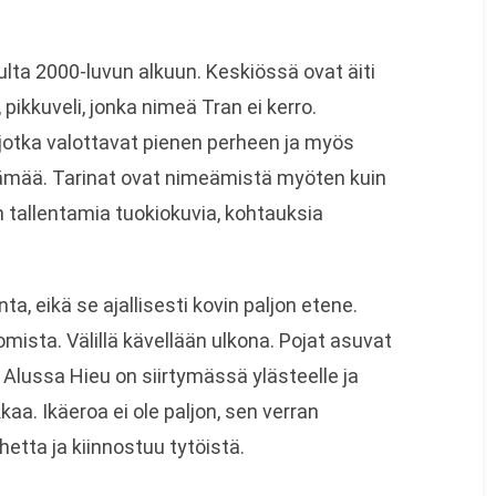
ulta 2000-luvun alkuun. Keskiössä ovat äiti
 pikkuveli, jonka nimeä Tran ei kerro.
 jotka valottavat pienen perheen ja myös
lämää. Tarinat ovat nimeämistä myöten kuin
an tallentamia tuokiokuvia, kohtauksia
nta, eikä se ajallisesti kovin paljon etene.
mista. Välillä kävellään ulkona. Pojat asuvat
 Alussa Hieu on siirtymässä ylästeelle ja
aa. Ikäeroa ei ole paljon, sen verran
hetta ja kiinnostuu tytöistä.