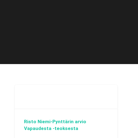
Risto Niemi-Pynttärin arvio
Vapaudesta -teoksesta