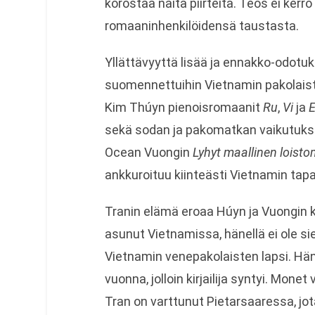
korostaa näitä piirteitä. Teos ei kerro 
romaaninhenkilöidensä taustasta.
Yllättävyyttä lisää ja ennakko-odotuksi
suomennettuihin Vietnamin pakolais
Kim Thúyn pienoisromaanit
Ru
,
Vi
ja
sekä sodan ja pakomatkan vaikutukse
Ocean Vuongin
Lyhyt maallinen loist
ankkuroituu kiinteästi Vietnamin tap
Tranin elämä eroaa Húyn ja Vuongin ko
asunut Vietnamissa, hänellä ei ole s
Vietnamin venepakolaisten lapsi. H
vuonna, jolloin kirjailija syntyi. Mon
Tran on varttunut Pietarsaaressa, j