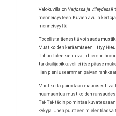
Valokuvilla on
Varjossa ja viileydessä
t
menneisyyteen. Kuvien avulla kertoj
menneisyyttä.
Todellista tienestiä voi saada musti
Mustikoiden keräämiseen liittyy Hieu
Tähän tulee kiehtova ja hieman humo
tarkkailijapikkuveli ei itse pääse m
liian pieni useamman päivän rankkaa
Mustikoita poimitaan maanisesti valta
huumaantuu mustikoiden runsaudesta 
Tei-Tei-tädin poimintaa kuvatessaa
kykyjä. Unen puutteen mielentilassa 