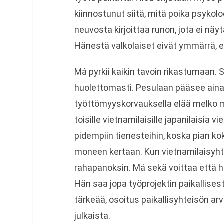
kiinnostunut siitä, mitä poika psykolo
neuvosta kirjoittaa runon, jota ei näy
Hänestä valkolaiset eivät ymmärrä, et
Má pyrkii kaikin tavoin rikastumaan. 
huolettomasti. Pesulaan pääsee aina, m
työttömyyskorvauksella elää melko m
toisille vietnamilaisille japanilaisia 
pidempiin tienesteihin, koska pian ko
moneen kertaan. Kun vietnamilaisyht
rahapanoksin. Má sekä voittaa että h
Hän saa jopa työprojektin paikallis
tärkeää, osoitus paikallisyhteisön ar
julkaista.