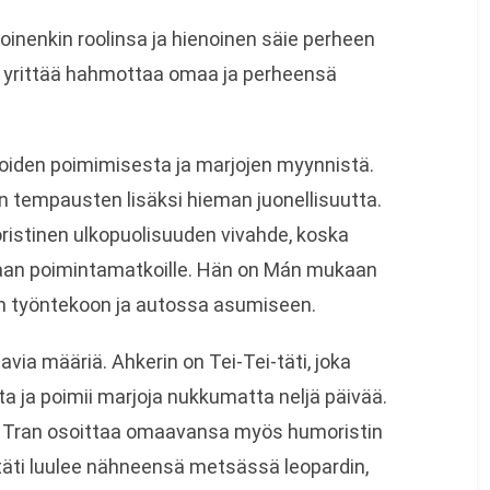
oinenkin roolinsa ja hienoinen säie perheen
a yrittää hahmottaa omaa ja perheensä
koiden poimimisesta ja marjojen myynnistä.
n tempausten lisäksi hieman juonellisuutta.
ristinen ulkopuolisuuden vivahde, koska
ukaan poimintamatkoille. Hän on Mán mukaan
n työntekoon ja autossa asumiseen.
via määriä. Ahkerin on Tei-Tei-täti, joka
ja poimii marjoja nukkumatta neljä päivää.
n Tran osoittaa omaavansa myös humoristin
täti luulee nähneensä metsässä leopardin,