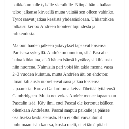
paikkakunnalle tylsälle vierailulle. Niinpä hän tahallaan
teloo jalkansa kirveellä mutta väittää sen olleen vahinko.
Tytöt saavat jatkaa kesäistä yhdessäoloaan. Uhkarohkea
ratkaisu kertoo Andréen luonteenlujuudesta ja
rohkeudesta.
Maloun häiden jälkeen ystävykset tapaavat toisensa
Pariisissa syksyllä. Andrée on onneton, sillä Pascal ei
halua kihlautua, eikä hänen isänsä hyväksyisi kihlausta
niin nuorena. Naimisiin pari voisi iän takia mennä vasta
2‒3 vuoden kuluttua, mutta Andréen äiti on ehdoton;
ilman kihlausta nuoret eivät saisi jatkaa toistensa
tapaamista. Rouva Gallard on aikeissa lähettää tyttärensä
Cambridgeen. Mutta neuvokas Andrée menee tapaamaan
Pascalin isää. Käy ilmi, ettei Pascal ole kertonut isälleen
ollenkaan Andréesta. Pascal saapuu paikalle ja pääsee
osalliseksi keskustelusta. Hän ei ollut vaivautunut
puhumaan isän kanssa, koska oletti, ettei tämä pitäisi