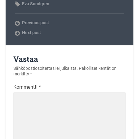
Eva Sundgren
Previous post
Next post
Vastaa
Sähköpostiosoitettasi ei julkaista.
Pakolliset kentät on
merkitty
*
Kommentti
*