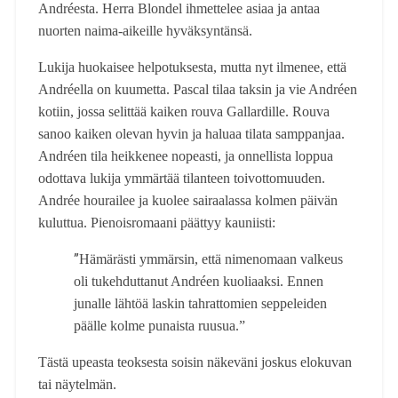
Andréesta. Herra Blondel ihmettelee asiaa ja antaa
nuorten naima-aikeille hyväksyntänsä.
Lukija huokaisee helpotuksesta, mutta nyt ilmenee, että
Andréella on kuumetta. Pascal tilaa taksin ja vie Andréen
kotiin, jossa selittää kaiken rouva Gallardille. Rouva
sanoo kaiken olevan hyvin ja haluaa tilata samppanjaa.
Andréen tila heikkenee nopeasti, ja onnellista loppua
odottava lukija ymmärtää tilanteen toivottomuuden.
Andrée hourailee ja kuolee sairaalassa kolmen päivän
kuluttua. Pienoisromaani päättyy kauniisti:
”
Hämärästi ymmärsin, että nimenomaan valkeus
oli tukehduttanut Andréen kuoliaaksi. Ennen
junalle lähtöä laskin tahrattomien seppeleiden
päälle kolme punaista ruusua.”
Tästä upeasta teoksesta soisin näkeväni joskus elokuvan
tai näytelmän.