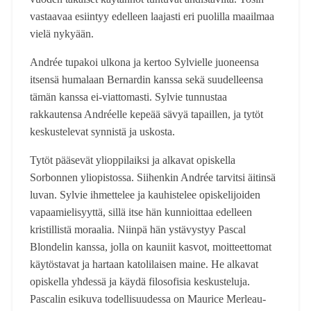
vastaavaa esiintyy edelleen laajasti eri puolilla maailmaa
vielä nykyään.
Andrée tupakoi ulkona ja kertoo Sylvielle juoneensa
itsensä humalaan Bernardin kanssa sekä suudelleensa
tämän kanssa ei-viattomasti. Sylvie tunnustaa
rakkautensa Andréelle kepeää sävyä tapaillen, ja tytöt
keskustelevat synnistä ja uskosta.
Tytöt pääsevät ylioppilaiksi ja alkavat opiskella
Sorbonnen yliopistossa. Siihenkin Andrée tarvitsi äitinsä
luvan. Sylvie ihmettelee ja kauhistelee opiskelijoiden
vapaamielisyyttä, sillä itse hän kunnioittaa edelleen
kristillistä moraalia. Niinpä hän ystävystyy Pascal
Blondelin kanssa, jolla on kauniit kasvot, moitteettomat
käytöstavat ja hartaan katolilaisen maine. He alkavat
opiskella yhdessä ja käydä filosofisia keskusteluja.
Pascalin esikuva todellisuudessa on Maurice Merleau-