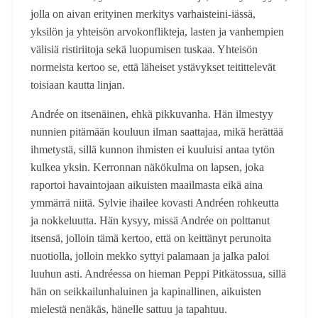
jolla on aivan erityinen merkitys varhaisteini-iässä,
yksilön ja yhteisön arvokonflikteja, lasten ja vanhempien
välisiä ristiriitoja sekä luopumisen tuskaa. Yhteisön
normeista kertoo se, että läheiset ystävykset teitittelevät
toisiaan kautta linjan.
Andrée on itsenäinen, ehkä pikkuvanha. Hän ilmestyy
nunnien pitämään kouluun ilman saattajaa, mikä herättää
ihmetystä, sillä kunnon ihmisten ei kuuluisi antaa tytön
kulkea yksin. Kerronnan näkökulma on lapsen, joka
raportoi havaintojaan aikuisten maailmasta eikä aina
ymmärrä niitä. Sylvie ihailee kovasti Andréen rohkeutta
ja nokkeluutta. Hän kysyy, missä Andrée on polttanut
itsensä, jolloin tämä kertoo, että on keittänyt perunoita
nuotiolla, jolloin mekko syttyi palamaan ja jalka paloi
luuhun asti. Andréessa on hieman Peppi Pitkätossua, sillä
hän on seikkailunhaluinen ja kapinallinen, aikuisten
mielestä nenäkäs, hänelle sattuu ja tapahtuu.