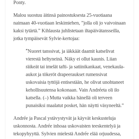
Ponty.
Malou suostuu äitinsä painostuksesta 25-vuotiaana
naimaan 40-vuotiaan leskimiehen, ”jolla oli jo vaivoinaan
kaksi tytärtä.” Kihlausta juhlistetaan iltapäivätansseilla,
jotka tympäisevät Sylvie-kertojaa:
”
Nuoret tanssivat, ja iäkkäät daamit katselivat
vierestä heltyneinä. Näky ei ollut kaunis. Liian
räikeät tai imelät tafti- ja satiinikankaat, venekaula-
aukot ja tökeröt drapeeraukset rumensivat
uskovaisia tyttöjä entisestään, he olivat unohtaneet
kehollisuutensa kokonaan. Vain Andréeta oli ilo
katsella. (–) Mutta vaikka hänellä oli terveen
punaisiksi maalatut posket, hän näytti väsyneeltä.”
Andrée ja Pascal ystävystyvät ja käyvät keskusteluja
uskonnosta. Andrée inhoaa uskovaisten teeskentelyä ja
tekopyhyyttä. Sylvien mielestä Andrée elää orjuudessa,