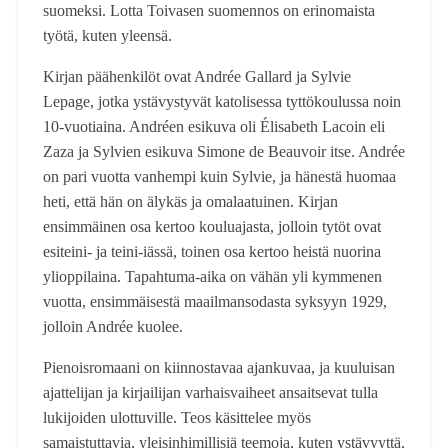
suomeksi. Lotta Toivasen suomennos on erinomaista
työtä, kuten yleensä.
Kirjan päähenkilöt ovat Andrée Gallard ja Sylvie
Lepage, jotka ystävystyvät katolisessa tyttökoulussa noin
10-vuotiaina. Andréen esikuva oli Élisabeth Lacoin eli
Zaza ja Sylvien esikuva Simone de Beauvoir itse. Andrée
on pari vuotta vanhempi kuin Sylvie, ja hänestä huomaa
heti, että hän on älykäs ja omalaatuinen. Kirjan
ensimmäinen osa kertoo kouluajasta, jolloin tytöt ovat
esiteini- ja teini-iässä, toinen osa kertoo heistä nuorina
ylioppilaina. Tapahtuma-aika on vähän yli kymmenen
vuotta, ensimmäisestä maailmansodasta syksyyn 1929,
jolloin Andrée kuolee.
Pienoisromaani on kiinnostavaa ajankuvaa, ja kuuluisan
ajattelijan ja kirjailijan varhaisvaiheet ansaitsevat tulla
lukijoiden ulottuville. Teos käsittelee myös
samaistuttavia, yleisinhimillisiä teemoja, kuten ystävyyttä,