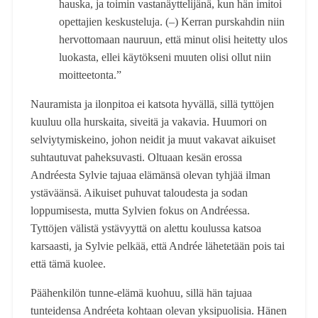
hauska, ja toimin vastanäyttelijänä, kun hän imitoi
opettajien keskusteluja. (–) Kerran purskahdin niin
hervottomaan nauruun, että minut olisi heitetty ulos
luokasta, ellei käytökseni muuten olisi ollut niin
moitteetonta.”
Nauramista ja ilonpitoa ei katsota hyvällä, sillä tyttöjen
kuuluu olla hurskaita, siveitä ja vakavia. Huumori on
selviytymiskeino, johon neidit ja muut vakavat aikuiset
suhtautuvat paheksuvasti. Oltuaan kesän erossa
Andréesta Sylvie tajuaa elämänsä olevan tyhjää ilman
ystäväänsä. Aikuiset puhuvat taloudesta ja sodan
loppumisesta, mutta Sylvien fokus on Andréessa.
Tyttöjen välistä ystävyyttä on alettu koulussa katsoa
karsaasti, ja Sylvie pelkää, että Andrée lähetetään pois tai
että tämä kuolee.
Päähenkilön tunne-elämä kuohuu, sillä hän tajuaa
tunteidensa Andréeta kohtaan olevan yksipuolisia. Hänen