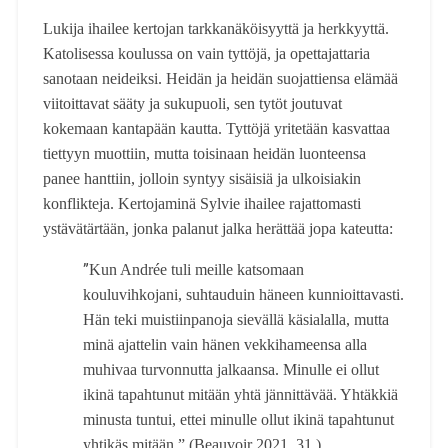
Lukija ihailee kertojan tarkkanäköisyyttä ja herkkyyttä.
Katolisessa koulussa on vain tyttöjä, ja opettajattaria
sanotaan neideiksi. Heidän ja heidän suojattiensa elämää
viitoittavat sääty ja sukupuoli, sen tytöt joutuvat
kokemaan kantapään kautta. Tyttöjä yritetään kasvattaa
tiettyyn muottiin, mutta toisinaan heidän luonteensa
panee hanttiin, jolloin syntyy sisäisiä ja ulkoisiakin
konflikteja. Kertojaminä Sylvie ihailee rajattomasti
ystävätärtään, jonka palanut jalka herättää jopa kateutta:
”
Kun Andrée tuli meille katsomaan
kouluvihkojani, suhtauduin häneen kunnioittavasti.
Hän teki muistiinpanoja sievällä käsialalla, mutta
minä ajattelin vain hänen vekkihameensa alla
muhivaa turvonnutta jalkaansa. Minulle ei ollut
ikinä tapahtunut mitään yhtä jännittävää. Yhtäkkiä
minusta tuntui, ettei minulle ollut ikinä tapahtunut
yhtikäs mitään.” (Beauvoir 2021, 31.)