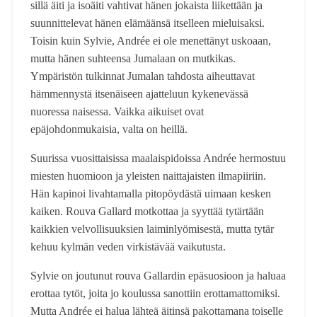
sillä äiti ja isoäiti vahtivat hänen jokaista liikettään ja
suunnittelevat hänen elämäänsä itselleen mieluisaksi.
Toisin kuin Sylvie, Andrée ei ole menettänyt uskoaan,
mutta hänen suhteensa Jumalaan on mutkikas.
Ympäristön tulkinnat Jumalan tahdosta aiheuttavat
hämmennystä itsenäiseen ajatteluun kykenevässä
nuoressa naisessa. Vaikka aikuiset ovat
epäjohdonmukaisia, valta on heillä.
Suurissa vuosittaisissa maalaispidoissa Andrée hermostuu
miesten huomioon ja yleisten naittajaisten ilmapiiriin.
Hän kapinoi livahtamalla pitopöydästä uimaan kesken
kaiken. Rouva Gallard motkottaa ja syyttää tytärtään
kaikkien velvollisuuksien laiminlyömisestä, mutta tytär
kehuu kylmän veden virkistävää vaikutusta.
Sylvie on joutunut rouva Gallardin epäsuosioon ja haluaa
erottaa tytöt, joita jo koulussa sanottiin erottamattomiksi.
Mutta Andrée ei halua lähteä äitinsä pakottamana toiselle