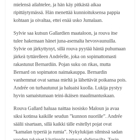
mielensä ailahtelee, ja hän käy pitkästä aikaa
ripittäytymässä. Hän menettää kunnioituksensa pappia
kohtaan ja oivaltaa, ettei enää usko Jumalaan.
Sylvie saa kutsun Gallardien maataloon, ja rouva itse
tulee hakemaan hänet juna-asemalta hevosvaunuilla.
Sylvie on järkyttynyt, sillä rouva pyytää häntä puhumaan
järkeä tyttärelleen Andréelle, joka on sopimattomasti
rakastunut Bernardiin. Pojan suku on rikas, mutta
Bernard on sopimaton naimakauppa. Bernardin
vanhemmat ovat samaa mieltä ja lähettävät poikansa pois.
Andrée on turhautunut ja haluaisi kuolla. Lukija pystyy
hyvin samaistumaan teini-ikäisen maailmantuskaan.
Rouva Gallard haluaa naittaa isosisko Maloun ja avaa
siksi kotinsa kaikille seudun ”kunnon nuorille”. Andrée
säälii sisartaan, sillä kaikki tälle esitellyt pojat ovat
”kamalan typeriä ja rumia”. Nykylukijan silmissä sadan
vuoden takaiset käytännöt tuntuvat ahdistavilta. Tosin