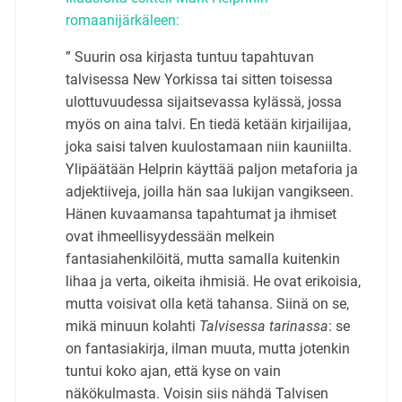
romaanijärkäleen:
” Suurin osa kirjasta tuntuu tapahtuvan
talvisessa New Yorkissa tai sitten toisessa
ulottuvuudessa sijaitsevassa kylässä, jossa
myös on aina talvi. En tiedä ketään kirjailijaa,
joka saisi talven kuulostamaan niin kauniilta.
Ylipäätään Helprin käyttää paljon metaforia ja
adjektiiveja, joilla hän saa lukijan vangikseen.
Hänen kuvaamansa tapahtumat ja ihmiset
ovat ihmeellisyydessään melkein
fantasiahenkilöitä, mutta samalla kuitenkin
lihaa ja verta, oikeita ihmisiä. He ovat erikoisia,
mutta voisivat olla ketä tahansa. Siinä on se,
mikä minuun kolahti
Talvisessa tarinassa
: se
on fantasiakirja, ilman muuta, mutta jotenkin
tuntui koko ajan, että kyse on vain
näkökulmasta. Voisin siis nähdä Talvisen