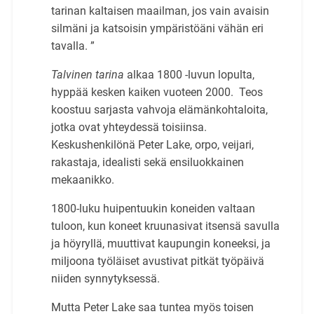
tarinan kaltaisen maailman, jos vain avaisin
silmäni ja katsoisin ympäristöäni vähän eri
tavalla. ”
Talvinen tarina
alkaa 1800 -luvun lopulta,
hyppää kesken kaiken vuoteen 2000. Teos
koostuu sarjasta vahvoja elämänkohtaloita,
jotka ovat yhteydessä toisiinsa.
Keskushenkilönä Peter Lake, orpo, veijari,
rakastaja, idealisti sekä ensiluokkainen
mekaanikko.
1800-luku huipentuukin koneiden valtaan
tuloon, kun koneet kruunasivat itsensä savulla
ja höyryllä, muuttivat kaupungin koneeksi, ja
miljoona työläiset avustivat pitkät työpäivä
niiden synnytyksessä.
Mutta Peter Lake saa tuntea myös toisen