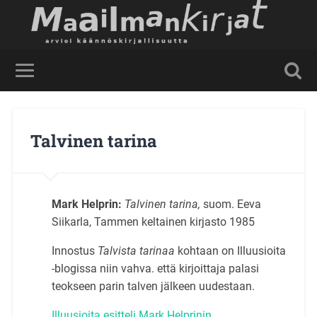
Talvinen tarina
Mark Helprin:
Talvinen tarina,
suom. Eeva
Siikarla, Tammen keltainen kirjasto 1985
Innostus
Talvista tarinaa
kohtaan on Illuusioita
-blogissa niin vahva. että kirjoittaja palasi
teokseen parin talven jälkeen uudestaan.
Illuusioita esitteli Mark Helprinin