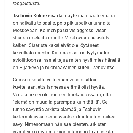
rangaistusta
.
Tsehovin Kolme sisarta
-näytelmän pääteemana
on haikailu toisaalle, pois pikkupaikkakunnalta
Moskovaan. Kolmen passiivis-aggressiivisen
sisaren mielestä muutto Moskovaan pelastaisi
kaiken. Sisarista kaksi eivät ole löytäneet
kelvollista miestä. Kolmas sisar on tyytymätön
avioliittoonsa; hän ei tajua miten hyvä mies hänellä
on – järkevä ja huomaavainen kuten Tsehov itse.
Groskop käsittelee teemaa venäläisittäin:
kuvitellaan, että lännessä elämä olisi hyvää.
Venäläinen ei ole ironinen huokaistessaan, että
”elämä on muualla parempaa kuin täällä”. Se
tunne sävyttää arkista elämää ja Tsehovin
kertomuksissa olemassaoloon kuuluu tuo haikea
sävy. Nimenomaan hän saa pienten, arkisten
vivahteiden myötä lukijan pitämään tavallisesta