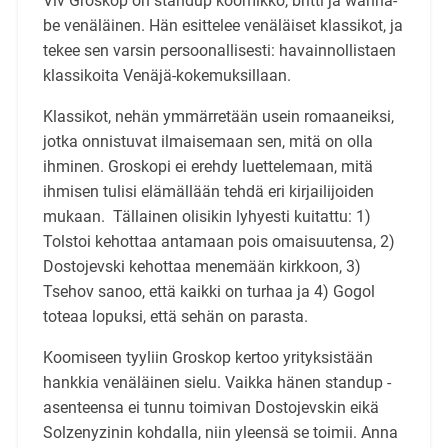
Viv Groskop on standup koomikko, britti ja wanna-
be venäläinen. Hän esittelee venäläiset klassikot, ja
tekee sen varsin persoonallisesti: havainnollistaen
klassikoita Venäjä-kokemuksillaan.
Klassikot, nehän ymmärretään usein romaaneiksi,
jotka onnistuvat ilmaisemaan sen, mitä on olla
ihminen. Groskopi ei erehdy luettelemaan, mitä
ihmisen tulisi elämällään tehdä eri kirjailijoiden
mukaan. Tällainen olisikin lyhyesti kuitattu: 1)
Tolstoi kehottaa antamaan pois omaisuutensa, 2)
Dostojevski kehottaa menemään kirkkoon, 3)
Tsehov sanoo, että kaikki on turhaa ja 4) Gogol
toteaa lopuksi, että sehän on parasta.
Koomiseen tyyliin Groskop kertoo yrityksistään
hankkia venäläinen sielu. Vaikka hänen standup -
asenteensa ei tunnu toimivan Dostojevskin eikä
Solzenyzinin kohdalla, niin yleensä se toimii. Anna