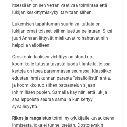
itsessään on sen verran vaativaa toimintaa että
lukijan keskittymiskyky tarvitaan siihen.
Lukemisen tapahtuman suurin vaikuttaja on
lukijan omat toiveet, siihen luettua peilataan. Siksi
juuri Annaan liittyvät mielikuvat roihahtavat niin
helpolla valloilleen.
Groskopin teoksen viehätys on stand up-
koomikolle tutusta tavasta luoda tilanteita, joissa
kertoja on itseä paremmassa seurassa. Klassikko
edustaa ihmiskunnan parasta ”sisällöllistä” antia,
ja koomikko tuo siihen patsastelun sijaan
inhimillisen puolen. Samalla käy niin, että lukija
saa leppoista seuraa samalla kun kertyy
syvällisyyttä.
Rikos ja rangaistus
toimii nykylukijalle kuvauksena
ihmisestä, joka ei tunne itseään. Dostojevskin