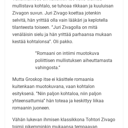
mullistava kohtalo, se tuhoaa rikkaan ja kuuluisan
Zivagon suvun. Juri Zivago koettaa jotenkin
selvitä, hän yrittää olla vain lääkäri ja keplotella
tilanteesta toiseen. ”Juri Zivagolla on mitä
venäläisin sielu ja hän yrittää parhaansa mukaan
kestää kohtalonsa”. Oli pakko.
”Romaani on intiimi muotokuva
poliittisen mullistuksen aiheuttamasta
vahingosta.”
Mutta Groskop itse ei käsittele romaania
kuitenkaan muotokuvana, vaan kohtalon
esityksenä. ”Niin paljon kohtaloa, niin paljon
yhteensattumia” hän toteaa ja keskittyy liikaa
romaanin juoneen.
Vähän lukevan ihmisen klassikkona Tohtori Zivago
toimii pikemminkin mukaansa tempaavan