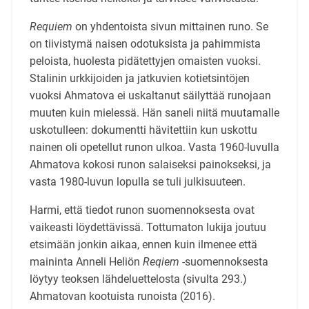
Requiem
on yhdentoista sivun mittainen runo. Se
on tiivistymä naisen odotuksista ja pahimmista
peloista, huolesta pidätettyjen omaisten vuoksi.
Stalinin urkkijoiden ja jatkuvien kotietsintöjen
vuoksi Ahmatova ei uskaltanut säilyttää runojaan
muuten kuin mielessä. Hän saneli niitä muutamalle
uskotulleen: dokumentti hävitettiin kun uskottu
nainen oli opetellut runon ulkoa. Vasta 1960-luvulla
Ahmatova kokosi runon salaiseksi painokseksi, ja
vasta 1980-luvun lopulla se tuli julkisuuteen.
Harmi, että tiedot runon suomennoksesta ovat
vaikeasti löydettävissä. Tottumaton lukija joutuu
etsimään jonkin aikaa, ennen kuin ilmenee että
maininta Anneli Heliön
Reqiem
-suomennoksesta
löytyy teoksen lähdeluettelosta (sivulta 293.)
Ahmatovan kootuista runoista (2016).