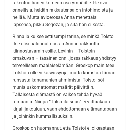
rakentuu hänen komeutensa ympärille. He ovat
onnellisia, heidän rakkautensa on intohimoista ja
hellää. Mutta avioerossa Anna menettäisi
lapsensa, pikku Serjozan, ja sitä hän ei kestä.
Rinnalla kulkee eettisempi tarina, se minkä Tolstoi
itse olisi halunnut nostaa Annan rakkautta
kiinnostavamin esille. Levinin – Tolstoin
omakuvan – tasainen onni, jossa rakkaus yhdistyy
terveelliseen maalaiselämään. Groskop mainitsee
Tolstoin olleen kasvissyöjä, mutta korostaa tämän
runsasta kanamunien ahmimista. Tolstoi söi
munia uskomattomat määrät päivittäin.
Tällaisesta elämästä on vaikea tehdä hyvää
romaania. Niinpä ”Tolstoilaisuus” ei viittaakaan
kirjailijakouluun, vaan ehdottomaan elämäntapaan
ja joihinkin kummallisuuksiin.
Groskop on huomannut, että Tolstoi ei oikeastaan