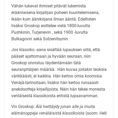
Vähän lukevat ihmiset pitävät lukemista
eräänlaisena kirjailijan puheen kuuntelemisena,
ikään kuin äänikirjana ilman ääntä. Edellisten
lisäksi Groskop esittelee vielä 1800-luvulta
Pushkinin, Turjenevin , sekä 1900 -luvulta
Bulkagovin sekä Solzenitsynin.
Jos klassiko -sana sisältää lupauksen siitä, että
pääset ajattomaan ja hyvään seuraan, niin
Groskop onnistuu täydentämään tätä
seuranpitäijien määrää. Hän kuvaa joitakin teoksia
värikkäästi, ei kaikkia. Hän kertoo omia koomisia
Venäjä-tarinoitaan, lisäksi hän kertoo runsaasti
anekdootteja kirjailijoista. Näin hän tekee monesta
venläisestä klassikoista entistä lupaavamman.
Viv Groskop:
Älä heittäydy junan alle ja muita
elämänoppeja venäläisistä klassikoista
(suom. Heli