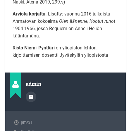
Naski, Atena 2019, 299.s)
Arviota korjattu.
Lisätty: vuonna 2016 julkaistu
Ahmatovan kokoelma
Olen äänenne, Kootut runot
1904-1966, jossa Requiem on Anneli Heliön
kääntämänä.
Risto Niemi-Pynttäri
on yliopiston lehtori,
kirjoittamisen dosentti Jyväskylän yliopistosta
admin
pm/31