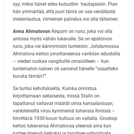
syy, miksi hänet edes kutsuttiin hautajaisiin. Pian
hän ymmärtää, että juuri tämä on osa venäläistä
mielenlaatua, viimeinen palvelus voi olla tällainen.
Anna Ahmatovan
Requim
on runo, joka voi olla
antoisa myös vähän lukevalle. Se on epätoivon
runo, joka vie äärimmisiin tunteisiin. Johdannossa
Ahmatova kertoo jonottaneensa vankilan edustalla
– vieden ruokaa vangituille omaisilleen – kun
tuntematon nainen oli sanonut hänelle ”osaatteko
kuvata tämän?”.
Se tuntui kehotukselta. Kuinka onnistua
kirjoittamaan sellaisesta, missä Stalin on
tapattanut valtavat määrät omia kansalaisiaan,
vankileireillä viruu kymmeniä tuhansia ihmisiä –
hirvittävä 1930-luvun hulluus on vallalla. Groskop
kertoo lukevansa Ahmatovaa yleensä aina kun
tuntee itsensä heikoksi ja tarvitsee vahvistusta.