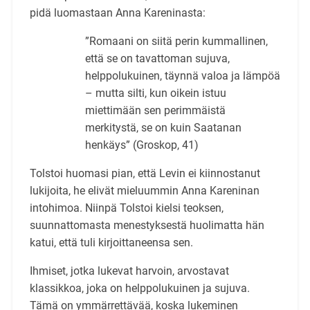
pidä luomastaan Anna Kareninasta:
”Romaani on siitä perin kummallinen,
että se on tavattoman sujuva,
helppolukuinen, täynnä valoa ja lämpöä
– mutta silti, kun oikein istuu
miettimään sen perimmäistä
merkitystä, se on kuin Saatanan
henkäys” (Groskop, 41)
Tolstoi huomasi pian, että Levin ei kiinnostanut
lukijoita, he elivät mieluummin Anna Kareninan
intohimoa. Niinpä Tolstoi kielsi teoksen,
suunnattomasta menestyksestä huolimatta hän
katui, että tuli kirjoittaneensa sen.
Ihmiset, jotka lukevat harvoin, arvostavat
klassikkoa, joka on helppolukuinen ja sujuva.
Tämä on ymmärrettävää, koska lukeminen