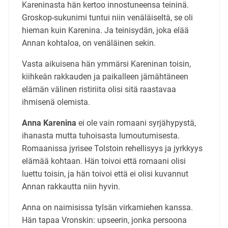
Kareninasta hän kertoo innostuneensa teininä.
Groskop-sukunimi tuntui niin venäläiseltä, se oli
hieman kuin Karenina. Ja teinisydän, joka elää
Annan kohtaloa, on venäläinen sekin.
Vasta aikuisena hän ymmärsi Kareninan toisin,
kiihkeän rakkauden ja paikalleen jämähtäneen
elämän välinen ristiriita olisi sitä raastavaa
ihmisenä olemista.
Anna Karenina
ei ole vain romaani syrjähypystä,
ihanasta mutta tuhoisasta lumoutumisesta.
Romaanissa jyrisee Tolstoin rehellisyys ja jyrkkyys
elämää kohtaan. Hän toivoi että romaani olisi
luettu toisin, ja hän toivoi että ei olisi kuvannut
Annan rakkautta niin hyvin.
Anna on naimisissa tylsän virkamiehen kanssa.
Hän tapaa Vronskin: upseerin, jonka persoona