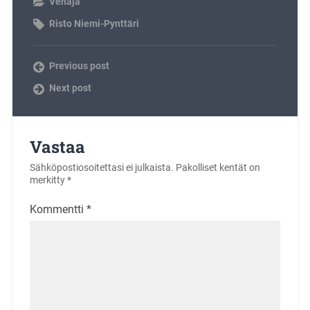
Venäjä
Risto Niemi-Pynttäri
Previous post
Next post
Vastaa
Sähköpostiosoitettasi ei julkaista.
Pakolliset kentät on
merkitty
*
Kommentti
*