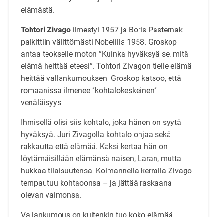
elämästä.
Tohtori Zivago
ilmestyi 1957 ja Boris Pasternak
palkittiin välittömästi Nobelilla 1958. Groskop
antaa teokselle moton ”Kuinka hyväksyä se, mitä
elämä heittää eteesi”. Tohtori Zivagon tielle elämä
heittää vallankumouksen. Groskop katsoo, että
romaanissa ilmenee ”kohtalokeskeinen”
venäläisyys.
Ihmisellä olisi siis kohtalo, joka hänen on syytä
hyväksyä. Juri Zivagolla kohtalo ohjaa sekä
rakkautta että elämää. Kaksi kertaa hän on
löytämäisillään elämänsä naisen, Laran, mutta
hukkaa tilaisuutensa. Kolmannella kerralla Zivago
tempautuu kohtaoonsa – ja jättää raskaana
olevan vaimonsa.
Vallankumous on kuitenkin tuo koko elämää