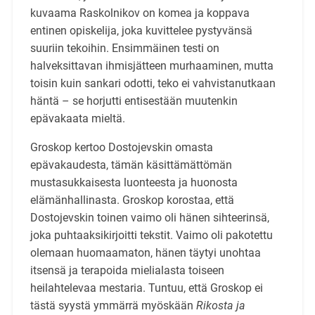
kuvaama Raskolnikov on komea ja koppava
entinen opiskelija, joka kuvittelee pystyvänsä
suuriin tekoihin. Ensimmäinen testi on
halveksittavan ihmisjätteen murhaaminen, mutta
toisin kuin sankari odotti, teko ei vahvistanutkaan
häntä – se horjutti entisestään muutenkin
epävakaata mieltä.
Groskop kertoo Dostojevskin omasta
epävakaudesta, tämän käsittämättömän
mustasukkaisesta luonteesta ja huonosta
elämänhallinasta. Groskop korostaa, että
Dostojevskin toinen vaimo oli hänen sihteerinsä,
joka puhtaaksikirjoitti tekstit. Vaimo oli pakotettu
olemaan huomaamaton, hänen täytyi unohtaa
itsensä ja terapoida mielialasta toiseen
heilahtelevaa mestaria. Tuntuu, että Groskop ei
tästä syystä ymmärrä myöskään
Rikosta ja