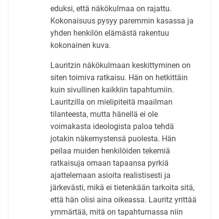
eduksi, että näkökulmaa on rajattu.
Kokonaisuus pysyy paremmin kasassa ja
yhden henkilön elämästä rakentuu
kokonainen kuva.
Lauritzin näkökulmaan keskittyminen on
siten toimiva ratkaisu. Hän on hetkittäin
kuin sivullinen kaikkiin tapahtumiin.
Lauritzilla on mielipiteitä maailman
tilanteesta, mutta hänellä ei ole
voimakasta ideologista paloa tehdä
jotakin näkemystensä puolesta. Hän
peilaa muiden henkilöiden tekemiä
ratkaisuja omaan tapaansa pyrkiä
ajattelemaan asioita realistisesti ja
järkevästi, mikä ei tietenkään tarkoita sitä,
että hän olisi aina oikeassa. Lauritz yrittää
ymmärtää, mitä on tapahtumassa niin