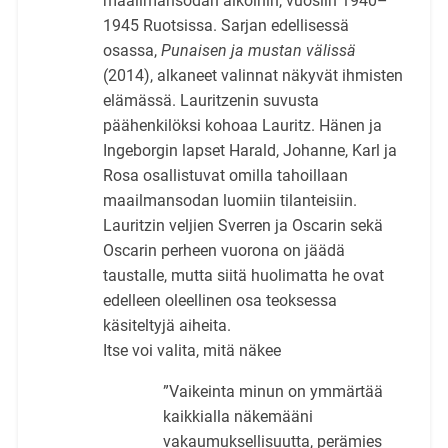
maailmansodan aikoihin, vuosiin 1940–
1945 Ruotsissa. Sarjan edellisessä
osassa,
Punaisen ja mustan välissä
(2014), alkaneet valinnat näkyvät ihmisten
elämässä. Lauritzenin suvusta
päähenkilöksi kohoaa Lauritz. Hänen ja
Ingeborgin lapset Harald, Johanne, Karl ja
Rosa osallistuvat omilla tahoillaan
maailmansodan luomiin tilanteisiin.
Lauritzin veljien Sverren ja Oscarin sekä
Oscarin perheen vuorona on jäädä
taustalle, mutta siitä huolimatta he ovat
edelleen oleellinen osa teoksessa
käsiteltyjä aiheita.
Itse voi valita, mitä näkee
”Vaikeinta minun on ymmärtää
kaikkialla näkemääni
vakaumuksellisuutta, perämies