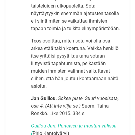
taisteluiden ulkopuolelta. Sota
näyttäytyykin enemmän ajatusten tasolla
eli siinä miten se vaikuttaa ihmisten
tapaan toimia ja tulkita elinympäristöään.
Teos osoittaa, miten sota voi olla osa
arkea etäältäkin koettuna. Vaikka henkilö
itse yrittäisi pysyä kaukana sotaan
liittyvistä tapahtumista, pelkästään
muiden ihmisten valinnat vaikuttavat
siihen, että hän joutuu kohtaamaan näitä
asioita.
Jan Guillou:
Sokea piste. Suuri vuosisata,
osa 4. (Att inte vilja se.)
Suom. Taina
Rönkkö. Like 2015. 384 s.
Guillou Jan:
Punaisen ja mustan välissä
(
Pirjo Kantojvärvi)