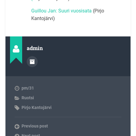
Guillou Jan: Suuri vuosisata
(Pirjo
Kantojärvi)
admin
pm/31
Ruotsi
Pirjo Kantojärvi
Previous post
Next post