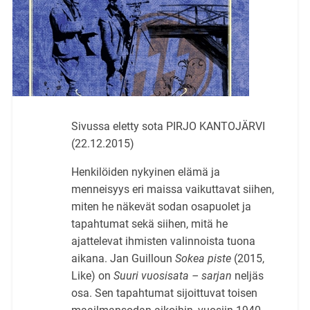
Sivussa eletty sota PIRJO KANTOJÄRVI
(22.12.2015)
Henkilöiden nykyinen elämä ja
menneisyys eri maissa vaikuttavat siihen,
miten he näkevät sodan osapuolet ja
tapahtumat sekä siihen, mitä he
ajattelevat ihmisten valinnoista tuona
aikana. Jan Guilloun
Sokea piste
(2015,
Like) on
Suuri vuosisata – sarjan
neljäs
osa. Sen tapahtumat sijoittuvat toisen