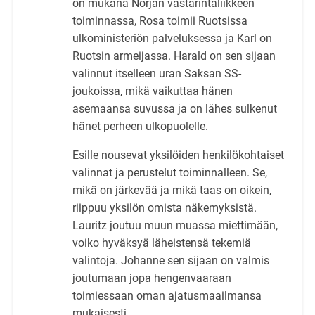
on mukana Norjan vastarintaliikkeen
toiminnassa, Rosa toimii Ruotsissa
ulkoministeriön palveluksessa ja Karl on
Ruotsin armeijassa. Harald on sen sijaan
valinnut itselleen uran Saksan SS-
joukoissa, mikä vaikuttaa hänen
asemaansa suvussa ja on lähes sulkenut
hänet perheen ulkopuolelle.
Esille nousevat yksilöiden henkilökohtaiset
valinnat ja perustelut toiminnalleen. Se,
mikä on järkevää ja mikä taas on oikein,
riippuu yksilön omista näkemyksistä.
Lauritz joutuu muun muassa miettimään,
voiko hyväksyä läheistensä tekemiä
valintoja. Johanne sen sijaan on valmis
joutumaan jopa hengenvaaraan
toimiessaan oman ajatusmaailmansa
mukaisesti.