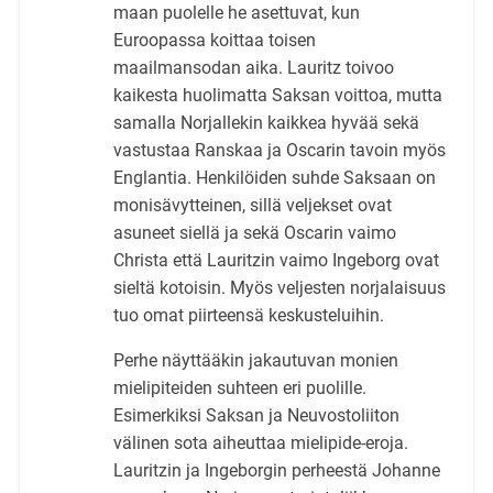
maan puolelle he asettuvat, kun
Euroopassa koittaa toisen
maailmansodan aika. Lauritz toivoo
kaikesta huolimatta Saksan voittoa, mutta
samalla Norjallekin kaikkea hyvää sekä
vastustaa Ranskaa ja Oscarin tavoin myös
Englantia. Henkilöiden suhde Saksaan on
monisävytteinen, sillä veljekset ovat
asuneet siellä ja sekä Oscarin vaimo
Christa että Lauritzin vaimo Ingeborg ovat
sieltä kotoisin. Myös veljesten norjalaisuus
tuo omat piirteensä keskusteluihin.
Perhe näyttääkin jakautuvan monien
mielipiteiden suhteen eri puolille.
Esimerkiksi Saksan ja Neuvostoliiton
välinen sota aiheuttaa mielipide-eroja.
Lauritzin ja Ingeborgin perheestä Johanne