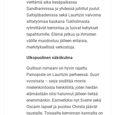
viettämä aika kesäpaikassa
Sandhamnissa ja yhdessä juhlitut joulut
Saltsjöbadenissa sekä Lauritzin valvoma
siltatyömaa kaukana Tukholmasta
rytmittävät kerrontaa ja luovat kehykset
tapahtumille. Elämä jatkuu ja ihmisten
välille muodostuu jälleen erilaisia,
merkityksellisiä verkostoja.
Ulkopuolinen näkökulma
Guilloun romaani on hyvin rajattu.
Painopiste on Lauritzin perheessä.
Suuri
vuosisata – sarja
sisältää monia
mielenkiintoisia henkilöitä, joten heidän
elämästään olisi halunnut jälleen tietää
enemmänkin. Esimerkiksi nyt Sverre sekä
Oscarin lapset ja puoliso Christa jäävät
taustalle. Toisaalta kerronnan kannalta on