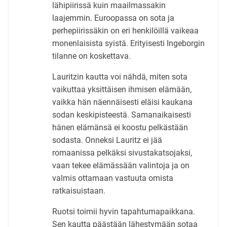
lähipiirissä kuin maailmassakin
laajemmin. Euroopassa on sota ja
perhepiirissäkin on eri henkilöillä vaikeaa
monenlaisista syistä. Erityisesti Ingeborgin
tilanne on koskettava.
Lauritzin kautta voi nähdä, miten sota
vaikuttaa yksittäisen ihmisen elämään,
vaikka hän näennäisesti eläisi kaukana
sodan keskipisteestä. Samanaikaisesti
hänen elämänsä ei koostu pelkästään
sodasta. Onneksi Lauritz ei jää
romaanissa pelkäksi sivustakatsojaksi,
vaan tekee elämässään valintoja ja on
valmis ottamaan vastuuta omista
ratkaisuistaan.
Ruotsi toimii hyvin tapahtumapaikkana.
Sen kautta päästään lähestymään sotaa