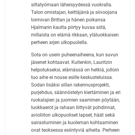
siltatyömaan läheisyydessä vuokralla.
Talon omistajan, keittäjänä ja siivoojana
toimivan Brittan ja hänen poikansa
Hjalmarin kautta piirtyy kuvaa siitä,
millaista on elämä rikkaan, yläluokkaisen
perheen arjen ulkopuolella.
Sota on usein puheenaiheena, kun suvun
jäsenet kohtaavat. Kuitenkin, Lauritzin
helpotukseksi, elämässä on hetkiä, jolloin
tuo aihe ei nouse esille keskusteluissa.
Sodan lisäksi sillan rakennusprojekti,
purjehdus, säännöstelyn kiertäminen ja eri
ruokalajien ja juomien saaminen pöytään,
luokkaerot ja rahaan liittyvät pohdinnat,
avioliiton ulkopuoliset lapset, häät sekä
sairastuminen ja kuoleman kohtaaminen
ovat teoksessa esiintyviä aiheita. Perheen