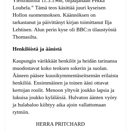
Yleisradiolla 11.3.1968, ohjaajanaan Pekka
Louhela.” Tämä teos käsittää juuri kyseisen
Hollon suomennoksen. Käännöksen on
tarkastanut ja päivittänyt kirjan toimittanut Ilja
Lehtinen. Alun perin kyse oli BBC:n tilaustyöstä
Thomasilta.
Henkilöistä ja äänistä
Kaupungin värikkäät henkilöt ja heidän tarinansa
muodostavat koko teoksen sokerin ja suolan.
Ääneen pääsee kuusikymmentäseitsemän erilaista
henkilöä. Ensimmäinen ja toinen ääni ottavat
kertojan roolit. Menoon yltyvät joukko lapsia ja
lukuisa joukko kyläläisiä. Hulvaton äänten vyöry
ja hulabaloo kiihtyy aika ajoin vallattomaan
rytmiin.
HERRA PRITCHARD