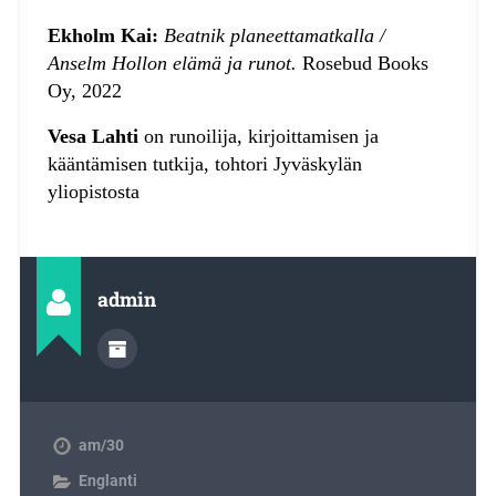
Ekholm Kai:
Beatnik planeettamatkalla /
Anselm Hollon elämä ja runot.
Rosebud Books
Oy, 2022
Vesa Lahti
on runoilija, kirjoittamisen ja
kääntämisen tutkija, tohtori Jyväskylän
yliopistosta
admin
am/30
Englanti