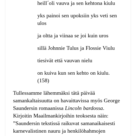
heill´oli vauva ja sen kehtona kiulu
yks painoi sen upoksiin yks veti sen
ulos
ja oltta ja viinaa se joi kuin uros
sillä Johnnie Tulus ja Flossie Viulu
tiesivät että vauvan nielu
on kuiva kun sen kehto on kiulu.
(158)
Tullessamme lähemmäksi tätä päivää
samankaltaisuutta on havaittavissa myös George
Saundersin romaanissa
Lincoln bardossa
.
Kirjoitin Maailmankirjoihin teoksesta näin:
”Saundersin tekstissä raikuvat samanaikaisesti
karnevalistinen nauru ja henkilöhahmojen