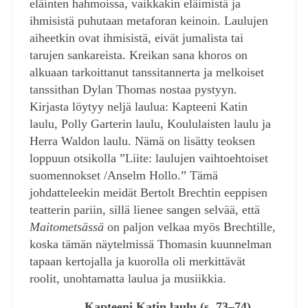
eläinten hahmoissa, vaikkakin eläimistä ja
ihmisistä puhutaan metaforan keinoin. Laulujen
aiheetkin ovat ihmisistä, eivät jumalista tai
tarujen sankareista. Kreikan sana khoros on
alkuaan tarkoittanut tanssitannerta ja melkoiset
tanssithan Dylan Thomas nostaa pystyyn.
Kirjasta löytyy neljä laulua: Kapteeni Katin
laulu, Polly Garterin laulu, Koululaisten laulu ja
Herra Waldon laulu. Nämä on lisätty teoksen
loppuun otsikolla ”Liite: laulujen vaihtoehtoiset
suomennokset /Anselm Hollo.” Tämä
johdatteleekin meidät Bertolt Brechtin eeppisen
teatterin pariin, sillä lienee sangen selvää, että
Maitometsässä
on paljon velkaa myös Brechtille,
koska tämän näytelmissä Thomasin kuunnelman
tapaan kertojalla ja kuorolla oli merkittävät
roolit, unohtamatta laulua ja musiikkia.
Kapteeni Katin laulu (s. 73–74)