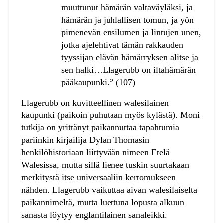
muuttunut hämärän valtaväyläksi, ja
hämärän ja juhlallisen tomun, ja yön
pimenevän ensilumen ja lintujen unen,
jotka ajelehtivat tämän rakkauden
tyyssijan elävän hämärryksen alitse ja
sen halki…Llagerubb on iltahämärän
pääkaupunki.” (107)
Llagerubb on kuvitteellinen walesilainen
kaupunki (paikoin puhutaan myös kylästä). Moni
tutkija on yrittänyt paikannuttaa tapahtumia
pariinkin kirjailija Dylan Thomasin
henkilöhistoriaan liittyvään nimeen Etelä
Walesissa, mutta sillä lienee tuskin suurtakaan
merkitystä itse universaaliin kertomukseen
nähden. Llagerubb vaikuttaa aivan walesilaiselta
paikannimeltä, mutta luettuna lopusta alkuun
sanasta löytyy englantilainen sanaleikki.