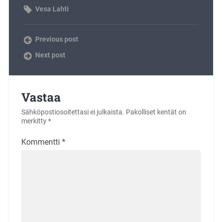
Vesa Lahti
Previous post
Next post
Vastaa
Sähköpostiosoitettasi ei julkaista.
Pakolliset kentät on
merkitty
*
Kommentti
*