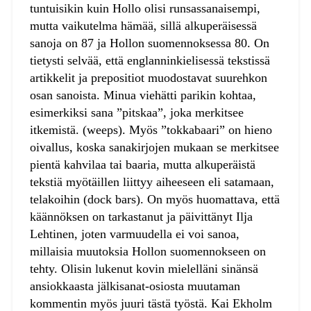
tuntuisikin kuin Hollo olisi runsassanaisempi,
mutta vaikutelma hämää, sillä alkuperäisessä
sanoja on 87 ja Hollon suomennoksessa 80. On
tietysti selvää, että englanninkielisessä tekstissä
artikkelit ja prepositiot muodostavat suurehkon
osan sanoista. Minua viehätti parikin kohtaa,
esimerkiksi sana ”pitskaa”, joka merkitsee
itkemistä. (weeps). Myös ”tokkabaari” on hieno
oivallus, koska sanakirjojen mukaan se merkitsee
pientä kahvilaa tai baaria, mutta alkuperäistä
tekstiä myötäillen liittyy aiheeseen eli satamaan,
telakoihin (dock bars). On myös huomattava, että
käännöksen on tarkastanut ja päivittänyt Ilja
Lehtinen, joten varmuudella ei voi sanoa,
millaisia muutoksia Hollon suomennokseen on
tehty. Olisin lukenut kovin mielelläni sinänsä
ansiokkaasta jälkisanat-osiosta muutaman
kommentin myös juuri tästä työstä. Kai Ekholm