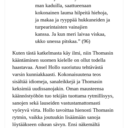
man kaduilla, saattueenaan
kokonainen lauma hilpeitä hiehoja,
ja makaa ja ryyppää hukkuneiden ja
turpearintaisten vainajien
kanssa. Ja kun meri laivaa viskaa,
ukko unessa pitskaa.” (96)
Kuten tästä katkelmasta käy ilmi, niin Thomasin
kääntäminen suomen kielelle on ollut todella
haastavaa. Ansel Hollo suoriutuu tehtävästä
varsin kunniakkaasti. Kokonaisuutena teos
sisältää idiomeja, sanaleikkejä ja Thomasin
keksimiä uudissanojakin. Oman mausteensa
käännöstyöhön tuo tekijän tuottama rytmillisyys,
sanojen sekä lauseiden vastustamattomasti
vyöryvä virta. Hollo tavoittaa hienosti Thomasin
rytmin, vaikka joutuukin lisäämään sanoja
löytääkseen oikean sävyn. Ensi näkemältä