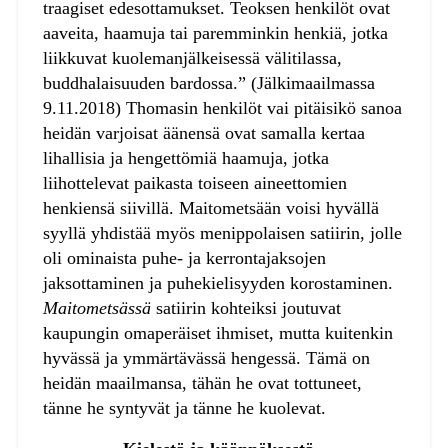
traagiset edesottamukset. Teoksen henkilöt ovat
aaveita, haamuja tai paremminkin henkiä, jotka
liikkuvat kuolemanjälkeisessä välitilassa,
buddhalaisuuden bardossa.” (Jälkimaailmassa
9.11.2018) Thomasin henkilöt vai pitäisikö sanoa
heidän varjoisat äänensä ovat samalla kertaa
lihallisia ja hengettömiä haamuja, jotka
liihottelevat paikasta toiseen aineettomien
henkiensä siivillä. Maitometsään voisi hyvällä
syyllä yhdistää myös menippolaisen satiirin, jolle
oli ominaista puhe- ja kerrontajaksojen
jaksottaminen ja puhekielisyyden korostaminen.
Maitometsässä
satiirin kohteiksi joutuvat
kaupungin omaperäiset ihmiset, mutta kuitenkin
hyvässä ja ymmärtävässä hengessä. Tämä on
heidän maailmansa, tähän he ovat tottuneet,
tänne he syntyvät ja tänne he kuolevat.