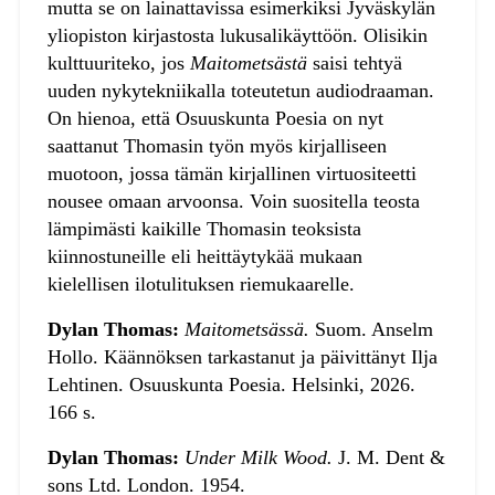
mutta se on lainattavissa esimerkiksi Jyväskylän
yliopiston kirjastosta lukusalikäyttöön. Olisikin
kulttuuriteko, jos
Maitometsästä
saisi tehtyä
uuden nykytekniikalla toteutetun audiodraaman.
On hienoa, että Osuuskunta Poesia on nyt
saattanut Thomasin työn myös kirjalliseen
muotoon, jossa tämän kirjallinen virtuositeetti
nousee omaan arvoonsa. Voin suositella teosta
lämpimästi kaikille Thomasin teoksista
kiinnostuneille eli heittäytykää mukaan
kielellisen ilotulituksen riemukaarelle.
Dylan Thomas:
Maitometsässä.
Suom. Anselm
Hollo. Käännöksen tarkastanut ja päivittänyt Ilja
Lehtinen. Osuuskunta Poesia. Helsinki, 2026.
166 s.
Dylan Thomas:
Under Milk Wood.
J. M. Dent &
sons Ltd. London. 1954.