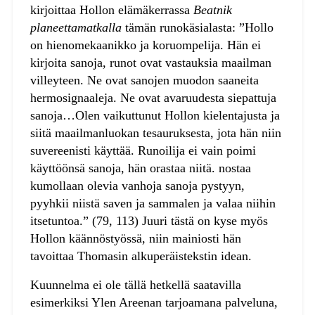
kirjoittaa Hollon elämäkerrassa
Beatnik
planeettamatkalla
tämän runokäsialasta: ”Hollo
on hienomekaanikko ja koruompelija. Hän ei
kirjoita sanoja, runot ovat vastauksia maailman
villeyteen. Ne ovat sanojen muodon saaneita
hermosignaaleja. Ne ovat avaruudesta siepattuja
sanoja…Olen vaikuttunut Hollon kielentajusta ja
siitä maailmanluokan tesauruksesta, jota hän niin
suvereenisti käyttää. Runoilija ei vain poimi
käyttöönsä sanoja, hän orastaa niitä. nostaa
kumollaan olevia vanhoja sanoja pystyyn,
pyyhkii niistä saven ja sammalen ja valaa niihin
itsetuntoa.” (79, 113) Juuri tästä on kyse myös
Hollon käännöstyössä, niin mainiosti hän
tavoittaa Thomasin alkuperäistekstin idean.
Kuunnelma ei ole tällä hetkellä saatavilla
esimerkiksi Ylen Areenan tarjoamana palveluna,