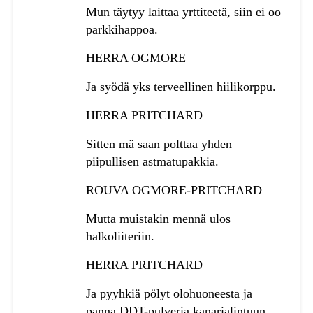
Mun täytyy laittaa yrttiteetä, siin ei oo
parkkihappoa.
HERRA OGMORE
Ja syödä yks terveellinen hiilikorppu.
HERRA PRITCHARD
Sitten mä saan polttaa yhden
piipullisen astmatupakkia.
ROUVA OGMORE-PRITCHARD
Mutta muistakin mennä ulos
halkoliiteriin.
HERRA PRITCHARD
Ja pyyhkiä pölyt olohuoneesta ja
panna DDT-pulveria kanarialintuun.