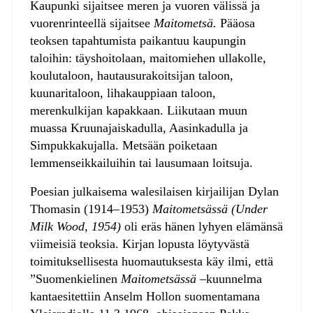
Kaupunki sijaitsee meren ja vuoren välissä ja
vuorenrinteellä sijaitsee
Maitometsä.
Pääosa
teoksen tapahtumista paikantuu kaupungin
taloihin: täyshoitolaan, maitomiehen ullakolle,
koulutaloon, hautausurakoitsijan taloon,
kuunaritaloon, lihakauppiaan taloon,
merenkulkijan kapakkaan. Liikutaan muun
muassa Kruunajaiskadulla, Aasinkadulla ja
Simpukkakujalla. Metsään poiketaan
lemmenseikkailuihin tai lausumaan loitsuja.
Poesian julkaisema walesilaisen kirjailijan Dylan
Thomasin (1914–1953)
Maitometsässä (Under
Milk Wood, 1954)
oli eräs hänen lyhyen elämänsä
viimeisiä teoksia. Kirjan lopusta löytyvästä
toimituksellisesta huomautuksesta käy ilmi, että
”Suomenkielinen
Maitometsässä –
kuunnelma
kantaesitettiin Anselm Hollon suomentamana