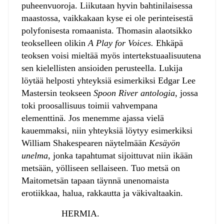
puheenvuoroja. Liikutaan hyvin bahtinilaisessa
maastossa, vaikkakaan kyse ei ole perinteisestä
polyfonisesta romaanista. Thomasin alaotsikko
teokselleen olikin
A Play for Voices.
Ehkäpä
teoksen voisi mieltää myös intertekstuaalisuutena
sen kielellisten ansioiden perusteella. Lukija
löytää helposti yhteyksiä esimerkiksi Edgar Lee
Mastersin teokseen
Spoon River antologia
, jossa
toki proosallisuus toimii vahvempana
elementtinä. Jos menemme ajassa vielä
kauemmaksi, niin yhteyksiä löytyy esimerkiksi
William Shakespearen näytelmään
Kesäyön
unelma
, jonka tapahtumat sijoittuvat niin ikään
metsään, yölliseen sellaiseen. Tuo metsä on
Maitometsän tapaan täynnä unenomaista
erotiikkaa, halua, rakkautta ja väkivaltaakin.
HERMIA.