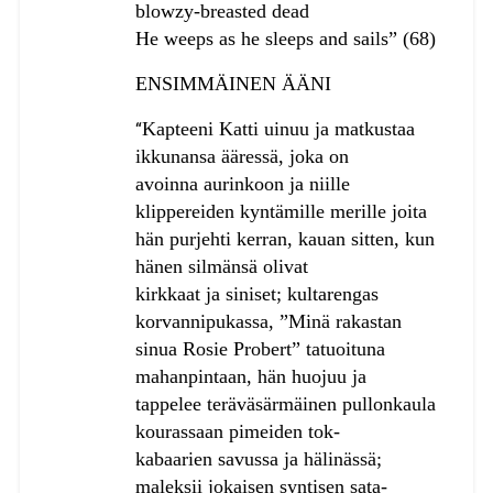
blowzy-breasted dead
He weeps as he sleeps and sails” (68)
ENSIMMÄINEN ÄÄNI
Kapteeni Katti uinuu ja matkustaa
“
ikkunansa ääressä, joka on
avoinna aurinkoon ja niille
klippereiden kyntämille merille joi
ta
hän purjehti kerran, kauan sitten, kun
hänen silmänsä olivat
kirkkaat ja siniset; kultarengas
korvannipukassa, ”Minä rakastan
sinua Rosie Probert” tatuoituna
mahanpintaan, hän huojuu ja
tappelee teräväsärmäinen pullonkaula
kourassaan pimeiden
tok-
kabaarien savussa ja hälinässä;
maleksii jokaisen syntisen sata-