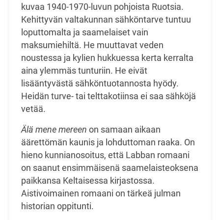
kuvaa 1940-1970-luvun pohjoista Ruotsia.
Kehittyvän valtakunnan sähköntarve tuntuu
loputtomalta ja saamelaiset vain
maksumiehiltä. He muuttavat veden
noustessa ja kylien hukkuessa kerta kerralta
aina ylemmäs tunturiin. He eivät
lisääntyvästä sähköntuotannosta hyödy.
Heidän turve- tai telttakotiinsa ei saa sähköjä
vetää.
Älä mene mereen
on samaan aikaan
äärettömän kaunis ja lohduttoman raaka. On
hieno kunnianosoitus, että Labban romaani
on saanut ensimmäisenä saamelaisteoksena
paikkansa Keltaisessa kirjastossa.
Aistivoimainen romaani on tärkeä julman
historian oppitunti.