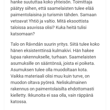
hanke suututtaa koko yhteisön. Toimittaja
päätyy siihen, että saamelaisten tulee elää
paimentolaisina jo turismin tähden. Samaan
vetoavat Yhtiö ja valtio. Mitä eksoottista
taloissa asuvissa olisi? Kuka heitä tulisi
katsomaan?
Talo on Rávndán suurin yritys. Siitä tulee koko
hänen eksistenttinsä kulmakivi. Hän hakee
lupaa rakennukselle, turhaan. Saamelaisten
asumuksille on sääntönsä, joista ei poiketa.
Asumuksen tulee olla muodoltaan kota.
Vaikka materiaali olisi muu kuin turve, on
muodon oltava pyöreä. Neliskulmainen
rakennus on paimentolaisilta ehdottomasti
kielletty. Ikkunoita ei saa olla, vain räppänä
katossa.