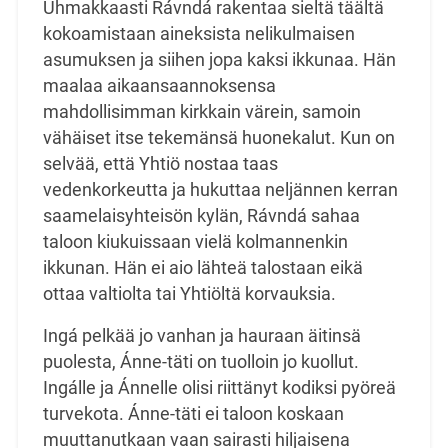
Uhmakkaasti Rávndá rakentaa sieltä täältä
kokoamistaan aineksista nelikulmaisen
asumuksen ja siihen jopa kaksi ikkunaa. Hän
maalaa aikaansaannoksensa
mahdollisimman kirkkain värein, samoin
vähäiset itse tekemänsä huonekalut. Kun on
selvää, että Yhtiö nostaa taas
vedenkorkeutta ja hukuttaa neljännen kerran
saamelaisyhteisön kylän, Rávndá sahaa
taloon kiukuissaan vielä kolmannenkin
ikkunan. Hän ei aio lähteä talostaan eikä
ottaa valtiolta tai Yhtiöltä korvauksia.
Ingá pelkää jo vanhan ja hauraan äitinsä
puolesta, Ánne-täti on tuolloin jo kuollut.
Ingálle ja Ánnelle olisi riittänyt kodiksi pyöreä
turvekota. Ánne-täti ei taloon koskaan
muuttanutkaan vaan sairasti hiljaisena