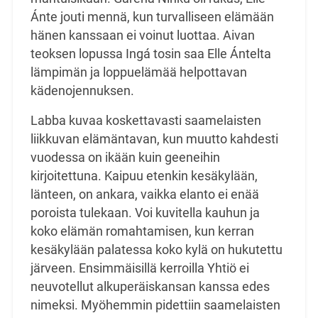
Ánte jouti mennä, kun turvalliseen elämään
hänen kanssaan ei voinut luottaa. Aivan
teoksen lopussa Ingá tosin saa Elle Ántelta
lämpimän ja loppuelämää helpottavan
kädenojennuksen.
Labba kuvaa koskettavasti saamelaisten
liikkuvan elämäntavan, kun muutto kahdesti
vuodessa on ikään kuin geeneihin
kirjoitettuna. Kaipuu etenkin kesäkylään,
länteen, on ankara, vaikka elanto ei enää
poroista tulekaan. Voi kuvitella kauhun ja
koko elämän romahtamisen, kun kerran
kesäkylään palatessa koko kylä on hukutettu
järveen. Ensimmäisillä kerroilla Yhtiö ei
neuvotellut alkuperäiskansan kanssa edes
nimeksi. Myöhemmin pidettiin saamelaisten