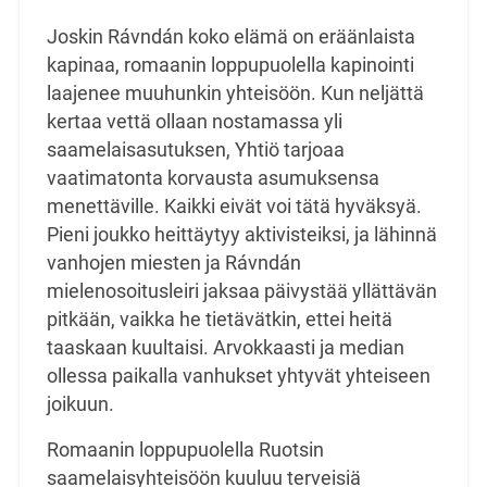
Joskin Rávndán koko elämä on eräänlaista
kapinaa, romaanin loppupuolella kapinointi
laajenee muuhunkin yhteisöön. Kun neljättä
kertaa vettä ollaan nostamassa yli
saamelaisasutuksen, Yhtiö tarjoaa
vaatimatonta korvausta asumuksensa
menettäville. Kaikki eivät voi tätä hyväksyä.
Pieni joukko heittäytyy aktivisteiksi, ja lähinnä
vanhojen miesten ja Rávndán
mielenosoitusleiri jaksaa päivystää yllättävän
pitkään, vaikka he tietävätkin, ettei heitä
taaskaan kuultaisi. Arvokkaasti ja median
ollessa paikalla vanhukset yhtyvät yhteiseen
joikuun.
Romaanin loppupuolella Ruotsin
saamelaisyhteisöön kuuluu terveisiä