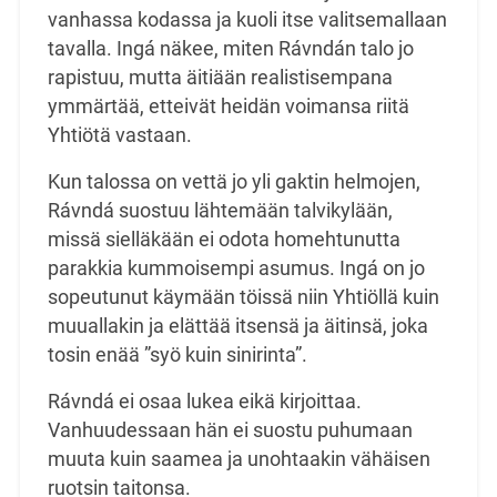
vanhassa kodassa ja kuoli itse valitsemallaan
tavalla. Ingá näkee, miten Rávndán talo jo
rapistuu, mutta äitiään realistisempana
ymmärtää, etteivät heidän voimansa riitä
Yhtiötä vastaan.
Kun talossa on vettä jo yli gaktin helmojen,
Rávndá suostuu lähtemään talvikylään,
missä sielläkään ei odota homehtunutta
parakkia kummoisempi asumus. Ingá on jo
sopeutunut käymään töissä niin Yhtiöllä kuin
muuallakin ja elättää itsensä ja äitinsä, joka
tosin enää ”syö kuin sinirinta”.
Rávndá ei osaa lukea eikä kirjoittaa.
Vanhuudessaan hän ei suostu puhumaan
muuta kuin saamea ja unohtaakin vähäisen
ruotsin taitonsa.