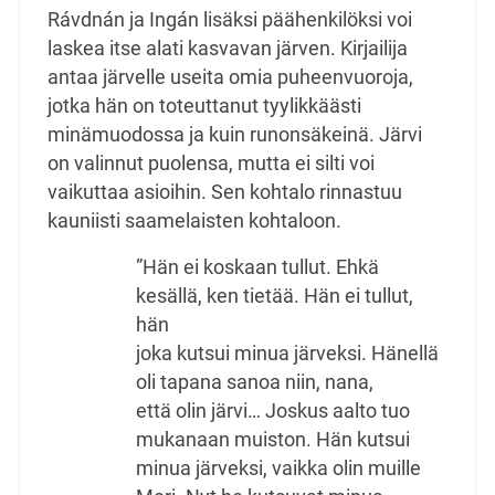
Rávdnán ja Ingán lisäksi päähenkilöksi voi
laskea itse alati kasvavan järven. Kirjailija
antaa järvelle useita omia puheenvuoroja,
jotka hän on toteuttanut tyylikkäästi
minämuodossa ja kuin runonsäkeinä. Järvi
on valinnut puolensa, mutta ei silti voi
vaikuttaa asioihin. Sen kohtalo rinnastuu
kauniisti saamelaisten kohtaloon.
”Hän ei koskaan tullut. Ehkä
kesällä, ken tietää. Hän ei tullut,
hän
joka kutsui minua järveksi. Hänellä
oli tapana sanoa niin, nana,
että olin järvi… Joskus aalto tuo
mukanaan muiston. Hän kutsui
minua järveksi, vaikka olin muille