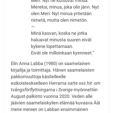
Meri. Nyt he kutsuvat minua
Mereksi, minua, joka olin järvi. Nyt
olen Meri. Nyt minua yritetään
nimetä, mutta olen nimetön.
—
Minä kasvan, koska ne jotka
haluavat minusta suuren eivät
kykene lopettamaan.
Eivät ole milloinkaan kyenneet.”
Elin Anna Labba (1980) on saamelainen
kirjailija ja toimittaja. Hänen saamelaisten
pakkomuuttoja käsitelleelle
esikoisteokselleen
Herrarna satte oss hit: om
tvångsförflyttningarna i Sverige
myönnettiin
August-palkinto vuonna 2020. Veden alle
jäävien saamelaiskylien elämää kuvaava Ä
lä
mene mereen
on Labban ensimmäinen