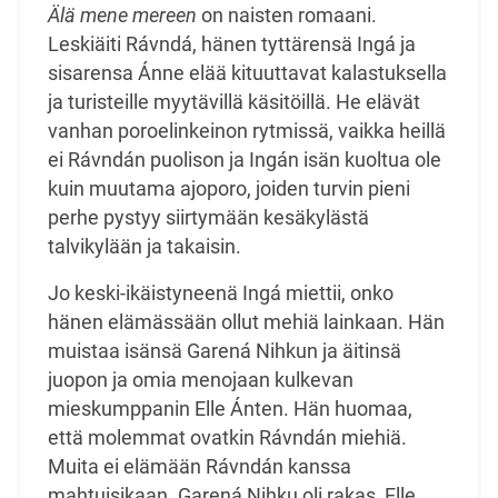
Älä mene mereen
on naisten romaani.
Leskiäiti Rávndá, hänen tyttärensä Ingá ja
sisarensa Ánne elää kituuttavat kalastuksella
ja turisteille myytävillä käsitöillä. He elävät
vanhan poroelinkeinon rytmissä, vaikka heillä
ei Rávndán puolison ja Ingán isän kuoltua ole
kuin muutama ajoporo, joiden turvin pieni
perhe pystyy siirtymään kesäkylästä
talvikylään ja takaisin.
Jo keski-ikäistyneenä Ingá miettii, onko
hänen elämässään ollut mehiä lainkaan. Hän
muistaa isänsä Garená Nihkun ja äitinsä
juopon ja omia menojaan kulkevan
mieskumppanin Elle Ánten. Hän huomaa,
että molemmat ovatkin Rávndán miehiä.
Muita ei elämään Rávndán kanssa
mahtuisikaan. Garená Nihku oli rakas, Elle