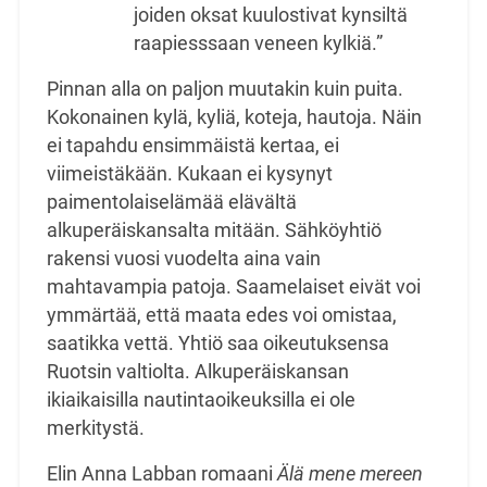
joiden oksat kuulostivat kynsiltä
raapiesssaan veneen kylkiä.”
Pinnan alla on paljon muutakin kuin puita.
Kokonainen kylä, kyliä, koteja, hautoja. Näin
ei tapahdu ensimmäistä kertaa, ei
viimeistäkään. Kukaan ei kysynyt
paimentolaiselämää elävältä
alkuperäiskansalta mitään. Sähköyhtiö
rakensi vuosi vuodelta aina vain
mahtavampia patoja. Saamelaiset eivät voi
ymmärtää, että maata edes voi omistaa,
saatikka vettä. Yhtiö saa oikeutuksensa
Ruotsin valtiolta. Alkuperäiskansan
ikiaikaisilla nautintaoikeuksilla ei ole
merkitystä.
Elin Anna Labban romaani
Älä mene mereen