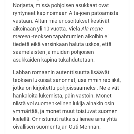
Norjasta, missä pohjoisen asukkaat ovat
ryhtyneet kapinoimaan Alta-joen patoamista
vastaan. Altan mielenosoitukset kestivät
aikoinaan yli 10 vuotta. Vielä
Älä mene
mereen
-teoksen tapahtumien aikoihin ei
tiedetä eikä varsinkaan haluta uskoa, että
saamelaisten ja muiden pohjoisen
asukkaiden kapina tukahdutetaan.
Labban romaanin autenttisuutta lisäävät
teoksen lukuisat sanonnat, useimmin repliikit,
jotka on kirjoitettu pohjoissaameksi. Ne eivät
hankaloita lukemista, päin vastoin. Monet
niistä voi suomenkelinen lukija ainakin osin
ymmärtää, ja monet muut toistuvat suomen
kielellä. Onnistunut ratkaisu lienee aina yhtä
oivallisen suomentajan Outi Mennan.