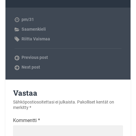
pm/31
Saamenkieli
Riitta Vaismaa
Previous post
Next post
Vastaa
Sähköpostiosoitettasi ei julkaista.
Pakolliset kentät on
merkitty
*
Kommentti
*