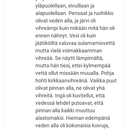
yläpuolellaan, sivuillaan ja
alapuolellaan. Pensaat ja ruohikko
olivat veden alla, ja järvi oli
vihreämpi kuin mikään mitä hän oli
ennen nähnyt. Vesi oli kuin
jäätiköiltä valuvaa sulamamisvettä
mutta vielä voimakkaamman
vihreää. Se näytti lämpimältä,
mutta hän tiesi, ettei kylmempää
vettä ollut missään muualla. Pohja
hohti kirkkaanvihreänä. Vaikka puut
olivat pinnan alla, ne olivat yhä
vihreitä. Ingá oli kuvitellut, että
vedessä lehdet putoavat, että
pinnan alla kaikki muuttuu
alastomaksi. Hieman edempänä
veden alla oli kokonaisia koivuja,