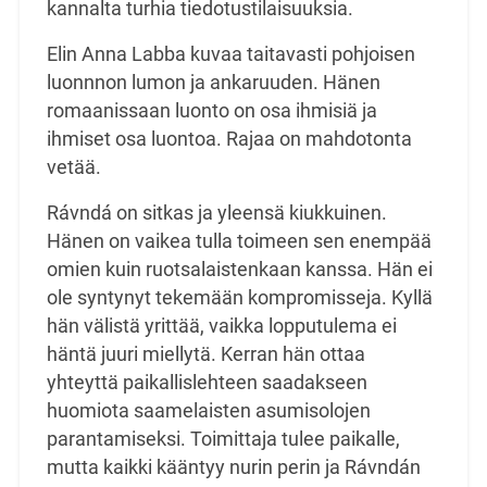
kannalta turhia tiedotustilaisuuksia.
Elin Anna Labba kuvaa taitavasti pohjoisen
luonnnon lumon ja ankaruuden. Hänen
romaanissaan luonto on osa ihmisiä ja
ihmiset osa luontoa. Rajaa on mahdotonta
vetää.
Rávndá on sitkas ja yleensä kiukkuinen.
Hänen on vaikea tulla toimeen sen enempää
omien kuin ruotsalaistenkaan kanssa. Hän ei
ole syntynyt tekemään kompromisseja. Kyllä
hän välistä yrittää, vaikka lopputulema ei
häntä juuri miellytä. Kerran hän ottaa
yhteyttä paikallislehteen saadakseen
huomiota saamelaisten asumisolojen
parantamiseksi. Toimittaja tulee paikalle,
mutta kaikki kääntyy nurin perin ja Rávndán