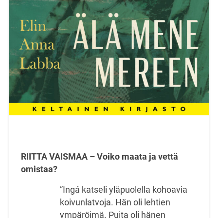
RIITTA VAISMAA – Voiko maata ja vettä
omistaa?
”Ingá katseli yläpuolella kohoavia
koivunlatvoja. Hän oli lehtien
ympäröimä. Puita oli hänen