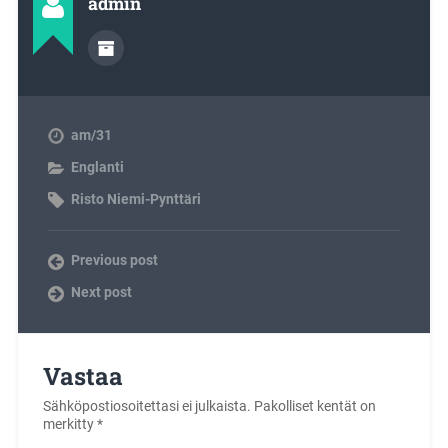
admin
am/31
Englanti
Risto Niemi-Pynttäri
Previous post
Next post
Vastaa
Sähköpostiosoitettasi ei julkaista.
Pakolliset kentät on
merkitty
*