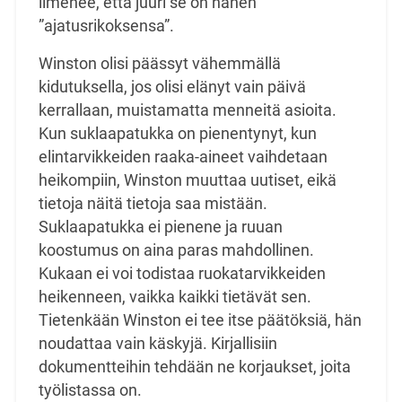
ilmenee, että juuri se on hänen
”ajatusrikoksensa”.
Winston olisi päässyt vähemmällä
kidutuksella, jos olisi elänyt vain päivä
kerrallaan, muistamatta menneitä asioita.
Kun suklaapatukka on pienentynyt, kun
elintarvikkeiden raaka-aineet vaihdetaan
heikompiin, Winston muuttaa uutiset, eikä
tietoja näitä tietoja saa mistään.
Suklaapatukka ei pienene ja ruuan
koostumus on aina paras mahdollinen.
Kukaan ei voi todistaa ruokatarvikkeiden
heikenneen, vaikka kaikki tietävät sen.
Tietenkään Winston ei tee itse päätöksiä, hän
noudattaa vain käskyjä. Kirjallisiin
dokumentteihin tehdään ne korjaukset, joita
työlistassa on.