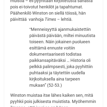
muistia – eli pyyhitään kirjoitetusta sanasta
pois ei-toivotut henkilöt ja tapahtumat.
Päähenkilö Winston on siellä töissä, hän
päivittää vanhoja
Times –
lehtiä.
Menneisyyttä ajanmukaistettiin
”
päivästä päivään, miltei minuutista
toiseen. Näin jokainen puolueen
esittämä ennuste voitiin
dokumentaarisesti todistaa
paikkansapitäväksi … Historia oli
pelkkä palimpsesti, joka pyyhittiin
puhtaaksi ja täytettiin uudella
kirjkoituksella aina tarpeen
mukaan” (52-53.)
Winston muistaa itse lähes kaiken sen, mitä
pyyhkii pois julkisesta muistista. Myöhemmin