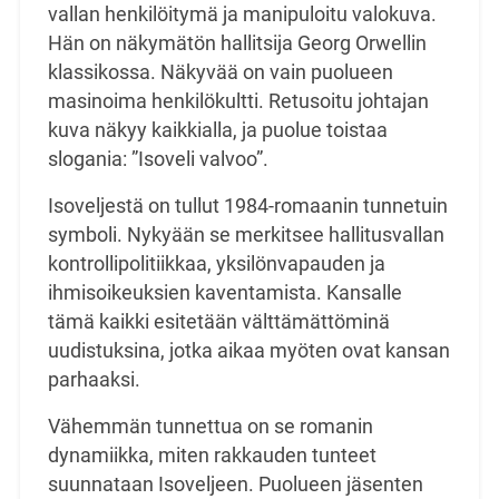
vallan henkilöitymä ja manipuloitu valokuva.
Hän on näkymätön hallitsija Georg Orwellin
klassikossa. Näkyvää on vain puolueen
masinoima henkilökultti. Retusoitu johtajan
kuva näkyy kaikkialla, ja puolue toistaa
slogania: ”Isoveli valvoo”.
Isoveljestä on tullut 1984-romaanin tunnetuin
symboli. Nykyään se merkitsee hallitusvallan
kontrollipolitiikkaa, yksilönvapauden ja
ihmisoikeuksien kaventamista. Kansalle
tämä kaikki esitetään välttämättöminä
uudistuksina, jotka aikaa myöten ovat kansan
parhaaksi.
Vähemmän tunnettua on se romanin
dynamiikka, miten rakkauden tunteet
suunnataan Isoveljeen. Puolueen jäsenten