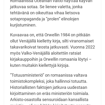
Romaanissa Oceanian valtio näyttää käyvän
jatkuvaa sotaa. Se lienee valetta, jonka
tehtävänä on oikeuttaa vihaa lietsova
sotapropaganda ja ”prolen” elinolojen
kurjistuminen.
Kuvaavaa on, että Orwellin 1984 on pitkään
ollut Venäjällä kielletty kirja, silti viranomaiset
takavarikoivat teosta jatkuvasti. Vuonna 2022
myös Valko-Venäjällä aloitettiin ratsiat
kirjakauppoihin ja Orwellin romaania löytyi –
kuten muitakin kiellettyjä kirjoja.
”Totuusministeriö” on romaanissa valtava
toimistokompleksi, joka hallinnoi totuutta.
Historiallisten faktojen jatkuva uudestaan
kirjoittaminen on eräs ministeriön toimiala.
Arkisto-osastolla sensuroidaan kansallista