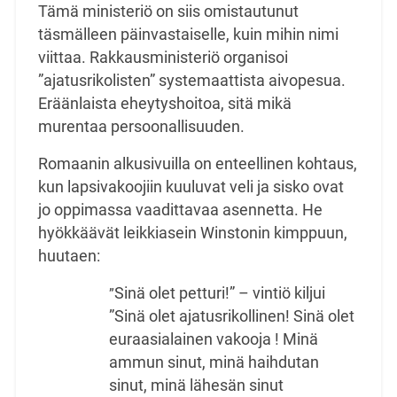
Tämä ministeriö on siis omistautunut
täsmälleen päinvastaiselle, kuin mihin nimi
viittaa. Rakkausministeriö organisoi
”ajatusrikolisten” systemaattista aivopesua.
Eräänlaista eheytyshoitoa, sitä mikä
murentaa persoonallisuuden.
Romaanin alkusivuilla on enteellinen kohtaus,
kun lapsivakoojiin kuuluvat veli ja sisko ovat
jo oppimassa vaadittavaa asennetta. He
hyökkäävät leikkiasein Winstonin kimppuun,
huutaen:
Sinä olet petturi!” – vintiö kiljui
”
”Sinä olet ajatusrikollinen! Sinä olet
euraasialainen vakooja ! Minä
ammun sinut, minä haihdutan
sinut, minä lähesän sinut