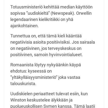
Totuusministeriö kehittää median käyttöön
sopivaa ”uudiskieltä” (Newspeak). Orwellin
legendaarinen kielikritiikki on yhä
ajankohtainen.
Tunnettua on, että tämä kieli kääntää
negatiivisia asioita positiivisiksi. Jos sairaala
on negatiivinen, jos terveyskeskus on
positiivinen, samoin hyvinvointialueet.
Romaanista löytyy nykyäänkin käypä
ehdotus: kyseessä on
”yltäkylläisyysministeriö” joka vastaa
talouskurista.
Uudiskielen periaatteet tulevat esiin, kun
Winston keskustelee älykkään ja
puolueuskollisen Symen kanssa. Tämä laatii