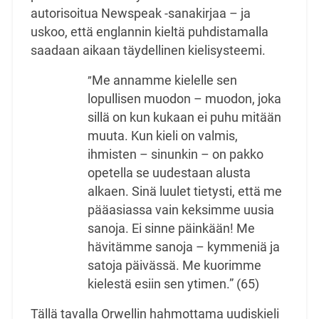
autorisoitua Newspeak -sanakirjaa – ja
uskoo, että englannin kieltä puhdistamalla
saadaan aikaan täydellinen kielisysteemi.
Me annamme kielelle sen
”
lopullisen muodon – muodon, joka
sillä on kun kukaan ei puhu mitään
muuta. Kun kieli on valmis,
ihmisten – sinunkin – on pakko
opetella se uudestaan alusta
alkaen. Sinä luulet tietysti, että me
pääasiassa vain keksimme uusia
sanoja. Ei sinne päinkään! Me
hävitämme sanoja – kymmeniä ja
satoja päivässä. Me kuorimme
kielestä esiin sen ytimen.” (65)
Tällä tavalla Orwellin hahmottama uudiskieli