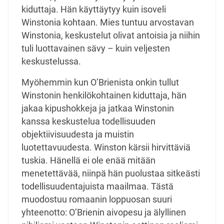
kiduttaja. Hän käyttäytyy kuin isoveli
Winstonia kohtaan. Mies tuntuu arvostavan
Winstonia, keskustelut olivat antoisia ja niihin
tuli luottavainen sävy – kuin veljesten
keskustelussa.
Myöhemmin kun O’Brienista onkin tullut
Winstonin henkilökohtainen kiduttaja, hän
jakaa kipushokkeja ja jatkaa Winstonin
kanssa keskustelua todellisuuden
objektiivisuudesta ja muistin
luotettavuudesta. Winston kärsii hirvittäviä
tuskia. Hänellä ei ole enää mitään
menetettävää, niinpä hän puolustaa sitkeästi
todellisuudentajuista maailmaa. Tästä
muodostuu romaanin loppuosan suuri
yhteenotto: O’Brienin aivopesu ja älyllinen