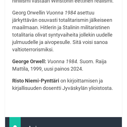
nihilismi vastaan Winstonin eettinen realismi.
Georg Orwellin
Vuonna
1984
asettuu
järkyttävän osuvasti totalitarismin jälkeiseen
maailmaan. Hitlerin ja Stalinin militaristinen
totalitaria olivat syntyvaiheita jollekin uudelle
julmuudelle ja aivopesulle. Sitä voisi sanoa
valtioterrorismiksi.
George Orwell:
Vuonna 1984.
Suom. Raija
Mattila, 1999, uusi painos 2024.
Risto Niemi-Pynttäri
on kirjoittamisen ja
kirjallisuuden dosentti Jyväskylän ylioistosta.