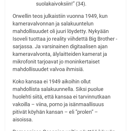
suolakaivoksiin!” (34).
Orwellin teos julkaistiin vuonna 1949, kun
kameravalvonnan ja salakuuntelun
mahdollisuudet oli juuri löydetty. Nykyään
Isoveli tuottaa jo reality viihdettä Big Brother -
sarjassa. Ja varsinainen digitaalisen ajan
kameravalvonta, älylaitteiden kamerat ja
mikrofonit tarjoavat jo moninkertaiset
mahdollisuudet valvoa ihmisiä.
Koko kansaa ei 1949 aikoihin ollut
mahdollista salakuunnella. Siksi puolue
huolehti siitä, että kansaa ei tarvinnutkaan
vakoilla – viina, porno ja isänmaallisuus
pitivät köyhän kansan – eli ”prolen” –
aisoissa.