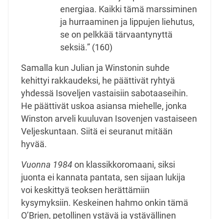
energiaa. Kaikki tämä marssiminen
ja hurraaminen ja lippujen liehutus,
se on pelkkää tärvaantynyttä
seksiä.” (160)
Samalla kun Julian ja Winstonin suhde
kehittyi rakkaudeksi, he päättivät ryhtyä
yhdessä Isoveljen vastaisiin sabotaaseihin.
He päättivät uskoa asiansa miehelle, jonka
Winston arveli kuuluvan Isovenjen vastaiseen
Veljeskuntaan. Siitä ei seuranut mitään
hyvää.
Vuonna
1984
on klassikkoromaani, siksi
juonta ei kannata pantata, sen sijaan lukija
voi keskittyä teoksen herättämiin
kysymyksiin. Keskeinen hahmo onkin tämä
O’Brien, petollinen ystävä ja ystävällinen