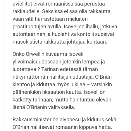
avioliitot eivät romaanissa saa perustua
rakkaudelle. Seksissä ei saa olla rakkautta,
vaan sitä harrastetaan mieluiten
prostituoitujen avulla. Isoveljen ihailu, jatkuva
autoritaarinen ja huolehtiva kontolli suosivat
masokistista rakkautta johtajaa kohtaan.
Onko Orwellin kuvaama Isoveli
ylivoimaisuudessaan jotenkin lempeä ja
luotettava ? Tarinan edetessä tämän
näkymättömän hallitsijan edustaja, O’Brian
kiehtoo ja kiduttaa myös lukijaa – varsinkin
päähenkilön fiksaation kautta. Isoveli on
kätketty tarinaan, mutta hän tuntuu olevan
läsnä O’Brianin välityksellä.
Rakkausministeriön aivopesu ja kidutus sekä
O’Brian hallitsevat romaanin loppuvaihetta.