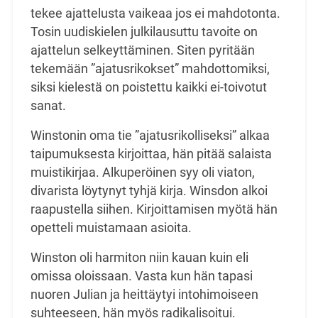
tekee ajattelusta vaikeaa jos ei mahdotonta.
Tosin uudiskielen julkilausuttu tavoite on
ajattelun selkeyttäminen. Siten pyritään
tekemään ”ajatusrikokset” mahdottomiksi,
siksi kielestä on poistettu kaikki ei-toivotut
sanat.
Winstonin oma tie ”ajatusrikolliseksi” alkaa
taipumuksesta kirjoittaa, hän pitää salaista
muistikirjaa. Alkuperöinen syy oli viaton,
divarista löytynyt tyhjä kirja. Winsdon alkoi
raapustella siihen. Kirjoittamisen myötä hän
opetteli muistamaan asioita.
Winston oli harmiton niin kauan kuin eli
omissa oloissaan. Vasta kun hän tapasi
nuoren Julian ja heittäytyi intohimoiseen
suhteeseen, hän myös radikalisoitui.