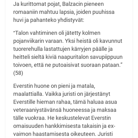
Ja kurittomat pojat, Balzacin pieneen
romaaniin mahtuu lapsia, joiden puuhissa
huvi ja pahanteko yhdistyvät:
Talon vahtiminen oli jätetty kolmen
”
pojanviikarin varaan. Yksi heistä oli kavunnut
tuorerehulla lastattujen kärryjen päälle ja
heitteli sieltä kiviä naapuritalon savupiippuun
toivoen, että ne putoaisivat suoraan pataan.”
(58)
Everstin huone on pieni ja matala,
maalattialla. Vaikka juristi on järjestänyt
Everstille hieman rahaa, tämä haluaa asua
veteraaniystävänsä huoneessa ja maksaa
tälle vuokraa. He keskustelevat Everstin
omaisuuden hankkimisesta takaisin ja ex-
vaimon haastamisesta oikeuteen. Juristi