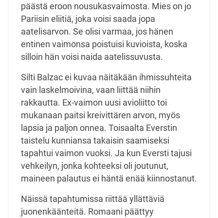
päästä eroon nousukasvaimosta. Mies on jo
Pariisin eliitiä, joka voisi saada jopa
aatelisarvon. Se olisi varmaa, jos hänen
entinen vaimonsa poistuisi kuvioista, koska
silloin hän voisi naida aatelissuvusta.
Silti Balzac ei kuvaa näitäkään ihmissuhteita
vain laskelmoivina, vaan liittää niihin
rakkautta. Ex-vaimon uusi avioliitto toi
mukanaan paitsi kreivittären arvon, myös
lapsia ja paljon onnea. Toisaalta Everstin
taistelu kunniansa takaisin saamiseksi
tapahtui vaimon vuoksi. Ja kun Eversti tajusi
vehkeilyn, jonka kohteeksi oli joutunut,
maineen palautus ei häntä enää kiinnostanut.
Näissä tapahtumissa riittää yllättäviä
juonenkäänteitä. Romaani päättyy