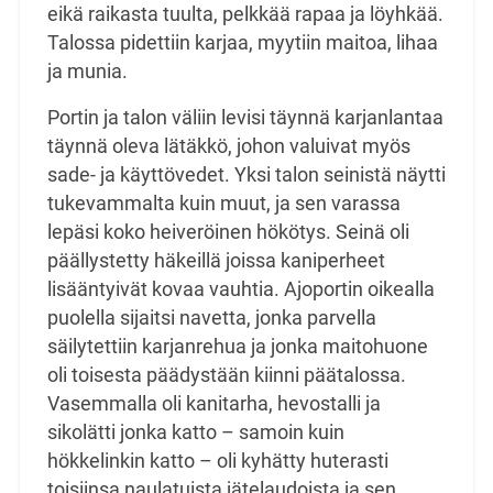
eikä raikasta tuulta, pelkkää rapaa ja löyhkää.
Talossa pidettiin karjaa, myytiin maitoa, lihaa
ja munia.
Portin ja talon väliin levisi täynnä karjanlantaa
täynnä oleva lätäkkö, johon valuivat myös
sade- ja käyttövedet. Yksi talon seinistä näytti
tukevammalta kuin muut, ja sen varassa
lepäsi koko heiveröinen hökötys. Seinä oli
päällystetty häkeillä joissa kaniperheet
lisääntyivät kovaa vauhtia. Ajoportin oikealla
puolella sijaitsi navetta, jonka parvella
säilytettiin karjanrehua ja jonka maitohuone
oli toisesta päädystään kiinni päätalossa.
Vasemmalla oli kanitarha, hevostalli ja
sikolätti jonka katto – samoin kuin
hökkelinkin katto – oli kyhätty huterasti
toisiinsa naulatuista jätelaudoista ja sen