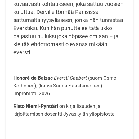
kuvaavasti kohtaukseen, joka sattuu vuosien
kuluttua. Derville törmää Pariisissa
sattumalta ryysyläiseen, jonka hän tunnistaa
Everstiksi. Kun hän puhuttelee tätä ukko
paljastuu hulluksi joka höpisee omiaan – ja
kieltää ehdottomasti olevansa mikään
eversti.
Honoré de Balzac
Eversti Chabert
(suom Osmo
Korhonen), (kansi Sanna Saastamoinen)
Impromptu 2026
Risto Niemi-Pynttäri
on kirjallisuuden ja
kirjoittamisen dosentti Jyväskylän yliopistosta