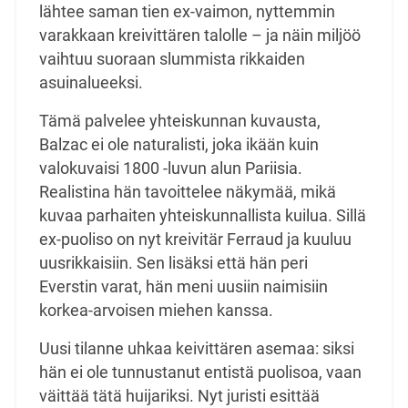
lähtee saman tien ex-vaimon, nyttemmin
varakkaan kreivittären talolle – ja näin miljöö
vaihtuu suoraan slummista rikkaiden
asuinalueeksi.
Tämä palvelee yhteiskunnan kuvausta,
Balzac ei ole naturalisti, joka ikään kuin
valokuvaisi 1800 -luvun alun Pariisia.
Realistina hän tavoittelee näkymää, mikä
kuvaa parhaiten yhteiskunnallista kuilua. Sillä
ex-puoliso on nyt kreivitär Ferraud ja kuuluu
uusrikkaisiin. Sen lisäksi että hän peri
Everstin varat, hän meni uusiin naimisiin
korkea-arvoisen miehen kanssa.
Uusi tilanne uhkaa keivittären asemaa: siksi
hän ei ole tunnustanut entistä puolisoa, vaan
väittää tätä huijariksi. Nyt juristi esittää