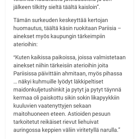
jälkeen tilkitty sieltä täältä kaisloin”.
Tämän surkeuden keskeyttää kertojan
huomautus, täältä käsin ruokitaan Pariisia –
ainekset myös kaupungin tärkeimpiin
aterioihin:
Kuten kaikissa paikoissa, joissa valmistetaan
”
ainekset niihin tärkeisiin aterioihin joita
Pariisissa päivittäin ahmitaan, myös pihassa
… näkyi kuhmuille lyödyt läkkipeltiset
maidonkuljetushinkit ja pytyt ja pytyt täynnä
kermaa oli paiskottu sikin sokin likapyykkiin
kuuluvien vaatenyttyjen sekaan
maitohuoneen eteen. Astioiden pesuun
tarkoitetut reikäiset rievut liehuivat
auringossa keppien väliin viritetyllä narulla.”