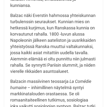
kunniansa.
Balzac näki Everstin hahmossa yhteiskunnan
turbulenssin seuraukset. Kunnian mies on
hetkessä kurjimus, kun Ranskassa kunnia on
korvautunut rahalla. 1800 -luvun alussa
Napoleonin jälkeen aateliston ja uusrikkaiden
yhteistyössä Ranska muuttui valtakunnaksi,
jossa kaikki asiat mitattiin uudella tavalla.
Aiemmin elämää ei oltu punnittu niin julmasti
rahalla. Se synnytti Pariisin slummit, ja niiden
vierelle rikkaiden asuntoalueet.
Balzacin massiivinen teossarja
La Comédie
humaine
– inhimillinen näytelmä syntyi
markkinatalouden orastaessa. Se oli
romaanitaiteellinen tutkimus, sosiologiaa
joka vaikutti sosiologian syntyyn. Balzac tutki