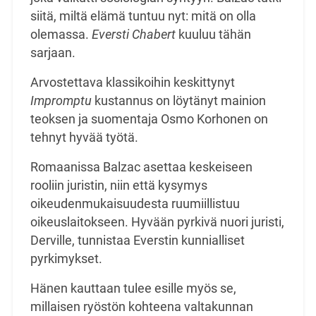
siitä, miltä elämä tuntuu nyt: mitä on olla
olemassa.
Eversti Chabert
kuuluu tähän
sarjaan.
Arvostettava klassikoihin keskittynyt
Impromptu
kustannus on löytänyt mainion
teoksen ja suomentaja Osmo Korhonen on
tehnyt hyvää työtä.
Romaanissa Balzac asettaa keskeiseen
rooliin juristin, niin että kysymys
oikeudenmukaisuudesta ruumiillistuu
oikeuslaitokseen. Hyvään pyrkivä nuori juristi,
Derville, tunnistaa Everstin kunnialliset
pyrkimykset.
Hänen kauttaan tulee esille myös se,
millaisen ryöstön kohteena valtakunnan