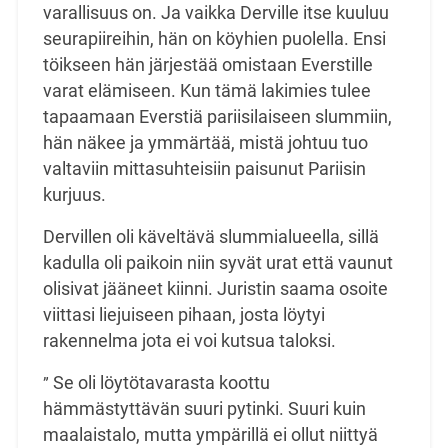
varallisuus on. Ja vaikka Derville itse kuuluu
seurapiireihin, hän on köyhien puolella. Ensi
töikseen hän järjestää omistaan Everstille
varat elämiseen. Kun tämä lakimies tulee
tapaamaan Everstiä pariisilaiseen slummiin,
hän näkee ja ymmärtää, mistä johtuu tuo
valtaviin mittasuhteisiin paisunut Pariisin
kurjuus.
Dervillen oli käveltävä slummialueella, sillä
kadulla oli paikoin niin syvät urat että vaunut
olisivat jääneet kiinni. Juristin saama osoite
viittasi liejuiseen pihaan, josta löytyi
rakennelma jota ei voi kutsua taloksi.
Se oli löytötavarasta koottu
”
hämmästyttävän suuri pytinki. Suuri kuin
maalaistalo, mutta ympärillä ei ollut niittyä