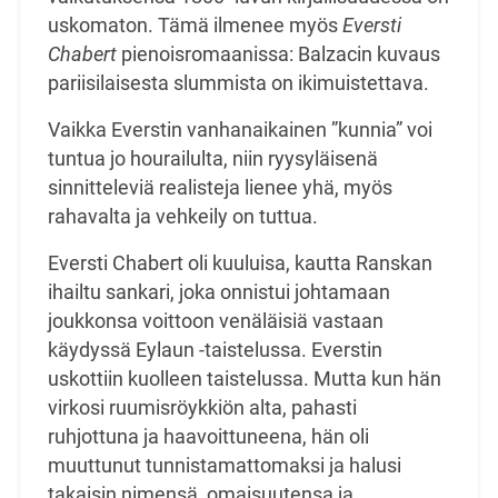
uskomaton. Tämä ilmenee myös
Eversti
Chabert
pienoisromaanissa: Balzacin kuvaus
pariisilaisesta slummista on ikimuistettava.
Vaikka Everstin vanhanaikainen ”kunnia” voi
tuntua jo hourailulta, niin ryysyläisenä
sinnitteleviä realisteja lienee yhä, myös
rahavalta ja vehkeily on tuttua.
Eversti Chabert oli kuuluisa, kautta Ranskan
ihailtu sankari, joka onnistui johtamaan
joukkonsa voittoon venäläisiä vastaan
käydyssä Eylaun -taistelussa. Everstin
uskottiin kuolleen taistelussa. Mutta kun hän
virkosi ruumisröykkiön alta, pahasti
ruhjottuna ja haavoittuneena, hän oli
muuttunut tunnistamattomaksi ja halusi
takaisin nimensä, omaisuutensa ja