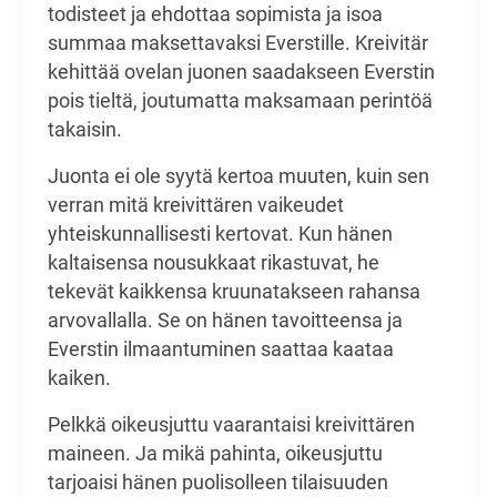
todisteet ja ehdottaa sopimista ja isoa
summaa maksettavaksi Everstille. Kreivitär
kehittää ovelan juonen saadakseen Everstin
pois tieltä, joutumatta maksamaan perintöä
takaisin.
Juonta ei ole syytä kertoa muuten, kuin sen
verran mitä kreivittären vaikeudet
yhteiskunnallisesti kertovat. Kun hänen
kaltaisensa nousukkaat rikastuvat, he
tekevät kaikkensa kruunatakseen rahansa
arvovallalla. Se on hänen tavoitteensa ja
Everstin ilmaantuminen saattaa kaataa
kaiken.
Pelkkä oikeusjuttu vaarantaisi kreivittären
maineen. Ja mikä pahinta, oikeusjuttu
tarjoaisi hänen puolisolleen tilaisuuden