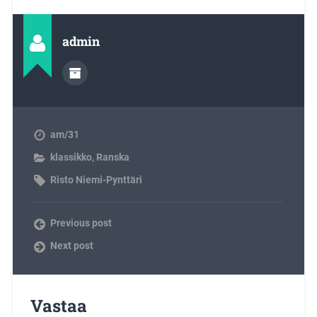
admin
am/31
klassikko
,
Ranska
Risto Niemi-Pynttäri
Previous post
Next post
Vastaa