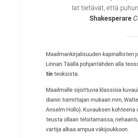
lat tie­tä­vät, että puh
Sha­kes­pe­rare
C
Maa­il­man­kir­ja­li­suu­den kapi­nal­lis­te
Lin­nan Täällä poh­jan­täh­den alla teos­
tin
teoksista.
Maa­il­malle sijoit­tu­via klas­si­sia kuvauk
dia­nin toi­mit­ta­jan mukaan mm, Wal­
Anselm Hollo). Kuvauk­sen koh­teena on
teusta ollaan teloi­ta­massa, rie­haan­
var­tija alkaa ampua väkijoukkoon.