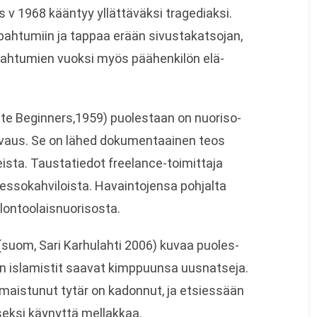
s v 1968 kään­tyy yllät­tä­väksi tra­ge­diaksi.
pah­tu­miin ja tap­paa erään sivus­ta­kat­so­jan,
pah­tu­mien vuoksi myös pää­hen­ki­lön elä­
te Beginners,1959) puo­les­taan on nuo­ri­so­
n kuvaus. Se on lähed doku­men­taa­inen teos
ai­heista. Taus­ta­tie­dot freelance-toimittaja
­so­kah­vi­loista. Havain­to­jensa poh­jalta
 lontoolaisnuorisosta.
suom, Sari Kar­hu­lahti 2006) kuvaa puo­les­
 isla­mis­tit saa­vat kimp­puunsa uus­nat­seja.
­mais­tu­nut tytär on kadon­nut, ja etsies­sään
­seksi käy­nyttä mellakkaa.