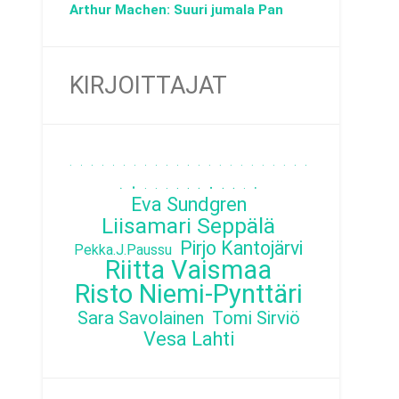
Arthur Machen: Suuri jumala Pan
KIRJOITTAJAT
.
.
.
.
.
.
.
.
.
.
.
.
.
.
.
.
.
.
.
.
.
.
.
.
.
.
.
.
.
.
.
.
.
.
.
.
Eva Sundgren
Liisamari Seppälä
Pirjo Kantojärvi
Pekka.J.Paussu
Riitta Vaismaa
Risto Niemi-Pynttäri
Sara Savolainen
Tomi Sirviö
Vesa Lahti