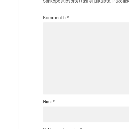
Sähköpostiosoitettasi ei julkaista.
Pakolli
Kommentti
*
Nimi
*