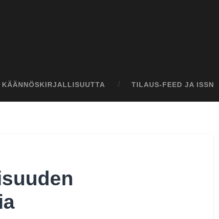
I KÄÄNNÖSKIRJALLISUUTTA
TILAUS-FEED JA ISSN
lisuuden
ia