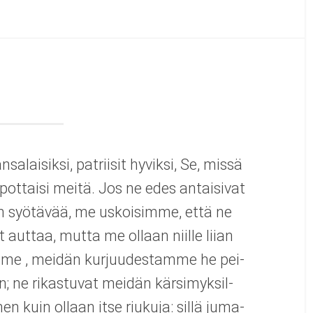
sa­lai­siksi, pat­rii­sit hyviksi, Se, missä
l­pot­taisi meitä. Jos ne edes antai­si­vat
 on syö­tä­vää, me uskoi­simme, että ne
at aut­taa, mutta me ollaan niille liian
amme , mei­dän kur­juu­des­tamme he pei­
n; ne rikas­tu­vat mei­dän kär­si­myk­sil­
en kuin ollaan itse riu­kuja: sillä juma­