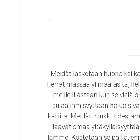
“Mei­dät las­ke­taan huo­noiksi kan­
her­rat mäs­sää yli­mää­rä­sitä, he
meille lii­as­taan kun se vielä
sulaa ihmi­syyt­tään haluai­si­v
kal­liita. Mei­dän niuk­kuu­des­t
laa­vat omaa yltä­kyl­läi­syyt­tää
lämme. Kos­te­taan sei­päillä, enn