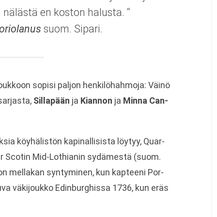
un nälästä en kos­ton halusta. “
orio­la­nus
suom. Sipari.
n jouk­koon sopisi pal­jon hen­ki­lö­hah­moja: Väinö
sar­jasta,
Sil­la­pään
ja
Kian­non
ja
Minna Can­
­sia köy­hä­lis­tön kapi­nal­li­sista löy­tyy, Quar­
ter Sco­tin Mid-Lothianin sydä­mestä (suom.
 mel­la­kan syn­ty­mi­nen, kun kap­teeni Por­
tuva väki­joukko Edin­burg­hissa 1736, kun eräs