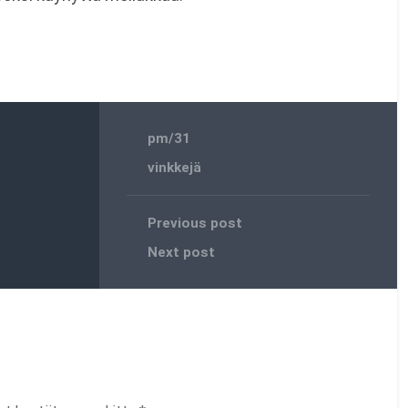
pm/31
vinkkejä
Previous post
Next post