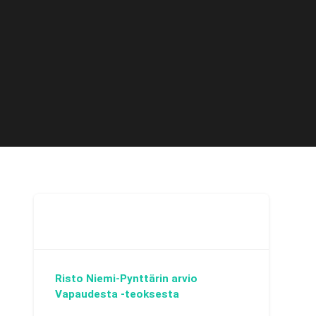
Risto Niemi-Pynttärin arvio
Vapaudesta -teoksesta