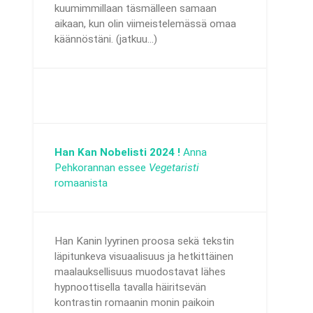
kuumimmillaan täsmälleen samaan
aikaan, kun olin viimeistelemässä omaa
käännöstäni. (jatkuu...)
Han Kan Nobelisti 2024 !
Anna
Pehkorannan essee
Vegetaristi
romaanista
Han Kanin lyyrinen proosa sekä tekstin
läpitunkeva visuaalisuus ja hetkittäinen
maalauksellisuus muodostavat lähes
hypnoottisella tavalla häiritsevän
kontrastin romaanin monin paikoin