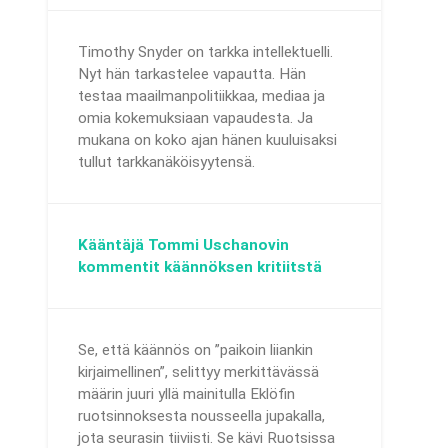
Timothy Snyder on tarkka intellektuelli.
Nyt hän tarkastelee vapautta. Hän
testaa maailmanpolitiikkaa, mediaa ja
omia kokemuksiaan vapaudesta. Ja
mukana on koko ajan hänen kuuluisaksi
tullut tarkkanäköisyytensä.
Kääntäjä Tommi Uschanovin
kommentit käännöksen kritiitstä
Se, että käännös on ”paikoin liiankin
kirjaimellinen”, selittyy merkittävässä
määrin juuri yllä mainitulla Eklöfin
ruotsinnoksesta nousseella jupakalla,
jota seurasin tiiviisti. Se kävi Ruotsissa