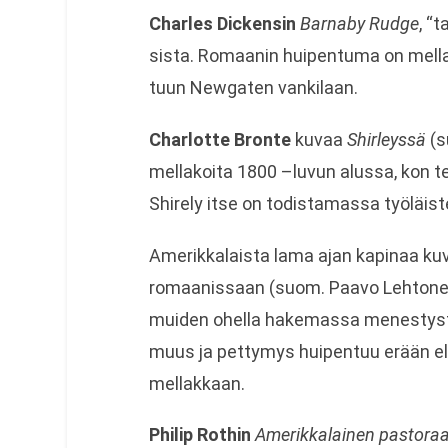
Char­les Dic­ken­sin
Bar­naby Rudge
, “t
sista. Romaa­nin hui­pen­tuma on mel­la­ko
tuun New­ga­ten vankilaan.
Char­lotte Bronte
kuvaa
Shir­leyssä
(s
mel­la­koita 1800 –luvun alussa, kon teh­
Shi­rely itse on todis­ta­massa työ­läis
Ame­rik­ka­laista lama ajan kapi­naa k
romaa­nis­saan (suom. Paavo Leh­to­ne
mui­den ohella hake­massa menes­tystä
muus ja pet­ty­mys hui­pen­tuu erään el
mellakkaan.
Phi­lip Rot­hin
Ame­rik­ka­lai­nen pas­to­ra