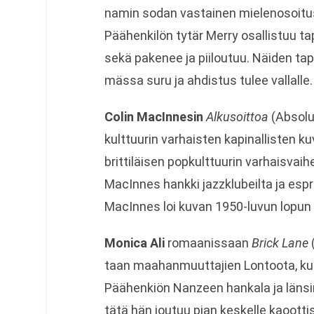
na­min sodan vas­tai­nen mie­le­no­soi­tu
Pää­hen­ki­lön tytär Merry osal­lis­tuu ta
sekä pake­nee ja pii­lou­tuu. Näi­den ta
mässa suru ja ahdis­tus tulee val­lalle.
Colin MacIn­ne­sin
Alkusoit­toa
(Abso­lu
kult­tuu­rin var­hais­ten kapi­nal­lis­te
brit­ti­läi­sen pop­kult­tuu­rin var­hais­v
MacIn­nes hankki jazzklu­beilta ja espres
MacIn­nes loi kuvan 1950-luvun lopun
Monica Ali
romaa­nis­saan
Brick Lane
(
taan maa­han­muut­ta­jien Lon­toota, kun
Pää­hen­kiön Nanzeen han­kala ja län­si
tätä hän jou­tuu pian kes­kelle kaoot­ti