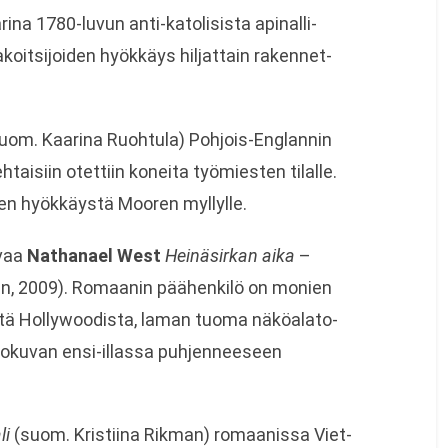
arina 1780-luvun anti-katolisista api­nal­li­
it­si­joi­den hyök­käys hil­jat­tain raken­net­
uom. Kaa­rina Ruoh­tula) Pohjois-Englannin
tai­siin otet­tiin koneita työ­mies­ten tilalle.
­ten hyök­käystä Moo­ren myllylle.
uvaa
Nat­ha­nael West
Hei­nä­sir­kan aika
–
n, 2009). Romaa­nin pää­hen­kilö on monien
 Hol­lywoo­dista, laman tuoma näkö­ala­to­
o­ku­van ensi-illassa puh­jen­nee­seen
ali
(suom. Kris­tiina Rik­man) romaa­nissa Viet­