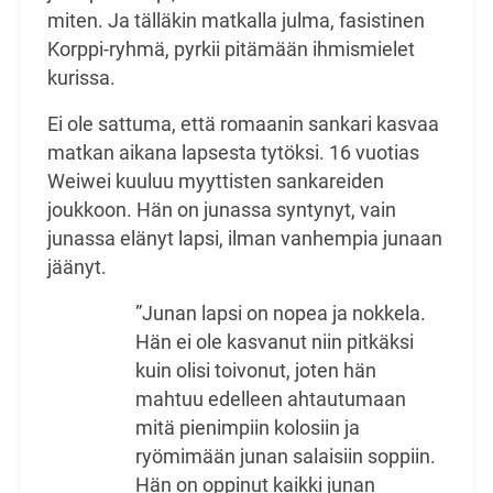
miten. Ja tälläkin matkalla julma, fasistinen
Korppi-ryhmä, pyrkii pitämään ihmismielet
kurissa.
Ei ole sattuma, että romaanin sankari kasvaa
matkan aikana lapsesta tytöksi. 16 vuotias
Weiwei kuuluu myyttisten sankareiden
joukkoon. Hän on junassa syntynyt, vain
junassa elänyt lapsi, ilman vanhempia junaan
jäänyt.
”Junan lapsi on nopea ja nokkela.
Hän ei ole kasvanut niin pitkäksi
kuin olisi toivonut, joten hän
mahtuu edelleen ahtautumaan
mitä pienimpiin kolosiin ja
ryömimään junan salaisiin soppiin.
Hän on oppinut kaikki junan