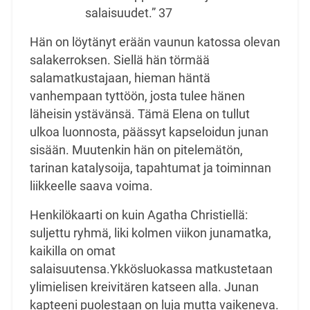
salaisuudet.” 37
Hän on löytänyt erään vaunun katossa olevan
salakerroksen. Siellä hän törmää
salamatkustajaan, hieman häntä
vanhempaan tyttöön, josta tulee hänen
läheisin ystävänsä. Tämä Elena on tullut
ulkoa luonnosta, päässyt kapseloidun junan
sisään. Muutenkin hän on pitelemätön,
tarinan katalysoija, tapahtumat ja toiminnan
liikkeelle saava voima.
Henkilökaarti on kuin Agatha Christiellä:
suljettu ryhmä, liki kolmen viikon junamatka,
kaikilla on omat
salaisuutensa.Ykkösluokassa matkustetaan
ylimielisen kreivitären katseen alla. Junan
kapteeni puolestaan on luja mutta vaikeneva.