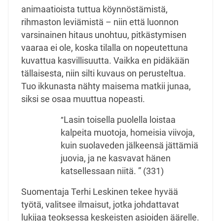
animaatioista tuttua köynnöstämistä,
rihmaston leviämistä – niin että luonnon
varsinainen hitaus unohtuu, pitkästymisen
vaaraa ei ole, koska tilalla on nopeutettuna
kuvattua kasvillisuutta. Vaikka en pidäkään
tällaisesta, niin silti kuvaus on perusteltua.
Tuo ikkunasta nähty maisema matkii junaa,
siksi se osaa muuttua nopeasti.
Lasin toisella puolella loistaa
”
kalpeita muotoja, homeisia viivoja,
kuin suolaveden jälkeensä jättämiä
juovia, ja ne kasvavat hänen
katsellessaan niitä. ” (331)
Suomentaja Terhi Leskinen tekee hyvää
työtä, valitsee ilmaisut, jotka johdattavat
lukijaa teoksessa keskeisten asioiden äärelle.