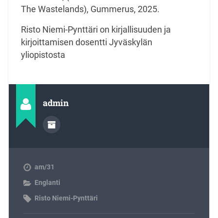
The Wastelands), Gummerus, 2025.
Risto Niemi-Pynttäri on kirjallisuuden ja
kirjoittamisen dosentti Jyväskylän
yliopistosta
admin
am/31
Englanti
Risto Niemi-Pynttäri