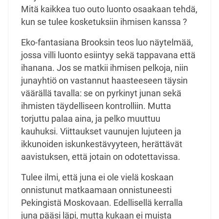
Mitä kaikkea tuo outo luonto osaakaan tehdä,
kun se tulee kosketuksiin ihmisen kanssa ?
Eko-fantasiana Brooksin teos luo näytelmää,
jossa villi luonto esiintyy sekä tappavana että
ihanana. Jos se matkii ihmisen pelkoja, niin
junayhtiö on vastannut haasteeseen täysin
väärällä tavalla: se on pyrkinyt junan sekä
ihmisten täydelliseen kontrolliin. Mutta
torjuttu palaa aina, ja pelko muuttuu
kauhuksi. Viittaukset vaunujen lujuteen ja
ikkunoiden iskunkestävyyteen, herättävät
aavistuksen, että jotain on odotettavissa.
Tulee ilmi, että juna ei ole vielä koskaan
onnistunut matkaamaan onnistuneesti
Pekingistä Moskovaan. Edellisellä kerralla
juna pääsi läpi, mutta kukaan ei muista