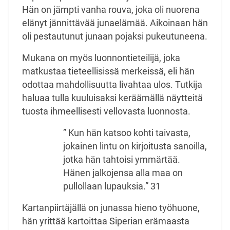
Hän on jämpti vanha rouva, joka oli nuorena
elänyt jännittävää junaelämää. Aikoinaan hän
oli pestautunut junaan pojaksi pukeutuneena.
Mukana on myös luonnontieteilijä, joka
matkustaa tieteellisissä merkeissä, eli hän
odottaa mahdollisuutta livahtaa ulos. Tutkija
haluaa tulla kuuluisaksi keräämällä näytteitä
tuosta ihmeellisesti vellovasta luonnosta.
” Kun hän katsoo kohti taivasta,
jokainen lintu on kirjoitusta sanoilla,
jotka hän tahtoisi ymmärtää.
Hänen jalkojensa alla maa on
pullollaan lupauksia.” 31
Kartanpiirtäjällä on junassa hieno työhuone,
hän yrittää kartoittaa Siperian erämaasta