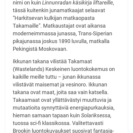
nimi on kuin
Linnunradan käsikirja liftareille
,
tässä kuitenkin junamatkaajat selaavat
”Harkitsevan kulkijan matkaopasta
Takamaille”. Matkaustajat ovat aikansa
moderneimmassa junassa, Trans-Siperian
pikajunassa joskus 1890 luvulla, matkalla
Pekingistä Moskovaan.
Ikkunan takana vilistää Takamaat
(Wastelands) Keskeinen luontokokemus on
kaikille meille tuttu – junan ikkunassa
vilistävät maisemat ja vesinoro. Ikkunan
takana ovat maat, joita saa vain katsella.
Takaamaat ovat yllättävästyi muuttuvia ja
mutaatioita synnyttäviä energiapurkauksia,
hieman samaan tapaan kuin
Solariksessa,
tuossa sci-fi klassikossa. Valitettavasti
Brookin luontokuvaukset suosivat fantasia-