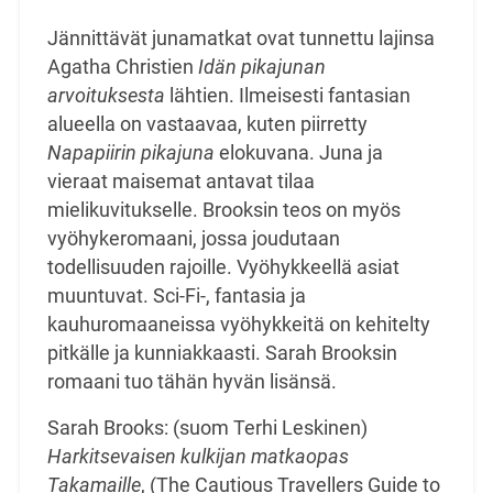
Jännittävät junamatkat ovat tunnettu lajinsa
Agatha Christien
Idän pikajunan
arvoituksesta
lähtien. Ilmeisesti fantasian
alueella on vastaavaa, kuten piirretty
Napapiirin pikajuna
elokuvana. Juna ja
vieraat maisemat antavat tilaa
mielikuvitukselle.
Brooksin teos on myös
vyöhykeromaani, jossa joudutaan
todellisuuden rajoille. Vyöhykkeellä asiat
muuntuvat. Sci-Fi-, fantasia ja
kauhuromaaneissa vyöhykkeitä on kehitelty
pitkälle ja kunniakkaasti. Sarah Brooksin
romaani tuo tähän hyvän lisänsä.
Sarah Brooks: (suom Terhi Leskinen)
Harkitsevaisen kulkijan matkaopas
Takamaille
, (The Cautious Travellers Guide to