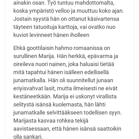
ainakin osan. Työ tuntuu mahdottomalta,
koska ympäristö velloo ja muuttuu koko ajan.
Jostain syystä hän on ottanut käsivartensa
täyteen tatuoituja karttoja, vai ovatko nuo
kuviot levinneet hänen iholleen
Ehkä goottilaisin hahmo romaanissa on
surullinen Marija. Hän herkkä, epävarma ja
oireileva nuori nainen, joka haluaisi tietää
mitä tapahtui hänen isälleen edellisellä
junamatkalla. Hän oli suunnitellut junaan
eriyisvahvat lasit, mutta ilmeisesti ne eivät
kestäneetkään. Marija ei uskonyt virallista
selitystä isänsä kuolemasta, hän lähti
junamatkalle selvittääkseen todellisen syyn.
Marijasta kasvaa rohkea tekijä
aavistaessaan, että hänen isänsä saattoikin
olla sankari.