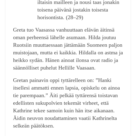
iltaisin mailleen ja nousi taas jonakin
toisena päivänä jostakin toisesta
horisontista. (28‒29)
Greta tuo Vaasassa vanhuuttaan elävän äitinsä
oman perheensä lähelle asumaan. Hilda joutuu
Ruotsiin muuttaessaan jättämään Suomeen paljon
muistojaan, mutta ei kaikkia. Hildalla on astma ja
heikko sydän. Hänen ainoat ilonsa ovat radio ja
säännölliset puhelut Hellille Vaasaan.
Gretan painavin oppi tyttärelleen on: ”Hanki
itsellesi ammatti ennen lapsia, opiskelu on ainoa
tie parempaan.” Äiti pelkää tyttärensä toistavan
edellisten sukupolvien tekemät virheet, että
Kathrine tekee samoin kuin hän itse aikanaan.
Äidin neuvon noudattaminen vaatii Kathrinelta
selkeän päätöksen.