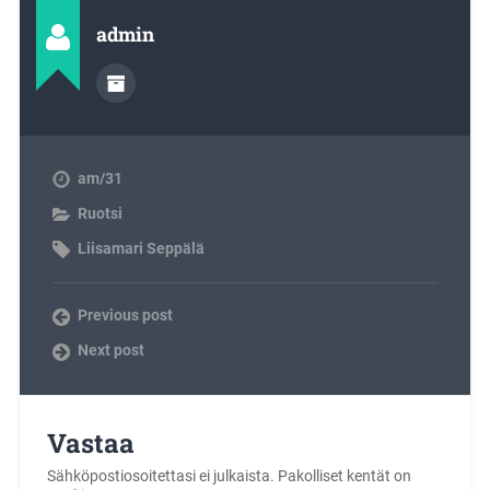
admin
am/31
Ruotsi
Liisamari Seppälä
Previous post
Next post
Vastaa
Sähköpostiosoitettasi ei julkaista.
Pakolliset kentät on