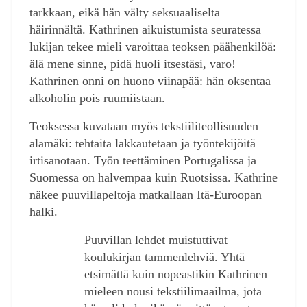
tarkkaan, eikä hän välty seksuaaliselta
häirinnältä. Kathrinen aikuistumista seuratessa
lukijan tekee mieli varoittaa teoksen päähenkilöä:
älä mene sinne, pidä huoli itsestäsi, varo!
Kathrinen onni on huono viinapää: hän oksentaa
alkoholin pois ruumiistaan.
Teoksessa kuvataan myös tekstiiliteollisuuden
alamäki: tehtaita lakkautetaan ja työntekijöitä
irtisanotaan. Työn teettäminen Portugalissa ja
Suomessa on halvempaa kuin Ruotsissa. Kathrine
näkee puuvillapeltoja matkallaan Itä-Euroopan
halki.
Puuvillan lehdet muistuttivat
koulukirjan tammenlehviä. Yhtä
etsimättä kuin nopeastikin Kathrinen
mieleen nousi tekstiilimaailma, jota