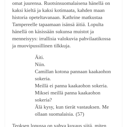
omat juurensa. Ruotsinsuomalaisena hänellä on
kaksi kieltä ja kaksi kotimaata, kahden maan
historia opeteltavanaan. Kathrine matkustaa
Tampereelle tapaamaan isänsä äitiä. Lopulta
hänellä on käsissään sukunsa muistot ja
menneisyys: irrallisia valokuvia pahvilaatikossa
ja muovipussillinen tilkkuja.
Äiti.
Niin.
Camillan kotona pannaan kaakaohon
sokeria.
Meillä ei panna kaakaohon sokeria.
Miksei meillä panna kaakaohon
sokeria?
Älä kysy, kun tierät vastauksen. Me
ollaan suomalaisia. (57)
Teoksen lopussa on vahva kuvaus siitä, miten