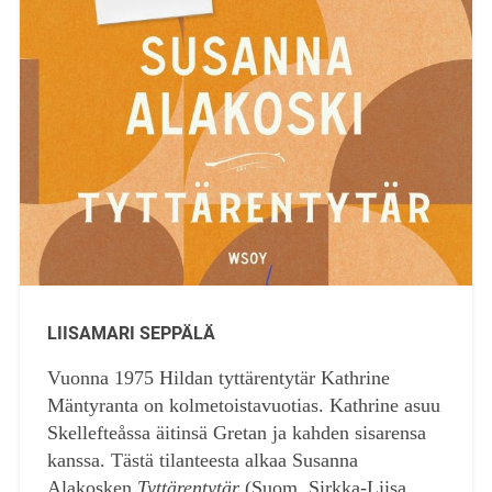
LIISAMARI SEPPÄLÄ
Vuonna 1975 Hildan tyttärentytär Kathrine
Mäntyranta on kolmetoistavuotias. Kathrine asuu
Skellefteåssa äitinsä Gretan ja kahden sisarensa
kanssa. Tästä tilanteesta alkaa Susanna
Alakosken
Tyttärentytär
(Suom. Sirkka-Liisa