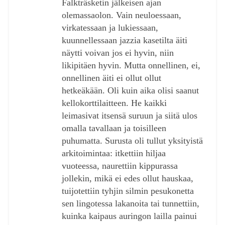
Falkträsketin jälkeisen ajan
olemassaolon. Vain neuloessaan,
virkatessaan ja lukiessaan,
kuunnellessaan jazzia kasetilta äiti
näytti voivan jos ei hyvin, niin
likipitäen hyvin. Mutta onnellinen, ei,
onnellinen äiti ei ollut ollut
hetkeäkään. Oli kuin aika olisi saanut
kellokorttilaitteen. He kaikki
leimasivat itsensä suruun ja siitä ulos
omalla tavallaan ja toisilleen
puhumatta. Surusta oli tullut yksityistä
arkitoimintaa: itkettiin hiljaa
vuoteessa, naurettiin kippurassa
jollekin, mikä ei edes ollut hauskaa,
tuijotettiin tyhjin silmin pesukonetta
sen lingotessa lakanoita tai tunnettiin,
kuinka kaipaus auringon lailla painui