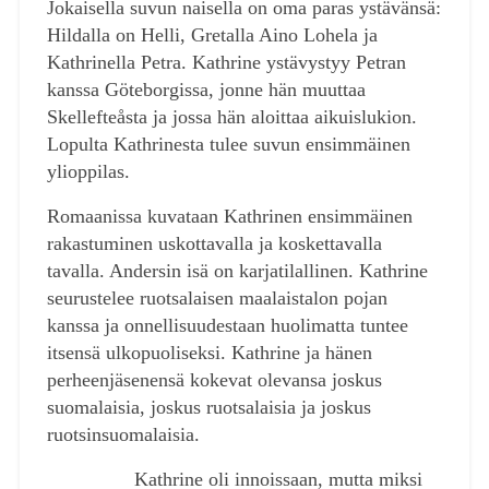
Jokaisella suvun naisella on oma paras ystävänsä:
Hildalla on Helli, Gretalla Aino Lohela ja
Kathrinella Petra. Kathrine ystävystyy Petran
kanssa Göteborgissa, jonne hän muuttaa
Skellefteåsta ja jossa hän aloittaa aikuislukion.
Lopulta Kathrinesta tulee suvun ensimmäinen
ylioppilas.
Romaanissa kuvataan Kathrinen ensimmäinen
rakastuminen uskottavalla ja koskettavalla
tavalla. Andersin isä on karjatilallinen. Kathrine
seurustelee ruotsalaisen maalaistalon pojan
kanssa ja onnellisuudestaan huolimatta tuntee
itsensä ulkopuoliseksi. Kathrine ja hänen
perheenjäsenensä kokevat olevansa joskus
suomalaisia, joskus ruotsalaisia ja joskus
ruotsinsuomalaisia.
Kathrine oli innoissaan, mutta miksi