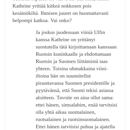
Kathrine yrittää kitkeä nokkosen pois
kesämökiltä. Ihmisen juuret on huomattavasti
helpompi katkoa. Vai onko?
Ja joskus juodessaan viiniä Ulfin
kanssa Kathrine on yrittänyt
suostutella tätä kirjoittamaan kanssaan
Ruotsin kuninkaalle ja ehdottamaan
Ruotsin ja Suomen liittämistä taas
yhteen. Toisina uhmakkaina viini-
iltoina hän on suunnitellut
pirauttavansa Suomen presidentille ja
pyytävänsä, että Suomi tekisi asiassa
aloitteen. Tavoite on aina ollut sama:
ettei hänen, simsalabim, enää tarvitsisi
olla yhtä aikaa suomalainen,
ruotsalainen ja ruotsinsuomalainen.
Ettei hänen tarvitsisi puhua ja ajatella