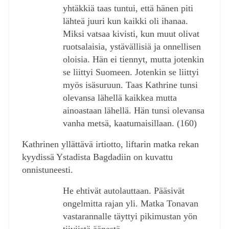
yhtäkkiä taas tuntui, että hänen piti
lähteä juuri kun kaikki oli ihanaa.
Miksi vatsaa kivisti, kun muut olivat
ruotsalaisia, ystävällisiä ja onnellisen
oloisia. Hän ei tiennyt, mutta jotenkin
se liittyi Suomeen. Jotenkin se liittyi
myös isäsuruun. Taas Kathrine tunsi
olevansa lähellä kaikkea mutta
ainoastaan lähellä. Hän tunsi olevansa
vanha metsä, kaatumaisillaan. (160)
Kathrinen yllättävä irtiotto, liftarin matka rekan
kyydissä Ystadista Bagdadiin on kuvattu
onnistuneesti.
He ehtivät autolauttaan. Pääsivät
ongelmitta rajan yli. Matka Tonavan
vastarannalle täyttyi pikimustan yön
tiiviistä äänestä.