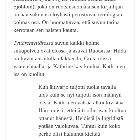
Sjöblom), joka on ruotsinsuomalaisen kirjailijan
omaan sukuunsa löyhästi perustuvan tetralogian
kolmas osa. On huomattavaa, että suvun tarina
kerrotaan sen naisten kautta.
Tyttärentyttäressä
suvun kaikki kolme
sukupolvea ovat elossa ja asuvat Ruotsissa. Hilda
on hyvin ansaitulla eläkkeellä, Greta töissä
vaatetehtaalla, ja Kathrine käy koulua. Kathrinen
isä on kuollut.
Kun äitivarjo tuijotti tuolla tavalla
ulos kuin se nyt tuijotti ison männyn
oksia, Kathrinen vatsaa alkoi kivistää.
Hän muisti, ettei äiti ollut isän kuoltua
ottanut hänestä, Heidistä ja Ingridistä
yhtään valokuvaa. Tuntui kuin koko
perhe olisi halunnut kieltää