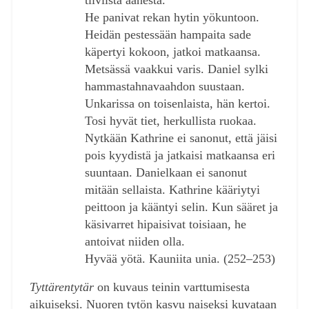
He panivat rekan hytin yökuntoon.
Heidän pestessään hampaita sade
käpertyi kokoon, jatkoi matkaansa.
Metsässä vaakkui varis. Daniel sylki
hammastahnavaahdon suustaan.
Unkarissa on toisenlaista, hän kertoi.
Tosi hyvät tiet, herkullista ruokaa.
Nytkään Kathrine ei sanonut, että jäisi
pois kyydistä ja jatkaisi matkaansa eri
suuntaan. Danielkaan ei sanonut
mitään sellaista. Kathrine kääriytyi
peittoon ja kääntyi selin. Kun sääret ja
käsivarret hipaisivat toisiaan, he
antoivat niiden olla.
Hyvää yötä. Kauniita unia. (252‒253)
Tyttärentytär
on kuvaus teinin varttumisesta
aikuiseksi. Nuoren tytön kasvu naiseksi kuvataan