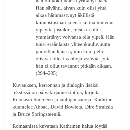
hän oli koko ikänsä yrittänyt paeta.
Hän sävähti, aivan kuin olisi yhtä
aikaa hämmästynyt äkillistä
kiinnostustaan ja ensi kertaa tuntenut
ylpeyttä jostakin, mistä ei ollut
ymmärtänyt voivansa olla ylpeä. Hän
tunsi eräänlaista yhteenkuuluvuutta
puuvillan kanssa, niin kuin pellot
olisivat olleet vanhoja ystäviä, joita
hän ei ollut tavannut pitkään aikaan.
(294‒295)
Kuvauksen, kerronnan ja dialogin lisäksi
tekstissä on päiväkirjamerkintöjä, kirjeitä
Ruotsista Suomeen ja laulujen sanoja. Kathrine
kuuntelee Abbaa, David Bowieta, Dire Straitsia
ja Bruce Springsteeniä.
Romaanissa kuvataan Kathrinen halua löytää