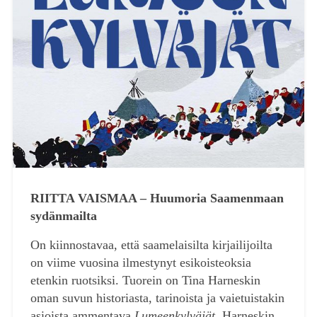
RIITTA VAISMAA –
Huumoria Saamenmaan
sydänmailta
On kiinnostavaa, että saamelaisilta kirjailijoilta
on viime vuosina ilmestynyt esikoisteoksia
etenkin ruotsiksi. Tuorein on Tina Harneskin
oman suvun historiasta, tarinoista ja vaietuistakin
asioista ammentava
Lumeenkylväjät
. Harneskin