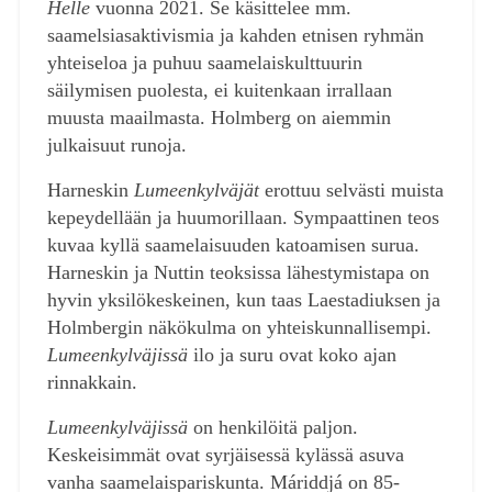
Helle
vuonna 2021. Se käsittelee mm.
saamelsiasaktivismia ja kahden etnisen ryhmän
yhteiseloa ja puhuu saamelaiskulttuurin
säilymisen puolesta, ei kuitenkaan irrallaan
muusta maailmasta. Holmberg on aiemmin
julkaisuut runoja.
Harneskin
Lumeenkylväjät
erottuu selvästi muista
kepeydellään ja huumorillaan. Sympaattinen teos
kuvaa kyllä saamelaisuuden katoamisen surua.
Harneskin ja Nuttin teoksissa lähestymistapa on
hyvin yksilökeskeinen, kun taas Laestadiuksen ja
Holmbergin näkökulma on yhteiskunnallisempi.
Lumeenkylväjissä
ilo ja suru ovat koko ajan
rinnakkain.
Lumeenkylväjissä
on henkilöitä paljon.
Keskeisimmät ovat syrjäisessä kylässä asuva
vanha saamelaispariskunta. Máriddjá on 85-