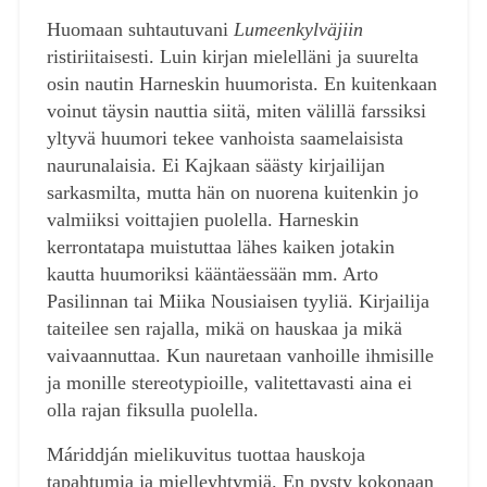
Huomaan suhtautuvani
Lumeenkylväjiin
ristiriitaisesti. Luin kirjan mielelläni ja suurelta
osin nautin Harneskin huumorista. En kuitenkaan
voinut täysin nauttia siitä, miten välillä farssiksi
yltyvä huumori tekee vanhoista saamelaisista
naurunalaisia. Ei Kajkaan säästy kirjailijan
sarkasmilta, mutta hän on nuorena kuitenkin jo
valmiiksi voittajien puolella. Harneskin
kerrontatapa muistuttaa lähes kaiken jotakin
kautta huumoriksi kääntäessään mm. Arto
Pasilinnan tai Miika Nousiaisen tyyliä. Kirjailija
taiteilee sen rajalla, mikä on hauskaa ja mikä
vaivaannuttaa. Kun nauretaan vanhoille ihmisille
ja monille stereotypioille, valitettavasti aina ei
olla rajan fiksulla puolella.
Máriddján mielikuvitus tuottaa hauskoja
tapahtumia ja mielleyhtymiä. En pysty kokonaan