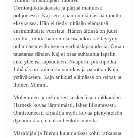
Tornionjokilaaksosta ja pärjää mainiosti
pohjoisessa. Kaj sen sijaan on elämässään melko
eksyksissä. Hän ei tiedä mitäään elämänsä
ensimmäisistä vuosista. Hänen äitinsä on juuri
kuollut, mutta hän on eläessäänkin kieltäytynyt
puhumasta esikoisensa varhaislapsuudesta. Oman
taustansa tähden Kaj ei osaa suhtautua lapsiin
eikä yleensä lapsuuteen. Naapurin pikkupoika
Johánás on kuitenkin sinnikäs ja pakottaa Kajn
ystäväkseen. Kajn ankkuri elämässä on reipas ja
iloinen Mimmi.
Molempien pariskuntien keskenäisen rakkauden
Harnesk kuvaa lämpimästi, lähes liikuttavasti.
Onnistuneesti kirjailija myös kuvaa pienyhteisön
dynamiikkaa, etenkin henkilösuhteita.
Máriddján ja Bieran kujanjuoksu kohti ratkaisua