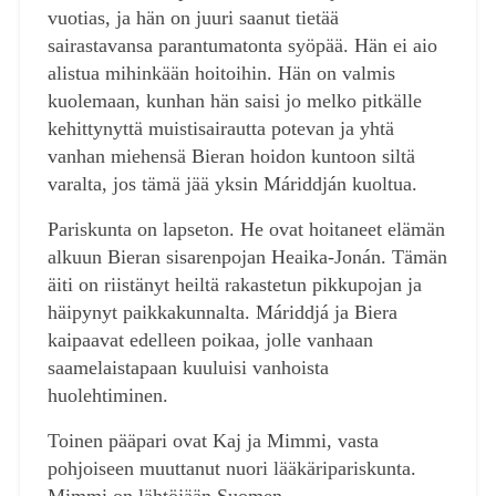
vuotias, ja hän on juuri saanut tietää
sairastavansa parantumatonta syöpää. Hän ei aio
alistua mihinkään hoitoihin. Hän on valmis
kuolemaan, kunhan hän saisi jo melko pitkälle
kehittynyttä muistisairautta potevan ja yhtä
vanhan miehensä Bieran hoidon kuntoon siltä
varalta, jos tämä jää yksin Máriddján kuoltua.
Pariskunta on lapseton. He ovat hoitaneet elämän
alkuun Bieran sisarenpojan Heaika-Jonán. Tämän
äiti on riistänyt heiltä rakastetun pikkupojan ja
häipynyt paikkakunnalta. Máriddjá ja Biera
kaipaavat edelleen poikaa, jolle vanhaan
saamelaistapaan kuuluisi vanhoista
huolehtiminen.
Toinen pääpari ovat Kaj ja Mimmi, vasta
pohjoiseen muuttanut nuori lääkäripariskunta.
Mimmi on lähtöjään Suomen