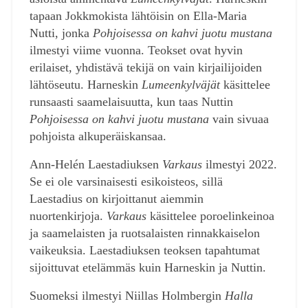
tapaan Jokkmokista lähtöisin on Ella-Maria
Nutti, jonka
Pohjoisessa on kahvi juotu mustana
ilmestyi viime vuonna. Teokset ovat hyvin
erilaiset, yhdistävä tekijä on vain kirjailijoiden
lähtöseutu. Harneskin
Lumeenkylväjät
käsittelee
runsaasti saamelaisuutta, kun taas Nuttin
Pohjoisessa on kahvi juotu mustana
vain sivuaa
pohjoista alkuperäiskansaa.
Ann-Helén Laestadiuksen
Varkaus
ilmestyi 2022.
Se ei ole varsinaisesti esikoisteos, sillä
Laestadius on kirjoittanut aiemmin
nuortenkirjoja.
Varkaus
käsittelee poroelinkeinoa
ja saamelaisten ja ruotsalaisten rinnakkaiselon
vaikeuksia. Laestadiuksen teoksen tapahtumat
sijoittuvat etelämmäs kuin Harneskin ja Nuttin.
Suomeksi ilmestyi Niillas Holmbergin
Halla