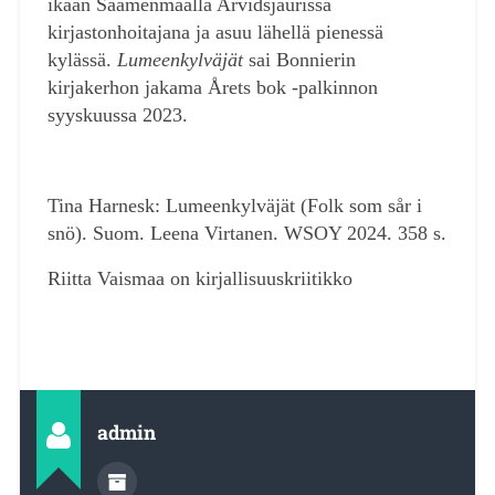
ikään Saamenmaalla Arvidsjaurissa
kirjastonhoitajana ja asuu lähellä pienessä
kylässä.
Lumeenkylväjät
sai Bonnierin
kirjakerhon jakama Årets bok -palkinnon
syyskuussa 2023.
Tina Harnesk: Lumeenkylväjät (Folk som sår i
snö). Suom. Leena Virtanen. WSOY 2024. 358 s.
Riitta Vaismaa on kirjallisuuskriitikko
admin