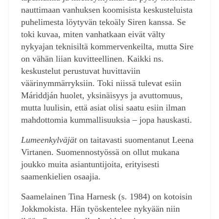
nauttimaan vanhuksen koomisista keskusteluista
puhelimesta löytyvän tekoäly Siren kanssa. Se
toki kuvaa, miten vanhatkaan eivät välty
nykyajan teknisiltä kommervenkeilta, mutta Sire
on vähän liian kuvitteellinen. Kaikki ns.
keskustelut perustuvat huvittaviin
väärinymmärryksiin. Toki niissä tulevat esiin
Máriddján huolet, yksinäisyys ja avuttomuus,
mutta luulisin, että asiat olisi saatu esiin ilman
mahdottomia kummallisuuksia – jopa hauskasti.
Lumeenkylväjät
on taitavasti suomentanut Leena
Virtanen. Suomennostyössä on ollut mukana
joukko muita asiantuntijoita, erityisesti
saamenkielien osaajia.
Saamelainen Tina Harnesk (s. 1984) on kotoisin
Jokkmokista. Hän työskentelee nykyään niin