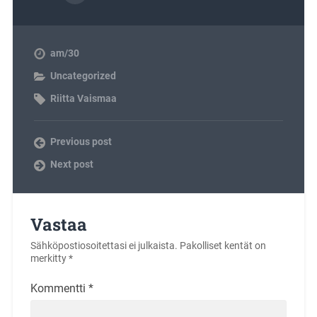
am/30
Uncategorized
Riitta Vaismaa
Previous post
Next post
Vastaa
Sähköpostiosoitettasi ei julkaista.
Pakolliset kentät on
merkitty
*
Kommentti
*