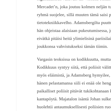
Mercadet’n, joka joutuu kolmen neljän tu
ryhmä suojelee, sillä muuten tämä saisi 
tietotekniikkavelho. Adamsbergilta puuttu
hän ohjeistaa alaisiaan pukeutumisessa, jo
eivätkä pitäisi heitä ylimielisinä pariisi
joukkonsa vahvistukseksi tämän tiimin.
Vargasin teoksissa on kodikkuutta, mutt
Kodikkuus syntyy siitä, että poliisit välit
myös eläimistä, ja Adamsberg hymyilee, ku
hänen pelastamansa siili ei enää ole hen
paikalliset poliisit pitävät tukikohtanaan
kantapöytä. Majatalon isäntä Johan sulkee
huolehtii antaumuksellisesti poliisien ruo