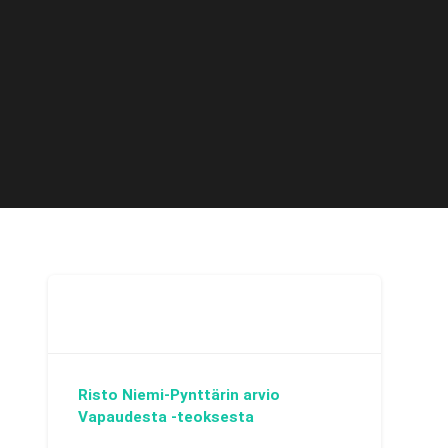
Risto Niemi-Pynttärin arvio
Vapaudesta -teoksesta