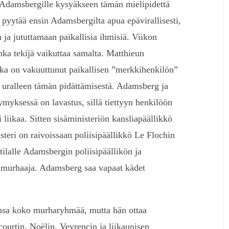
Adamsbergille kysyäkseen tämän mielipidettä
 pyytää ensin Adamsbergilta apua epävirallisesti,
ja jututtamaan paikallisia ihmisiä. Viikon
nka tekijä vaikuttaa samalta. Matthieun
oka on vakuuttunut paikallisen ”merkkihenkilön”
a uralleen tämän pidättämisestä. Adamsberg ja
myksessä on lavastus, sillä tiettyyn henkilöön
i liikaa. Sitten sisäministeriön kansliapäällikkö
steri on raivoissaan poliisipäällikkö Le Flochin
ilalle Adamsbergin poliisipäällikön ja
murhaaja. Adamsberg saa vapaat kädet
ansa koko murharyhmää, mutta hän ottaa
ourtin, Noëlin, Veyrencin ja liikaunisen