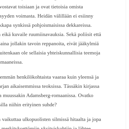
ostavat toisiaan ja ovat tietoisia omista
isyyden voimasta. Heidän välillään ei esiinny
ikkapa synkissä pohjoismaisissa dekkareissa.
 eikä kuvaile ruumiinavauksia. Sekä poliisit että
at aina jollakin tavoin reppanoita, eivät jääkylmiä
itenkaan ole sellaisia yhteiskunnallisia teemoja
omaaneissa.
nemmän henkilökohtaista vaaraa kuin yleensä ja
rjan aikaisemmissa teoksissa. Tässäkin kirjassa
issa muussakin Adamsberg-romaanissa. Ovatko
illa niihin erityinen suhde?
vaikuttaa ulkopuolisten silmissä hitaalta ja jopa
 merkityksettömiin yksityiskohtiin ja lähtee