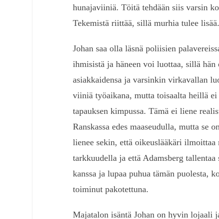
hunajaviiniä. Töitä tehdään siis varsin k
Tekemistä riittää, sillä murhia tulee lisää
Johan saa olla läsnä poliisien palavereissa
ihmisistä ja häneen voi luottaa, sillä hä
asiakkaidensa ja varsinkin virkavallan luo
viiniä työaikana, mutta toisaalta heillä e
tapauksen kimpussa. Tämä ei liene realis
Ranskassa edes maaseudulla, mutta se on 
lienee sekin, että oikeuslääkäri ilmoitta
tarkkuudella ja että Adamsberg tallentaa 
kanssa ja lupaa puhua tämän puolesta, k
toiminut pakotettuna.
Majatalon isäntä Johan on hyvin lojaali