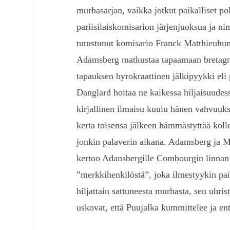
murhasarjan, vaikka jotkut paikalliset pol
pariisilaiskomisarion järjenjuoksua ja nim
tutustunut komisario Franck Matthieuhun
Adamsberg matkustaa tapaamaan bretagne
tapauksen byrokraattinen jälkipyykki eli 
Danglard hoitaa ne kaikessa hiljaisuudes
kirjallinen ilmaisu kuulu hänen vahvuuksi
kerta toisensa jälkeen hämmästyttää koll
jonkin palaverin aikana. Adamsberg ja Mat
kertoo Adansbergille Combourgin linnan ta
”merkkihenkilöstä”, joka ilmestyykin paik
hiljattain sattuneesta murhasta, sen uhris
uskovat, että Puujalka kummittelee ja ent