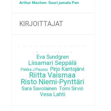
Arthur Machen: Suuri jumala Pan
KIRJOITTAJAT
.
.
.
.
.
.
.
.
.
.
.
.
.
.
.
.
.
.
.
.
.
.
.
.
.
.
.
.
.
.
.
.
.
.
.
.
Eva Sundgren
Liisamari Seppälä
Pirjo Kantojärvi
Pekka.J.Paussu
Riitta Vaismaa
Risto Niemi-Pynttäri
Sara Savolainen
Tomi Sirviö
Vesa Lahti