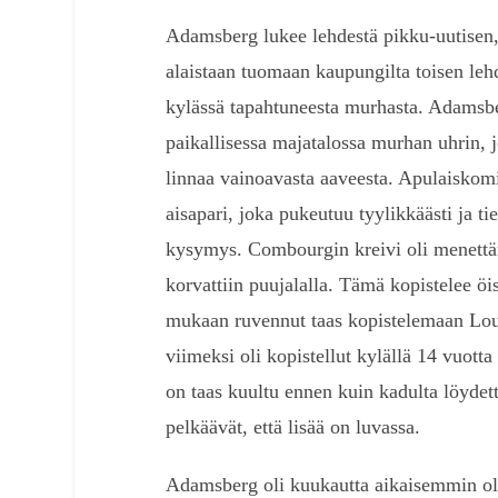
Adamsberg lukee lehdestä pikku-uutisen, 
alaistaan tuomaan kaupungilta toisen leh
kylässä tapahtuneesta murhasta. Adamsbe
paikallisessa majatalossa murhan uhrin, 
linnaa vainoavasta aaveesta. Apulaiskom
aisapari, joka pukeutuu tyylikkäästi ja ti
kysymys. Combourgin kreivi oli menettän
korvattiin puujalalla. Tämä kopistelee öis
mukaan ruvennut taas kopistelemaan Lou
viimeksi oli kopistellut kylällä 14 vuotta
on taas kuultu ennen kuin kadulta löydett
pelkäävät, että lisää on luvassa.
Adamsberg oli kuukautta aikaisemmin ollu