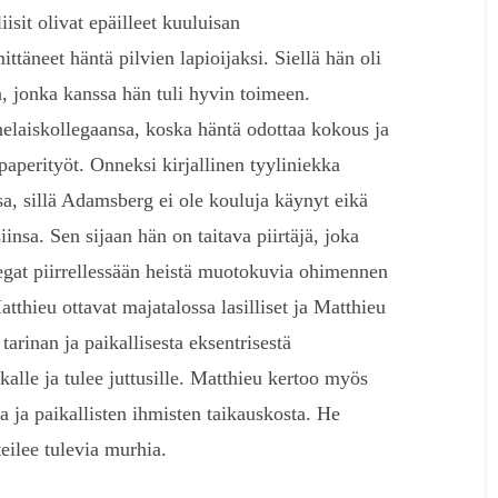
iisit olivat epäilleet kuuluisan
ittäneet häntä pilvien lapioijaksi. Siellä hän oli
, jonka kanssa hän tuli hyvin toimeen.
laiskollegaansa, koska häntä odottaa kokous ja
paperityöt. Onneksi kirjallinen tyyliniekka
sa, sillä Adamsberg ei ole kouluja käynyt eikä
insa. Sen sijaan hän on taitava piirtäjä, joka
egat piirrellessään heistä muotokuvia ohimennen
thieu ottavat majatalossa lasilliset ja Matthieu
rinan ja paikallisesta eksentrisestä
alle ja tulee juttusille. Matthieu kertoo myös
ta ja paikallisten ihmisten taikauskosta. He
eilee tulevia murhia.