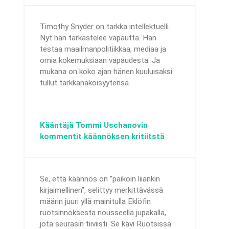
Timothy Snyder on tarkka intellektuelli.
Nyt hän tarkastelee vapautta. Hän
testaa maailmanpolitiikkaa, mediaa ja
omia kokemuksiaan vapaudesta. Ja
mukana on koko ajan hänen kuuluisaksi
tullut tarkkanäköisyytensä.
Kääntäjä Tommi Uschanovin
kommentit käännöksen kritiitstä
Se, että käännös on ”paikoin liiankin
kirjaimellinen”, selittyy merkittävässä
määrin juuri yllä mainitulla Eklöfin
ruotsinnoksesta nousseella jupakalla,
jota seurasin tiiviisti. Se kävi Ruotsissa