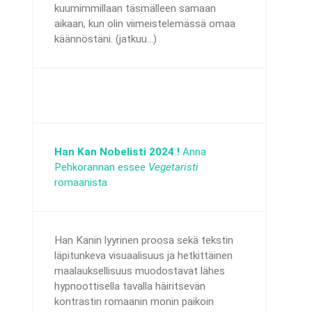
kuumimmillaan täsmälleen samaan
aikaan, kun olin viimeistelemässä omaa
käännöstäni. (jatkuu...)
Han Kan Nobelisti 2024 !
Anna
Pehkorannan essee
Vegetaristi
romaanista
Han Kanin lyyrinen proosa sekä tekstin
läpitunkeva visuaalisuus ja hetkittäinen
maalauksellisuus muodostavat lähes
hypnoottisella tavalla häiritsevän
kontrastin romaanin monin paikoin