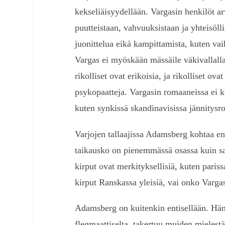
kekseliäisyydellään. Vargasin henkilöt arv
puutteistaan, vahvuuksistaan ja yhteisöll
juonittelua eikä kampittamista, kuten va
Vargas ei myöskään mässäile väkivallalla
rikolliset ovat erikoisia, ja rikolliset ov
psykopaatteja. Vargasin romaaneissa ei ku
kuten synkissä skandinavisissa jännitysr
Varjojen tallaajissa Adamsberg kohtaa e
taikausko on pienemmässä osassa kuin sa
kirput ovat merkityksellisiä, kuten par
kirput Ranskassa yleisiä, vai onko Vargas
Adamsberg on kuitenkin entisellään. Hän 
flegmaattiselta, takertuu muiden mielestä