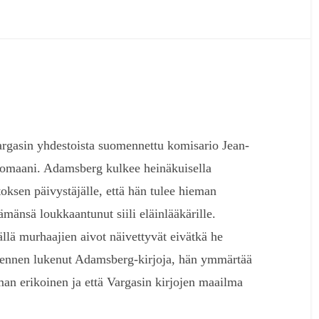
argasin yhdestoista suomennettu komisario Jean-
romaani. Adamsberg kulkee heinäkuisella
toksen päivystäjälle, että hän tulee hieman
mänsä loukkaantunut siili eläinlääkärille.
ällä murhaajien aivot näivettyvät eivätkä he
le ennen lukenut Adamsberg-kirjoja, hän ymmärtää
man erikoinen ja että Vargasin kirjojen maailma