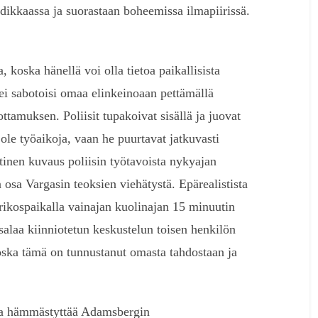
odikkaassa ja suorastaan boheemissa ilmapiirissä.
.
, koska hänellä voi olla tietoa paikallisista
n ei sabotoisi omaa elinkeinoaan pettämällä
ttamuksen. Poliisit tupakoivat sisällä ja juovat
i ole työaikoja, vaan he puurtavat jatkuvasti
tinen kuvaus poliisin työtavoista nykyajan
osa Vargasin teoksien viehätystä. Epärealistista
a rikospaikalla vainajan kuolinajan 15 minuutin
salaa kiinniotetun keskustelun toisen henkilön
oska tämä on tunnustanut omasta tahdostaan ja
 ja hämmästyttää Adamsbergin