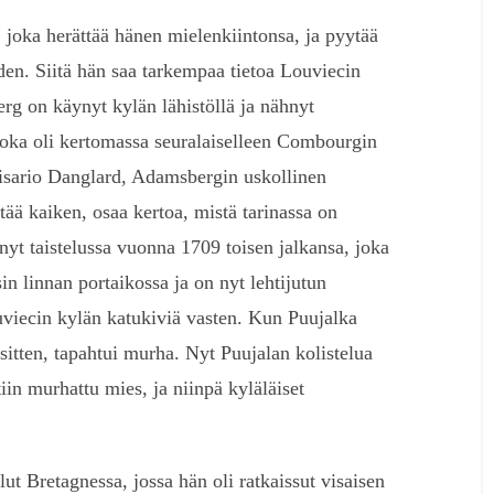
joka herättää hänen mielenkiintonsa, ja pyytää
den. Siitä hän saa tarkempaa tietoa Louviecin
rg on käynyt kylän lähistöllä ja nähnyt
joka oli kertomassa seuralaiselleen Combourgin
isario Danglard, Adamsbergin uskollinen
etää kaiken, osaa kertoa, mistä tarinassa on
yt taistelussa vuonna 1709 toisen jalkansa, joka
in linnan portaikossa ja on nyt lehtijutun
viecin kylän katukiviä vasten. Kun Puujalka
 sitten, tapahtui murha. Nyt Puujalan kolistelua
iin murhattu mies, ja niinpä kyläläiset
t Bretagnessa, jossa hän oli ratkaissut visaisen