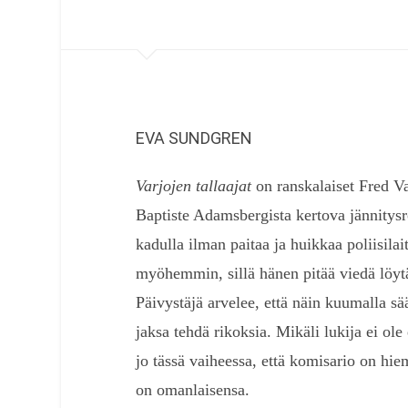
EVA SUNDGREN
Varjojen tallaajat
on ranskalaiset Fred V
Baptiste Adamsbergista kertova jännitys
kadulla ilman paitaa ja huikkaa poliisilai
myöhemmin, sillä hänen pitää viedä löytä
Päivystäjä arvelee, että näin kuumalla sä
jaksa tehdä rikoksia. Mikäli lukija ei o
jo tässä vaiheessa, että komisario on hie
on omanlaisensa.