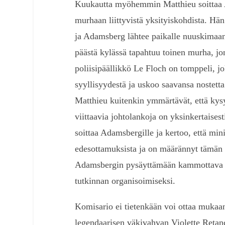
Kuukautta myöhemmin Matthieu soittaa 
murhaan liittyvistä yksityiskohdista. Hän
ja Adamsberg lähtee paikalle nuuskimaan 
päästä kylässä tapahtuu toinen murha, jo
poliisipäällikkö Le Floch on tomppeli, j
syyllisyydestä ja uskoo saavansa nostett
Matthieu kuitenkin ymmärtävät, että kysy
viittaavia johtolankoja on yksinkertaisest
soittaa Adamsbergille ja kertoo, että mini
edesottamuksista ja on määrännyt tämän t
Adamsbergin pysäyttämään kammottava 
tutkinnan organisoimiseksi.
Komisario ei tietenkään voi ottaa muka
legendaarisen väkivahvan Violette Retanc