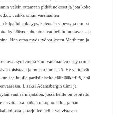
nnin välein ottamaan pitkät nokoset ja jota koko
potkut, vaikka onkin varsinainen
u kilpailuhenkisyys, kateus ja ylpeys, ja niinpä
tta kyläläiset suhtautuisivat heihin luottavaisesti
laisina. Hän ottaa myös työparikseen Matthieun ja
a ne ovat synkempiä kuin varsinainen cosy crime.
tävät toisistaan ja muista ihmisistä. He välittävät
n saa kuulla pariisilaiselta eläinlääkäriltä, että
genvaarassa. Lisäksi Adamsbergin tiimi ja
 kylän vanhaa majataloa, jossa heille on osoitettu
 tarvittaessa paikan ulkopuolisilta, ja hän
kahuollosta ja tarjoilee heille vahvistavaa